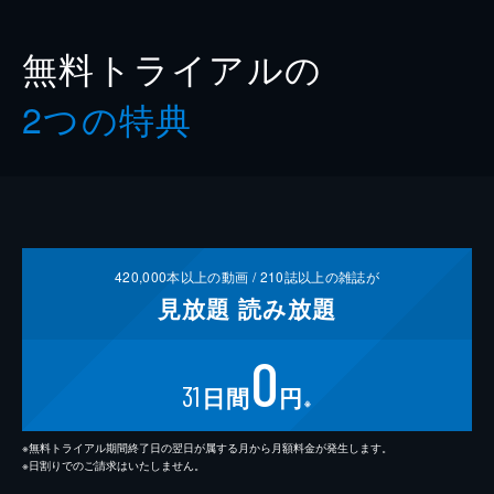
無料トライアルの
2つの特典
420,000
本以上の動画 /
210
誌以上の雑誌が
見放題
読み放題
0
31
日間
円
※
※無料トライアル期間終了日の翌日が属する月から月額料金が発生します。
※日割りでのご請求はいたしません。