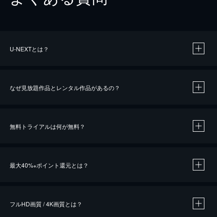
U-NEXTとは？
なぜ見放題作品とレンタル作品があるの？
無料トライアルは何が無料？
※
最大40%
ポイント還元とは？
※
※
作品によって必要なポイントが異なります。
フルHD画質 / 4K画質とは？