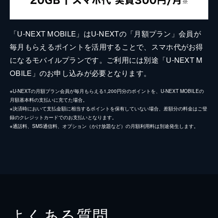
「U-NEXT MOBILE」はU-NEXTの「月額プラン」会員が
毎月もらえるポイントを活用することで、スマホ代がお得
になるモバイルプランです。ご利用には別途「U-NEXT M
OBILE」のお申し込みが必要となります。
※U-NEXTの月額プラン会員が毎月もらえる1,200円分のポイントを、U-NEXT MOBILEの
月額基本料の支払いに充てた場合。
※決済時において支払金額に相当するポイントを保有していない場合、差額分の料金はご登
録のクレジットカードでのお支払いとなります。
※通話料、SMS通信料、オプション（かけ放題など）の月額利用料は別途発生します。
よくある質問