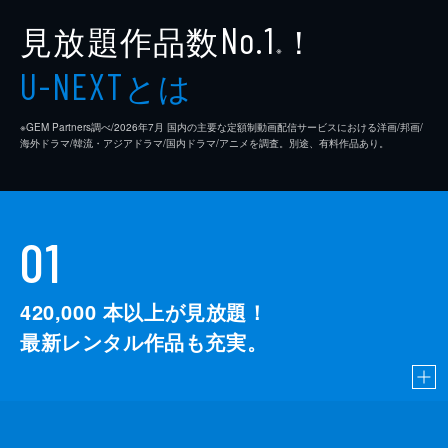
見放題作品数
！
No.1
※
とは
U-NEXT
※GEM Partners調べ/2026年7⽉ 国内の主要な定額制動画配信サービスにおける洋画/邦画/
海外ドラマ/韓流・アジアドラマ/国内ドラマ/アニメを調査。別途、有料作品あり。
01
420,000
本以上が見放題！
最新レンタル作品も充実。