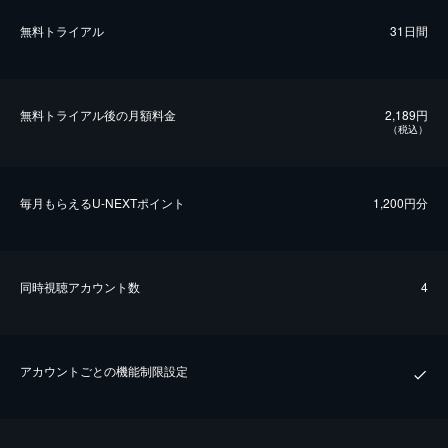
無料トライアル
31日間
無料トライアル後の⽉額料金
2,189円
（税込）
毎⽉もらえるU-NEXTポイント
1,200円分
同時視聴アカウント数
4
アカウントごとの機能制限設定