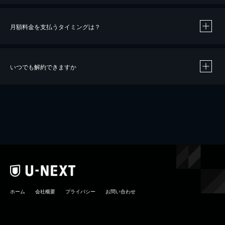
月額料金を支払うタイミングは？
※
40％ポイント還元の対象は、クレジットカード決済による作品の購入 / レンタルです。
※
iOSアプリのUコイン決済による作品の購入 / レンタルは、20％のポイント還元です。
※
還元の対象外となる決済方法や商品があります。くわしくは
こちら
をご確認ください。
いつでも解約できますか
こちら
ホーム
会社概要
プライバシー
お問い合わせ