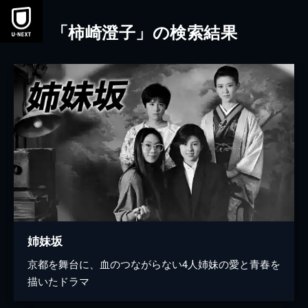
本文へスキップ
「柿崎澄子」の検索結果
姉妹坂
京都を舞台に、血のつながらない4人姉妹の愛と青春を
描いたドラマ