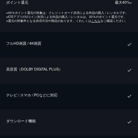
ポイント還元
最⼤40%
※
※
40％ポイント還元の対象は、クレジットカード決済による作品の購入 / レンタルです。
※
iOSアプリのUコイン決済による作品の購入 / レンタルは、20％のポイント還元です。
※
還元の対象外となる決済方法や商品があります。くわしくは
こちら
をご確認ください。
フルHD画質 / 4K画質
⾼⾳質（DOLBY DIGITAL PLUS）
テレビ / スマホ / PCなどに対応
ダウンロード機能