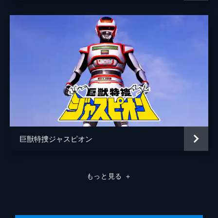
たして彼女は何者なのか?幻想と怪奇が織り
聖なる者の声
渡部猛
なす不気味な館。そこで繰り広げられる少女
とのすさまじい格闘。今、幻夢乖離の彼方へ
ナレーター
政宗一成
と、恐怖の少女が誘う。
監督
小林義明
24分
第8話 「泥の河は甦る カムバックサーモ
田中秀夫
ン」
ある日突然、魚が死んだ。荒れ狂う巨大ダン
小笠原猛
プカーが伊賀電に襲いかかる。それは少年の
辻理
夢を砕き、自然を破壊し、川を汚す新たなマ
ドーの人類滅亡計画だった。やつらのたくら
小西通雄
みを阻止せよ伊賀電!
24分
脚本
上原正三
巨獣特捜ジャスピオン
第9話 「ビックリハウスは 幻夢町0番
高久進
地」
闇夜に浮かぶ妖しい洋館・ビックリハウス。
原作
八手三郎
もっと見る
＋
ハウス探検と意気が上がる少年探偵団と小次
郎は不思議な世界に吸い込まれていく。一
音楽
渡辺宙明
方、偽札事件の捜査線上で伊賀電もまたビッ
クリハウスに吸い込まれ...。