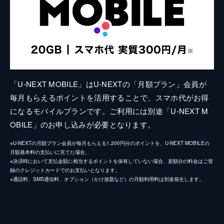
「U-NEXT MOBILE」はU-NEXTの「月額プラン」会員が
毎月もらえるポイントを活用することで、スマホ代がお得
になるモバイルプランです。ご利用には別途「U-NEXT M
OBILE」のお申し込みが必要となります。
※U-NEXTの月額プラン会員が毎月もらえる1,200円分のポイントを、U-NEXT MOBILEの
月額基本料の支払いに充てた場合。
※決済時において支払金額に相当するポイントを保有していない場合、差額分の料金はご登
録のクレジットカードでのお支払いとなります。
※通話料、SMS通信料、オプション（かけ放題など）の月額利用料は別途発生します。