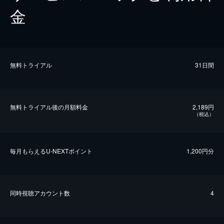
金
無料トライアル
31日間
無料トライアル後の⽉額料金
2,189円
（税込）
毎⽉もらえるU-NEXTポイント
1,200円分
同時視聴アカウント数
4