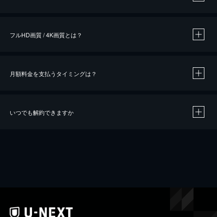
※
作品によって必要なポイントが異なります。
フルHD画質 / 4K画質とは？
月額料金を支払うタイミングは？
※
40％ポイント還元の対象は、クレジットカード決済による作品の購入 / レンタルです。
※
iOSアプリのUコイン決済による作品の購入 / レンタルは、20％のポイント還元です。
※
還元の対象外となる決済方法や商品があります。くわしくは
こちら
をご確認ください。
いつでも解約できますか
こちら