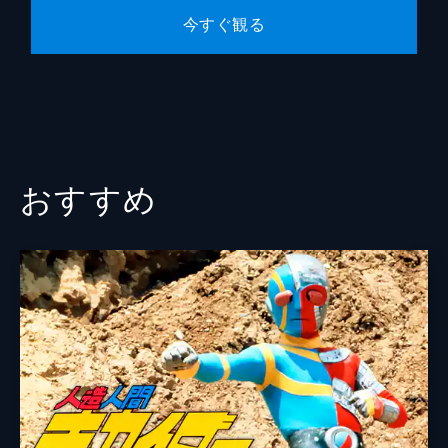
24分
今すぐ観る
第10話 「幻夢城―東京 エキスプレスの
影を追え」
ある日、謎の飛行物体を発見!UFOだと喜ぶ
小次郎に、マドーのロケット砲がさく裂す
る。危機一髪のところ、小次郎を救出した伊
賀電は直ちに捜査を開始した。マドーの秘密
要塞基地とは一体何なのか?
おすすめ
24分