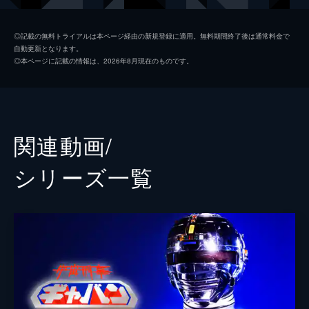
ルの調査中、マドーに襲われた電は...。
24分
コム長官
西沢利明
第2話 「魔界ニュータウン」
◎記載の無料トライアルは本ページ経由の新規登録に適用。無料期間終了後は通常料金で
自動更新となります。
一夜にしてニュータウンが消え、こつ然と岩
マリーン
名代杏子
◎本ページに記載の情報は、2026年8月現在のものです。
山が現れた。そして小次郎は異常な体験をす
大山小次郎
鈴木正幸
る。伊賀電とリリィはこの異常現象をマドー
の仕業と見て、捜査に乗り出すが、2人の行
ミスアクマ１
丸山千絵子
く手にはマドーの卑劣なわなが...。
24分
ミスアクマ２
ララ
関連動画/
第3話 「久美子との約束」
ドクターポルター
吉岡ひとみ
悪魔の使者・マドーはシャリバンを倒すべ
シリーズ⼀覧
く、グランドバース破壊ミサイルを製造して
ガイラー将軍
栗原敏
いた。そして、第2のわなが幼い少女に迫
る。少女を救うため、急げ、伊賀電!
ミミー
叶和貴子
24分
一条寺烈／ギャバン
大葉健二
第4話 「マイコン指名手配」
魔王・サイコはコンピューターを巧みに支配
みゆき（イガ星人末裔）
柿崎澄子
して、地球を支配しようと企てる。伊賀電た
ちは魔王の頭脳的策略にどう立ち向かってい
キース（オルガナイザー）
高橋利道
くのか?悪に利用されたコンピューターに負