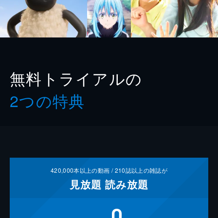
無料トライアルの
2つの特典
420,000
本以上の動画 /
210
誌以上の雑誌が
見放題
読み放題
0