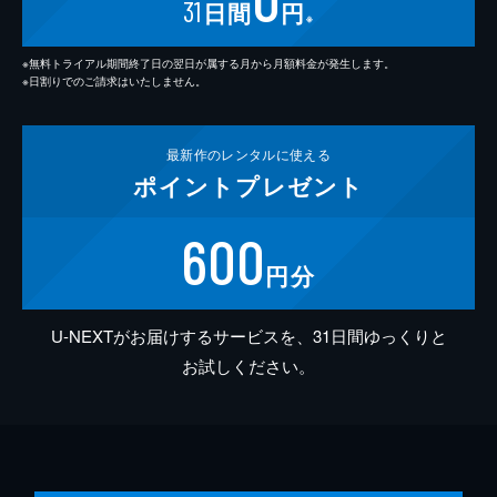
31
日間
円
※
※無料トライアル期間終了日の翌日が属する月から月額料金が発生します。
※日割りでのご請求はいたしません。
最新作の
レンタルに使える
ポイント
プレゼント
600
円分
U-NEXTがお届けするサービスを、31日間ゆっくりと
お試しください。