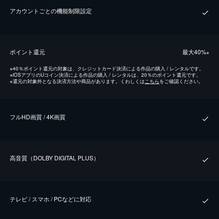
アカウントごとの機能制限設定
ポイント還元
最⼤40%
※
※
40％ポイント還元の対象は、クレジットカード決済による作品の購入 / レンタルです。
※
iOSアプリのUコイン決済による作品の購入 / レンタルは、20％のポイント還元です。
※
還元の対象外となる決済方法や商品があります。くわしくは
こちら
をご確認ください。
フルHD画質 / 4K画質
⾼⾳質（DOLBY DIGITAL PLUS）
テレビ / スマホ / PCなどに対応