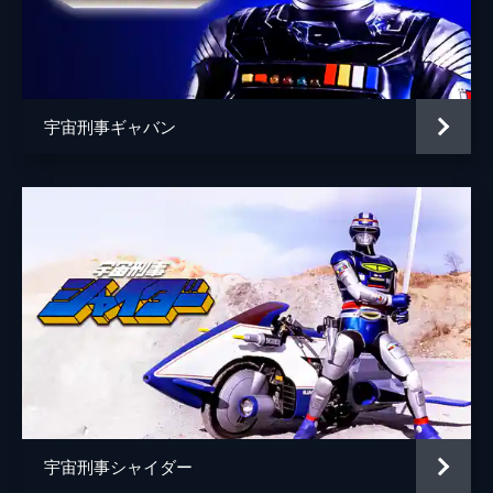
ベル・ヘレン（イガ星人末裔）
矢島由紀
けるな、伊賀電!
24分
ベル・ビリー（イガ星人末裔）
土家歩
第5話 「港のヨーコは愛のメロディを忘れ
リタ（オルガナイザー）
シェリー
ない」
マドーの手から逃れようとするヨーコとトキ
宇宙刑事ギャバン
ミスアクマ１（２代目）
長門美雪
オ。2人の前に立ちはだかる死神のような男
は何者なのか?そして恐るべきエスパー計画
ミスアクマ２（２代目）
水木由
とは?操り人形にされた若者の悲しみの果て
に、今、伊賀電の怒りが燃える!
海坊主
山田一善
24分
レイダー
安藤三男
第6話 「戦場の森をかける 小さな命」
森の動物たちが殺されるという怪事件が続発
伊賀電一郎
上條恒彦
し、愛する動物たちの死に怒る伊賀電。だ
伊賀優子
吉野佳子
が、そこには死のわなが待っていた。マドー
のシャリバン抹殺計画に伊賀電絶体絶命の危
千秋
中川みどり
機!ギャバンは間に合うのか?
24分
勝平
相馬剛三
第7話 「鏡の中に浮かぶ 私は誰れ!?」
宇宙刑事シャイダー
声の出演
魔王サイコの声
飯塚昭三
ある夜、不思議な少女に出会った伊賀電。果