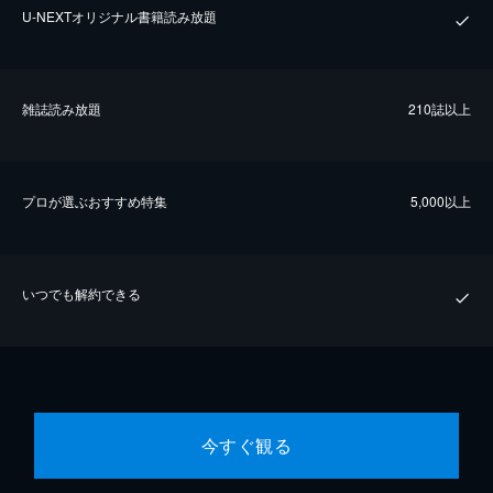
U-NEXTオリジナル書籍読み放題
雑誌読み放題
210誌以上
プロが選ぶおすすめ特集
5,000以上
いつでも解約できる
今すぐ観る