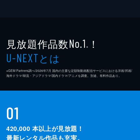
見放題作品数
！
No.1
※
とは
U-NEXT
※GEM Partners調べ/2026年7⽉ 国内の主要な定額制動画配信サービスにおける洋画/邦画/
海外ドラマ/韓流・アジアドラマ/国内ドラマ/アニメを調査。別途、有料作品あり。
01
420,000
本以上が見放題！
最新レンタル作品も充実。