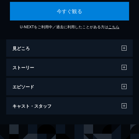
今すぐ観る
U-NEXTをご利用中／過去に利用したことがある方は
こちら
見どころ
ストーリー
エピソード
第1話 「幻夢」
キャスト・スタッフ
宇宙犯罪組織・マドーのたくらみにより日本
全国で天変地異が発生。銀河連邦警察は地球
を守るため、新たな宇宙刑事として伊賀電と
出演
伊賀電／シャリバン
渡洋史
パートナーのリリィを送り込んだ。超高層ビ
リリィ
降矢由美子