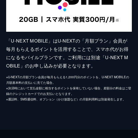
「U-NEXT MOBILE」はU-NEXTの「月額プラン」会員が
毎月もらえるポイントを活用することで、スマホ代がお得
になるモバイルプランです。ご利用には別途「U-NEXT M
OBILE」のお申し込みが必要となります。
※U-NEXTの月額プラン会員が毎月もらえる1,200円分のポイントを、U-NEXT MOBILEの
月額基本料の支払いに充てた場合。
※決済時において支払金額に相当するポイントを保有していない場合、差額分の料金はご登
録のクレジットカードでのお支払いとなります。
※通話料、SMS通信料、オプション（かけ放題など）の月額利用料は別途発生します。