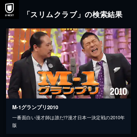
本文へスキップ
「スリムクラブ」の検索結果
M-1グランプリ2010
一番面白い漫才師は誰だ!?漫才日本一決定戦の2010年
版