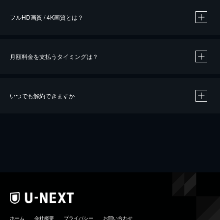
フルHD画質 / 4K画質とは？
月額料金を支払うタイミングは？
※
40％ポイント還元の対象は、クレジットカード決済による作品の購入 / レンタルです。
※
iOSアプリのUコイン決済による作品の購入 / レンタルは、20％のポイント還元です。
※
還元の対象外となる決済方法や商品があります。くわしくは
こちら
をご確認ください。
いつでも解約できますか
こちら
ホーム
会社概要
プライバシー
お問い合わせ