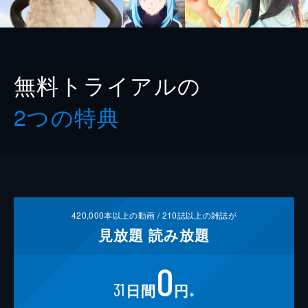
無料トライアルの
2つの特典
420,000
本以上の動画 /
210
誌以上の雑誌が
見放題
読み放題
0
31
日間
円
※