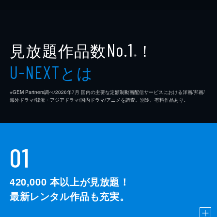
見放題作品数
！
No.1
※
とは
U-NEXT
※GEM Partners調べ/2026年7⽉ 国内の主要な定額制動画配信サービスにおける洋画/邦画/
海外ドラマ/韓流・アジアドラマ/国内ドラマ/アニメを調査。別途、有料作品あり。
01
420,000
本以上が見放題！
最新レンタル作品も充実。