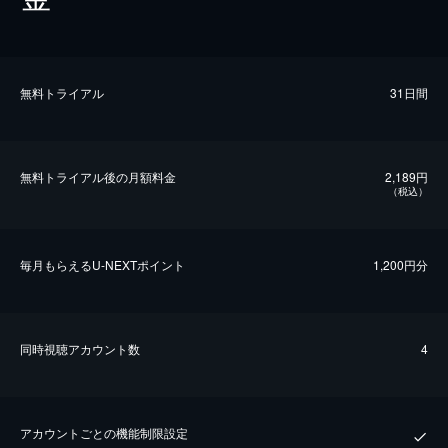
無料トライアル
31日間
無料トライアル後の⽉額料金
2,189円
（税込）
毎⽉もらえるU-NEXTポイント
1,200円分
同時視聴アカウント数
4
アカウントごとの機能制限設定