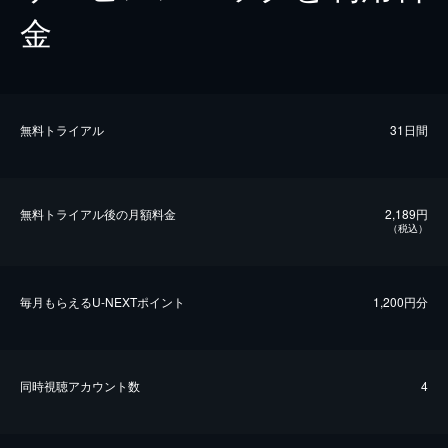
金
無料トライアル
31日間
無料トライアル後の⽉額料金
2,189円
（税込）
毎⽉もらえるU-NEXTポイント
1,200円分
同時視聴アカウント数
4