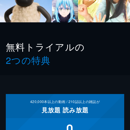
無料トライアルの
2つの特典
420,000
本以上の動画 /
210
誌以上の雑誌が
見放題
読み放題
0