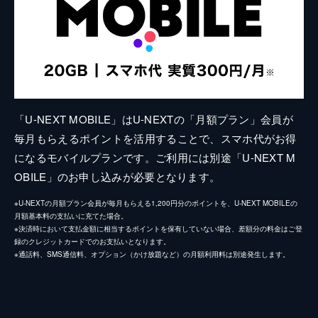
「U-NEXT MOBILE」はU-NEXTの「月額プラン」会員が
毎月もらえるポイントを活用することで、スマホ代がお得
になるモバイルプランです。ご利用には別途「U-NEXT M
OBILE」のお申し込みが必要となります。
※U-NEXTの月額プラン会員が毎月もらえる1,200円分のポイントを、U-NEXT MOBILEの
月額基本料の支払いに充てた場合。
※決済時において支払金額に相当するポイントを保有していない場合、差額分の料金はご登
録のクレジットカードでのお支払いとなります。
※通話料、SMS通信料、オプション（かけ放題など）の月額利用料は別途発生します。