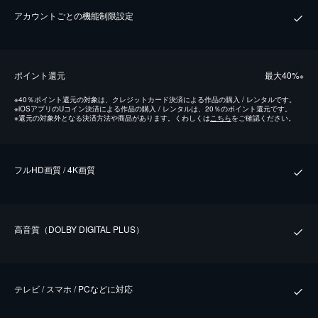
アカウントごとの機能制限設定
ポイント還元
最⼤40%
※
※
40％ポイント還元の対象は、クレジットカード決済による作品の購入 / レンタルです。
※
iOSアプリのUコイン決済による作品の購入 / レンタルは、20％のポイント還元です。
※
還元の対象外となる決済方法や商品があります。くわしくは
こちら
をご確認ください。
フルHD画質 / 4K画質
⾼⾳質（DOLBY DIGITAL PLUS）
テレビ / スマホ / PCなどに対応