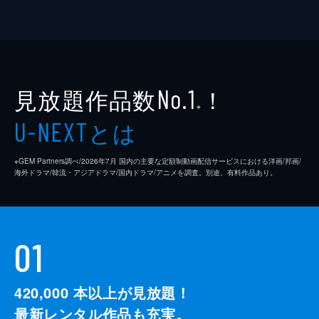
見放題作品数
！
No.1
※
とは
U-NEXT
※GEM Partners調べ/2026年7⽉ 国内の主要な定額制動画配信サービスにおける洋画/邦画/
海外ドラマ/韓流・アジアドラマ/国内ドラマ/アニメを調査。別途、有料作品あり。
01
420,000
本以上が見放題！
最新レンタル作品も充実。