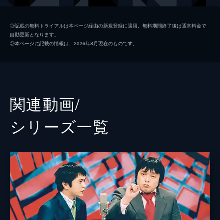
相席スタート
◎記載の無料トライアルは本ページ経由の新規登録に適用。無料期間終了後は通常料金で
自動更新となります。
銀シャリ
◎本ページに記載の情報は、2026年8月現在のものです。
スリムクラブ
ハライチ
スーパーマラドーナ
関連動画/
さらば青春の光
シリーズ⼀覧
和牛