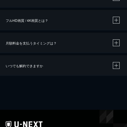
※
作品によって必要なポイントが異なります。
フルHD画質 / 4K画質とは？
月額料金を支払うタイミングは？
※
40％ポイント還元の対象は、クレジットカード決済による作品の購入 / レンタルです。
※
iOSアプリのUコイン決済による作品の購入 / レンタルは、20％のポイント還元です。
※
還元の対象外となる決済方法や商品があります。くわしくは
こちら
をご確認ください。
いつでも解約できますか
こちら