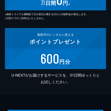
31
日間
円
※
※無料トライアル期間終了日の翌日が属する月から月額料金が発生します。
※日割りでのご請求はいたしません。
最新作の
レンタルに使える
ポイント
プレゼント
600
円分
U-NEXTがお届けするサービスを、31日間ゆっくりと
お試しください。