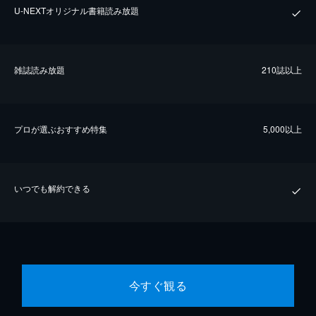
U-NEXTオリジナル書籍読み放題
雑誌読み放題
210誌以上
プロが選ぶおすすめ特集
5,000以上
いつでも解約できる
今すぐ観る