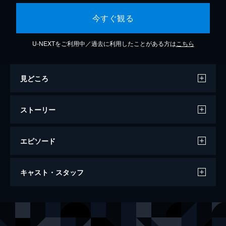
今すぐ観る
U-NEXTをご利用中／過去に利用したことがある方は
こちら
見どころ
ストーリー
エピソード
M-1グランプリ2016
キャスト・スタッフ
112分
出演
アキナ
カミナリ