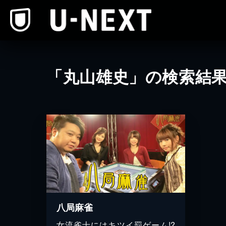
本文へスキップ
「丸山雄史」の検索結
八局麻雀
女流雀士にはキツイ罰ゲーム!?