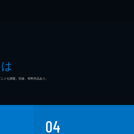
とは
マ/アニメを調査。別途、有料作品あり。
04