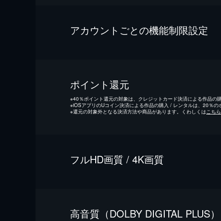
アカウントごとの機能制限設定
ポイント還元
※
40％ポイント還元の対象は、クレジットカード決済による作品の購入
※
iOSアプリのUコイン決済による作品の購入 / レンタルは、20％
※
還元の対象外となる決済方法や商品があります。くわしくは
こちら
フルHD画質 / 4K画質
⾼⾳質（DOLBY DIGITAL PLUS）