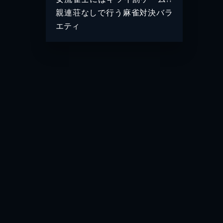
親連荘なしで行う麻雀対決バラ
エティ