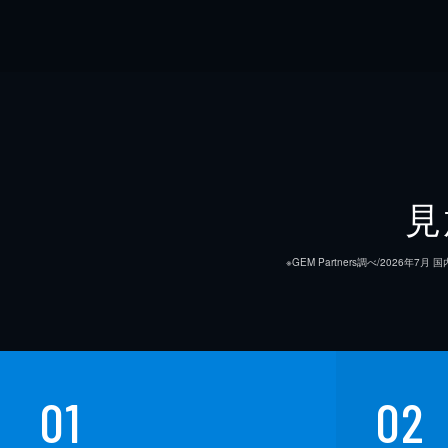
見
※GEM Partners調べ/20
01
02