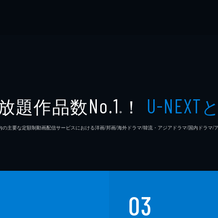
放題作品数
！
No.1
U-NEXT
※
26年7⽉ 国内の主要な定額制動画配信サービスにおける洋画/邦画/海外ドラマ/韓流・アジアドラマ/国内ドラ
03