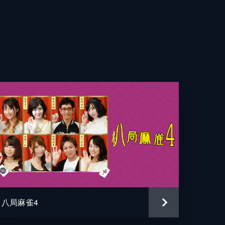
り
ト
嗣
雀
央
八局麻雀4