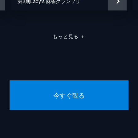
第2期Lady’s 麻雀グランプリ
もっと見る
＋
今すぐ観る