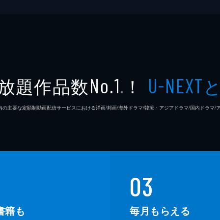
放題作品数
！
No.1
U-NEXT
※
26年7⽉ 国内の主要な定額制動画配信サービスにおける洋画/邦画/海外ドラマ/韓流・アジアドラマ/国内ドラ
03
書籍も
毎月もらえる