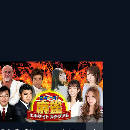
践
元
入
と東