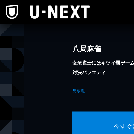
本文へスキップ
八局麻雀
女流雀士にはキツイ罰ゲーム
対決バラエティ
見放題
今すぐ