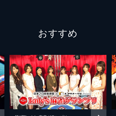
局。実況席からもタレント雀士によるコメントが入る新感覚実
浜田ブリトニー、東城りお、山脇千文美。解説はチャーミー中
おすすめ
ーディーに対局。実況席からもタレント雀士によるコメントが
は沖ヒカル、ワサビ、石田亜沙己、菅原千瑛。解説は柴田英嗣