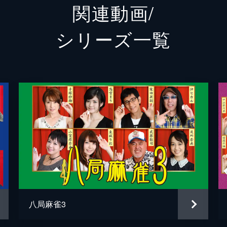
関連動画/
、丸山雄史、小笠原奈央、山脇千文美。解説はワサビと高宮ま
シリーズ⼀覧
ーディーに対局する。実況席からもタレント雀士によるコメン
戦は丸山雄史、ワサビ、小笠原奈央、菅原千瑛。解説は柴田英
実況席からもタレント雀士によるコメントが入る新感覚実践麻
、ワサビ、石田亜沙己、東城りお。解説は丸山雄史と小笠原奈
八局麻雀3