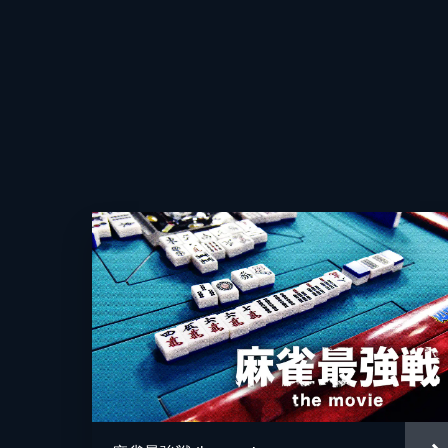
#9 予選第9戦
親連荘なしの八局でスピーディーに対
麻雀番組だ。予選第9戦は沖ヒカル、
と高宮まりだ。
64分
#10 予選第10戦
親連荘なしの八局というルールでスピ
る新感覚実践麻雀番組。予選第10戦
城りおだ。
51分