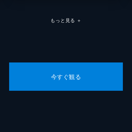
況席からもタレント雀士によるコメントが入る新感覚実践麻雀
ミー中元、石田亜沙己、小笠原奈央。解説は丸山雄史と山脇千
もっと見る
＋
ーディーに対局する。実況席からもタレント雀士によるコメン
戦は柴田英嗣、丸山雄史、高宮まり、山脇千文美。解説はワサ
今すぐ観る
実況席からもタレント雀士によるコメントが入る新感覚実践麻
ビ、菅原千瑛、高宮まり。解説はチャーミー中元と東城りおだ