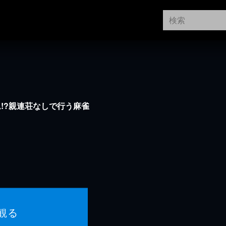
!?親連荘なしで行う麻雀
観る