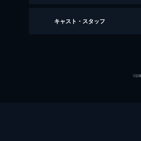
キャスト・スタッフ
#1 予選第1戦
親連荘なしの八局というルールでスピ
る新感覚実践麻雀の予選第1戦。沖ヒ
と高宮まりだ。
出演
62分
#2 予選第2戦
◎記
ルールは、親連荘なしの八局で展開。
番組。予選第2戦は沖ヒカル、柴田英
だ。
49分
#3 予選第3戦
ルールは、親連荘なしの八局で展開。