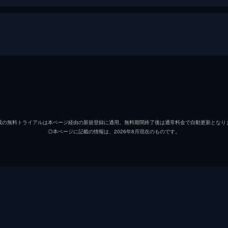
ーディーに対局。実況席からもタレント雀士によるコメントが
カル、丸山雄史、菅原千瑛、山脇千文美が対局。解説は柴田英
沖ヒカル
丸山雄史
載の無料トライアルは本ページ経由の新規登録に適用。無料期間終了後は通常料金で自動更新となり
◎本ページに記載の情報は、2026年8月現在のものです。
菅原千瑛
実況席からもタレント雀士によるコメントが入る新感覚実践麻
嗣、石田亜沙己、高宮まり。解説は浜田ブリトニーと小笠原奈
浜田ブリトニー
チャーミー中元
柴田英嗣
実況席からもタレント雀士によるコメントが入る新感覚実践麻