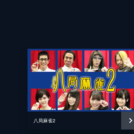
番組。予選第3戦はチャーミー中元
だ。
58分
#4 予選第4戦
親連荘なしの八局というルールでスピ
が入る新感覚実践麻雀番組。予選第4
と石田亜沙己だ。
58分
#5 予選第5戦
ルールは、親連荘なしの八局で展開。
番組だ。予選第5戦はチャーミー中元
だ。
八局麻雀2
60分