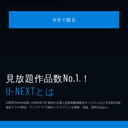
今すぐ観る
見放題作品数
！
No.1
※
とは
U-NEXT
※GEM Partners調べ/2026年7⽉ 国内の主要な定額制動画配信サービスにおける洋画/邦画/
海外ドラマ/韓流・アジアドラマ/国内ドラマ/アニメを調査。別途、有料作品あり。