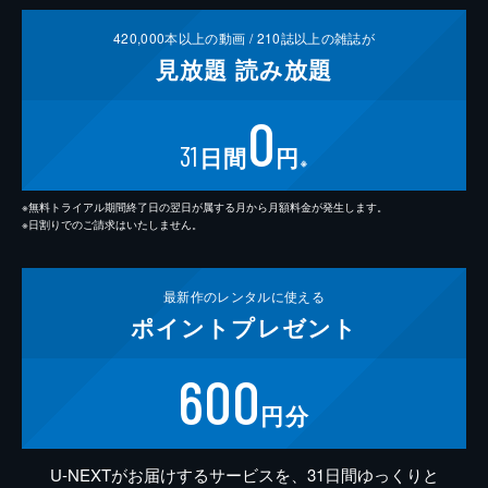
420,000
本以上の動画 /
210
誌以上の雑誌が
見放題
読み放題
0
31
日間
円
※
※無料トライアル期間終了日の翌日が属する月から月額料金が発生します。
※日割りでのご請求はいたしません。
最新作の
レンタルに使える
ポイント
プレゼント
600
円分
U-NEXTがお届けするサービスを、31日間ゆっくりと