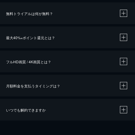
無料トライアルは何が無料？
※
最大40%
ポイント還元とは？
※
※
作品によって必要なポイントが異なります。
フルHD画質 / 4K画質とは？
月額料金を支払うタイミングは？
※
40％ポイント還元の対象は、クレジットカード決済による作品の購入 / レンタルです。
※
iOSアプリのUコイン決済による作品の購入 / レンタルは、20％のポイント還元です。
※
還元の対象外となる決済方法や商品があります。くわしくは
こちら
をご確認ください。
いつでも解約できますか