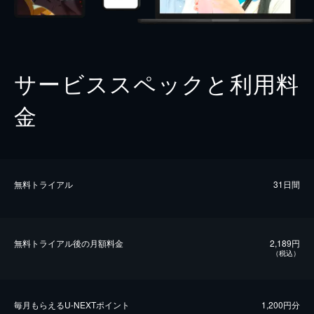
サービススペックと利用料
金
無料トライアル
31日間
無料トライアル後の⽉額料金
2,189円
（税込）
毎⽉もらえるU-NEXTポイント
1,200円分