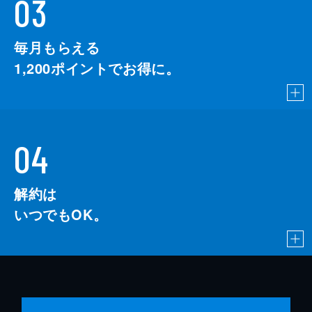
03
毎月もらえる
1,200
ポイントでお得に。
04
解約は
いつでもOK。