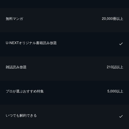
無料マンガ
20,000冊以上
U-NEXTオリジナル書籍読み放題
雑誌読み放題
210誌以上
プロが選ぶおすすめ特集
5,000以上
いつでも解約できる