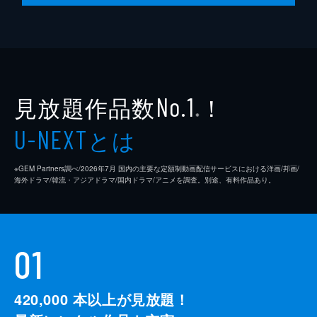
見放題作品数
！
No.1
※
とは
U-NEXT
※GEM Partners調べ/2026年7⽉ 国内の主要な定額制動画配信サービスにおける洋画/邦画/
海外ドラマ/韓流・アジアドラマ/国内ドラマ/アニメを調査。別途、有料作品あり。
01
420,000
本以上が見放題！