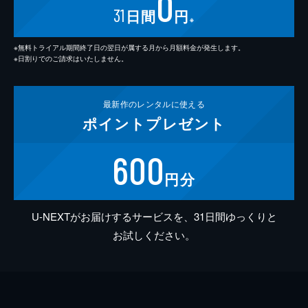
0
31
日間
円
※
※無料トライアル期間終了日の翌日が属する月から月額料金が発生します。
※日割りでのご請求はいたしません。
最新作の
レンタルに使える
ポイント
プレゼント
600
円分
U-NEXTがお届けするサービスを、31日間ゆっくりと
お試しください。