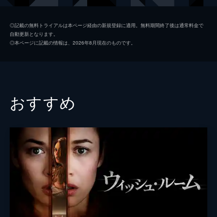
エリザベス
ジェナ・マローン
◎記載の無料トライアルは本ページ経由の新規登録に適用。無料期間終了後は通常料金で
自動更新となります。
ジャスパー司令官
ジャック・ヒューストン
◎本ページに記載の情報は、2026年8月現在のものです。
ジュリア
カーシー・クレモンズ
ドーン
ガボレイ・シディベ
トンガイ・キリサ
おすすめ
ロバート・アラマヨ
マルク・リチャードソン
監督
ジェラルド・ブッシュ
クリストファー・レンツ
脚本
ジェラルド・ブッシュ
クリストファー・レンツ