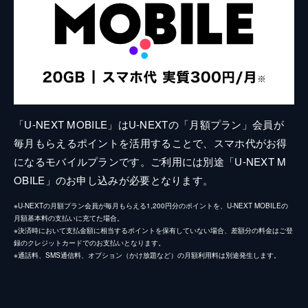
「U-NEXT MOBILE」はU-NEXTの「月額プラン」会員が
毎月もらえるポイントを活用することで、スマホ代がお得
になるモバイルプランです。ご利用には別途「U-NEXT M
OBILE」のお申し込みが必要となります。
※U-NEXTの月額プラン会員が毎月もらえる1,200円分のポイントを、U-NEXT MOBILEの
月額基本料の支払いに充てた場合。
※決済時において支払金額に相当するポイントを保有していない場合、差額分の料金はご登
録のクレジットカードでのお支払いとなります。
※通話料、SMS通信料、オプション（かけ放題など）の月額利用料は別途発生します。