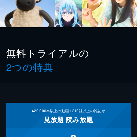
無料トライアルの
2つの特典
420,000
本以上の動画 /
210
誌以上の雑誌が
見放題
読み放題