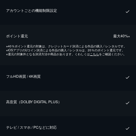
アカウントごとの機能制限設定
ポイント還元
最⼤40%
※
※
40％ポイント還元の対象は、クレジットカード決済による作品の購入 / レンタルです。
※
iOSアプリのUコイン決済による作品の購入 / レンタルは、20％のポイント還元です。
※
還元の対象外となる決済方法や商品があります。くわしくは
こちら
をご確認ください。
フルHD画質 / 4K画質
⾼⾳質（DOLBY DIGITAL PLUS）
テレビ / スマホ / PCなどに対応