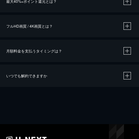
最大40%
ポイント還元とは？
※
※
作品によって必要なポイントが異なります。
フルHD画質 / 4K画質とは？
月額料金を支払うタイミングは？
※
40％ポイント還元の対象は、クレジットカード決済による作品の購入 / レンタルです。
※
iOSアプリのUコイン決済による作品の購入 / レンタルは、20％のポイント還元です。
※
還元の対象外となる決済方法や商品があります。くわしくは
こちら
をご確認ください。
いつでも解約できますか
こちら