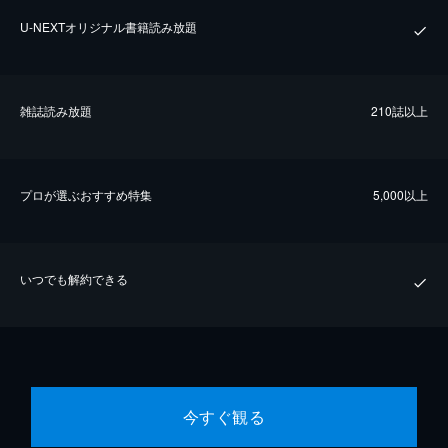
U-NEXTオリジナル書籍読み放題
雑誌読み放題
210誌以上
プロが選ぶおすすめ特集
5,000以上
いつでも解約できる
今すぐ観る