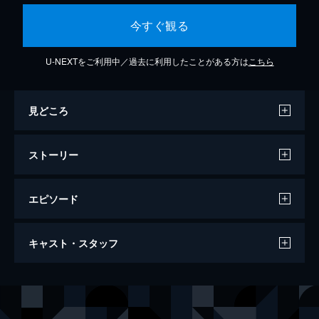
今すぐ観る
U-NEXTをご利用中／過去に利用したことがある方は
こちら
見どころ
ストーリー
エピソード
アンテベラム
キャスト・スタッフ
106分
出演
ヴェロニカ／エデン
ジャネール・モネイ
彼／マザーズ上院議員
エリック・ラング