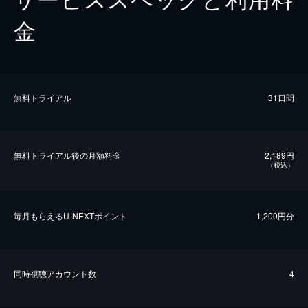
金
無料トライアル
31日間
無料トライアル後の⽉額料金
2,189円
（税込）
毎⽉もらえるU-NEXTポイント
1,200円分
同時視聴アカウント数
4