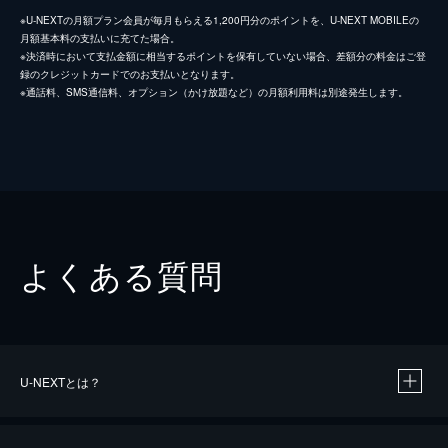
※U-NEXTの月額プラン会員が毎月もらえる1,200円分のポイントを、U-NEXT MOBILEの
月額基本料の支払いに充てた場合。
※決済時において支払金額に相当するポイントを保有していない場合、差額分の料金はご登
録のクレジットカードでのお支払いとなります。
※通話料、SMS通信料、オプション（かけ放題など）の月額利用料は別途発生します。
よくある質問
U-NEXTとは？