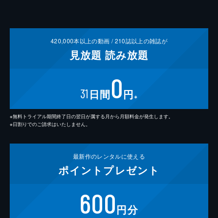
420,000
本以上の動画 /
210
誌以上の雑誌が
見放題
読み放題
0
31
日間
円
※
※無料トライアル期間終了日の翌日が属する月から月額料金が発生します。
※日割りでのご請求はいたしません。
最新作の
レンタルに使える
ポイント
プレゼント
600
円分