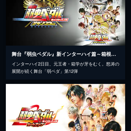
舞台『弱虫ペダル』新インターハイ篇～箱根学園王者復格（ザ・キングダム）～
インターハイ2日目、元王者・箱学が牙をむく。怒涛の
展開が続く舞台「弱ペダ」第12弾