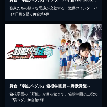
強豪たちの様々な思惑が交差する…激動のインターハ
イ2日目を描く舞台第4弾
舞台『弱虫ペダル』箱根学園篇～野獣覚醒～
箱根学園の「野獣」が目を覚ます。箱根学園が主役の
「弱ペダ」舞台第5弾