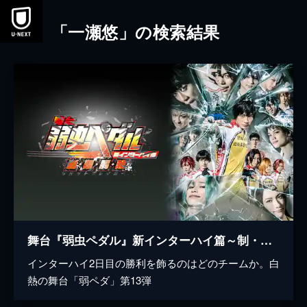
本文へスキップ
「一瀬悠」の検索結果
舞台『弱虫ペダル』新インターハイ篇～制・限・解・除（リミットブレイカー）～
インターハイ2日目の勝利を飾るのはどのチームか。白
熱の舞台「弱ペダ」第13弾