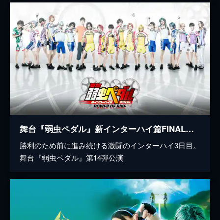
舞台『弱虫ペダル』新インターハイ篇FINAL～POWER OF BIKE～
勝利のため前に進み続ける激闘のインターハイ3日目。
舞台『弱虫ペダル』第14弾公演