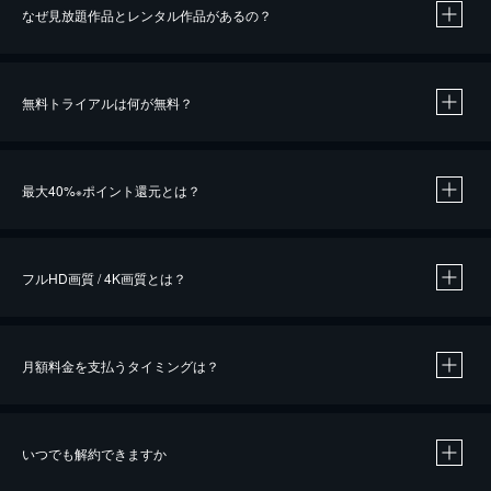
なぜ見放題作品とレンタル作品があるの？
無料トライアルは何が無料？
※
最大40%
ポイント還元とは？
※
※
作品によって必要なポイントが異なります。
フルHD画質 / 4K画質とは？
月額料金を支払うタイミングは？
※
40％ポイント還元の対象は、クレジットカード決済による作品の購入 / レンタルです。
※
iOSアプリのUコイン決済による作品の購入 / レンタルは、20％のポイント還元です。
※
還元の対象外となる決済方法や商品があります。くわしくは
こちら
をご確認ください。
いつでも解約できますか