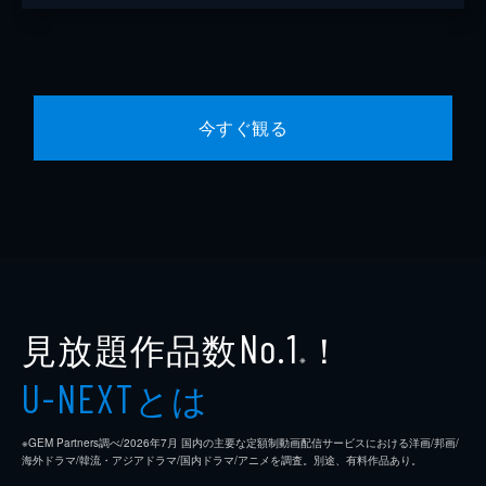
今すぐ観る
見放題作品数
！
No.1
※
とは
U-NEXT
※GEM Partners調べ/2026年7⽉ 国内の主要な定額制動画配信サービスにおける洋画/邦画/
海外ドラマ/韓流・アジアドラマ/国内ドラマ/アニメを調査。別途、有料作品あり。