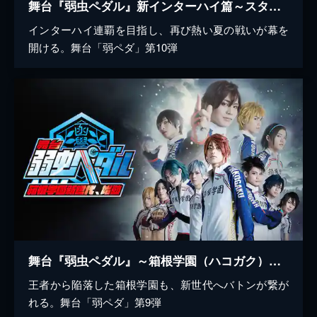
舞台『弱虫ペダル』新インターハイ篇～スタートライン～
インターハイ連覇を目指し、再び熱い夏の戦いが幕を
開ける。舞台「弱ペダ」第10弾
舞台『弱虫ペダル』～箱根学園（ハコガク）新世代、始動～
王者から陥落した箱根学園も、新世代へバトンが繋が
れる。舞台「弱ペダ」第9弾