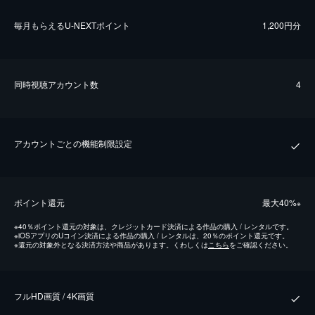
毎⽉もらえるU-NEXTポイント
1,200円分
同時視聴アカウント数
4
アカウントごとの機能制限設定
ポイント還元
最⼤40%
※
※
40％ポイント還元の対象は、クレジットカード決済による作品の購入 / レンタルです。
※
iOSアプリのUコイン決済による作品の購入 / レンタルは、20％のポイント還元です。
※
還元の対象外となる決済方法や商品があります。くわしくは
こちら
をご確認ください。
フルHD画質 / 4K画質