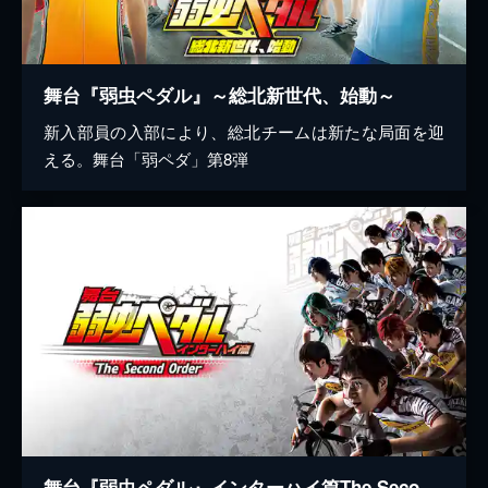
舞台『弱虫ペダル』～総北新世代、始動～
新入部員の入部により、総北チームは新たな局面を迎
える。舞台「弱ペダ」第8弾
舞台『弱虫ペダル』インターハイ篇The Second Order