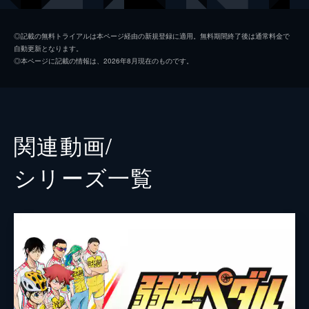
秋元龍太朗
◎記載の無料トライアルは本ページ経由の新規登録に適用。無料期間終了後は通常料金で
自動更新となります。
谷水力
◎本ページに記載の情報は、2026年8月現在のものです。
兼崎健太郎
飯山裕太
村上渉
関連動画/
木戸邑弥
シリーズ⼀覧
佐藤祐吾
鯨井康介
八島諒
宮崎秋人
一瀬悠