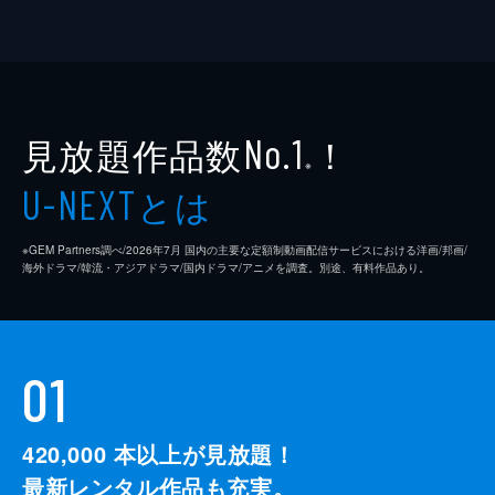
見放題作品数
！
No.1
※
とは
U-NEXT
※GEM Partners調べ/2026年7⽉ 国内の主要な定額制動画配信サービスにおける洋画/邦画/
海外ドラマ/韓流・アジアドラマ/国内ドラマ/アニメを調査。別途、有料作品あり。
01
420,000
本以上が見放題！
最新レンタル作品も充実。