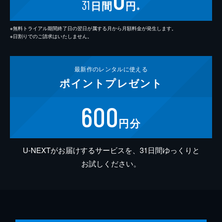
31
日間
円
※
※無料トライアル期間終了日の翌日が属する月から月額料金が発生します。
※日割りでのご請求はいたしません。
最新作の
レンタルに使える
ポイント
プレゼント
600
円分
U-NEXTがお届けするサービスを、31日間ゆっくりと
お試しください。