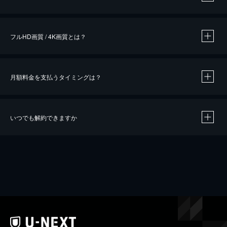
※
作品によって必要なポイントが異なります。
フルHD画質 / 4K画質とは？
月額料金を支払うタイミングは？
※
40％ポイント還元の対象は、クレジットカード決済による作品の購入 / レンタルです。
※
iOSアプリのUコイン決済による作品の購入 / レンタルは、20％のポイント還元です。
※
還元の対象外となる決済方法や商品があります。くわしくは
こちら
をご確認ください。
いつでも解約できますか
こちら