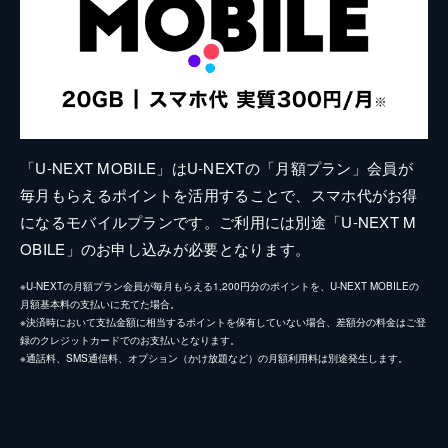
「U-NEXT MOBILE」はU-NEXTの「月額プラン」会員が
毎月もらえるポイントを活用することで、スマホ代がお得
になるモバイルプランです。ご利用には別途「U-NEXT M
OBILE」のお申し込みが必要となります。
※U-NEXTの月額プラン会員が毎月もらえる1,200円分のポイントを、U-NEXT MOBILEの
月額基本料の支払いに充てた場合。
※決済時において支払金額に相当するポイントを保有していない場合、差額分の料金はご登
録のクレジットカードでのお支払いとなります。
※通話料、SMS通信料、オプション（かけ放題など）の月額利用料は別途発生します。