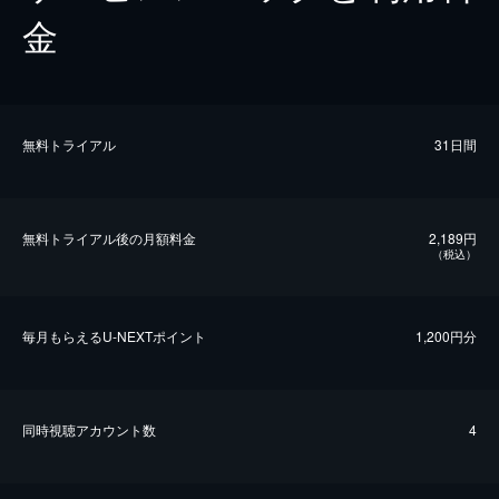
金
無料トライアル
31日間
無料トライアル後の⽉額料金
2,189円
（税込）
毎⽉もらえるU-NEXTポイント
1,200円分
同時視聴アカウント数
4