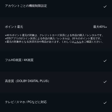
アカウントごとの機能制限設定
ポイント還元
最⼤40%
※
※
40％ポイント還元の対象は、クレジットカード決済による作品の購入 / レンタルです。
※
iOSアプリのUコイン決済による作品の購入 / レンタルは、20％のポイント還元です。
※
還元の対象外となる決済方法や商品があります。くわしくは
こちら
をご確認ください。
フルHD画質 / 4K画質
⾼⾳質（DOLBY DIGITAL PLUS）
テレビ / スマホ / PCなどに対応