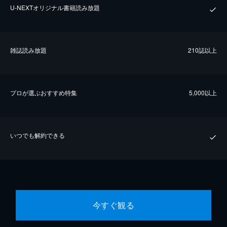
U-NEXTオリジナル書籍読み放題
雑誌読み放題
210誌以上
プロが選ぶおすすめ特集
5,000以上
いつでも解約できる
今すぐ観る