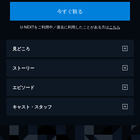
今すぐ観る
U-NEXTをご利用中／過去に利用したことがある方は
こちら
見どころ
ストーリー
エピソード
舞台『弱虫ペダル』～箱根学園（ハコガ
キャスト・スタッフ
ク）新世代、始動～
167分
出演
東啓介
河原田巧也