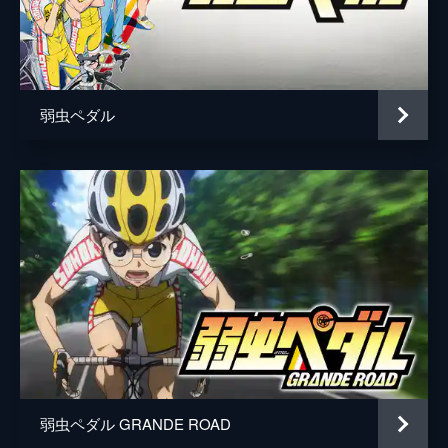
掛川僚太
河野智平
重岡峻徳
弱虫ペダル
脚本
西田シャトナー
原作
渡辺航
音楽
manzo
演出
西田シャトナー
弱虫ペダル GRANDE ROAD