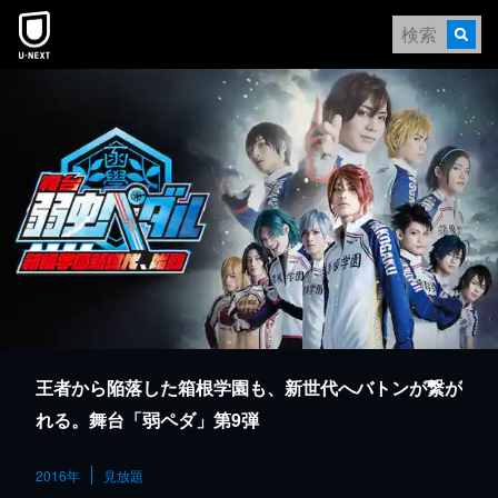
本文へスキップ
王者から陥落した箱根学園も、新世代へバトンが繋が
れる。舞台「弱ペダ」第9弾
2016年
見放題