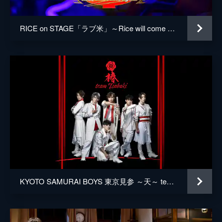
RICE on STAGE「ラブ米」～Rice will come again～
KYOTO SAMURAI BOYS 東京見参 ～天～ team椿公演