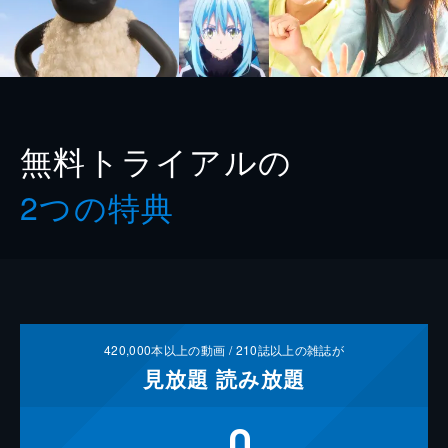
無料トライアルの
2つの特典
420,000
本以上の動画 /
210
誌以上の雑誌が
見放題
読み放題
0