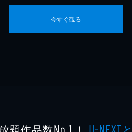
今すぐ観る
放題作品数
！
No.1
U-NEXT