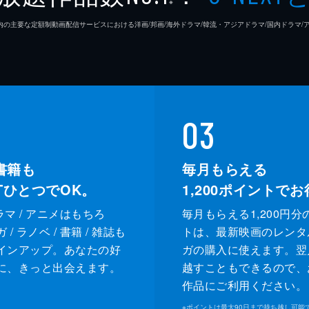
※
26年7⽉ 国内の主要な定額制動画配信サービスにおける洋画/邦画/海外ドラマ/韓流・アジアドラマ/国内ドラ
03
書籍も
毎月もらえる
XTひとつでOK。
1,200
ポイントでお
ドラマ / アニメはもちろ
毎月もらえる1,200円分
/ ラノベ / 書籍 / 雑誌も
トは、最新映画のレンタ
インアップ。あなたの好
ガの購入に使えます。翌
に、きっと出会えます。
越すこともできるので、
作品にご利用ください。
※
ポイントは最大90日まで持ち越し可能