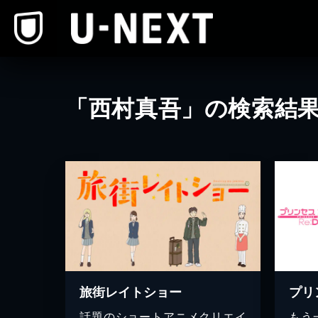
本文へスキップ
「西村真吾」の検索結
旅街レイトショー
話題のショートアニメクリエイ
もう