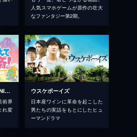
人気スマホゲームが原作の壮大
なファンタジー第2期。
おしえて北斎！ -THE ANIMATION-
ウスケボーイズ
美術界
日本産ワインに革命を起こした
まれ変
男たちの実話をもとにしたヒュ
ーマンドラマ