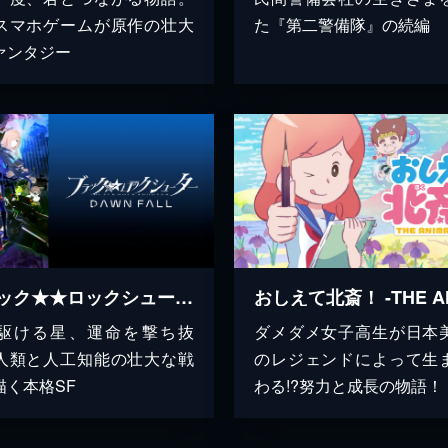
スマホゲームが原作の壮大
た『第二警備隊』の続編
ァンタジー
ブラック★★ロックシューター DAWN FALL
駆ける星、運命を撃ち抜
ダメダメ女子高生が日本
人類と人工知能の壮大な戦
のレジェンドによって生
描く本格SF
わる!?努力と成長の物語！