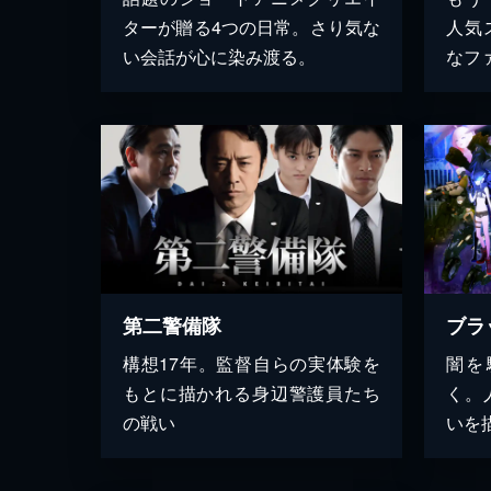
ターが贈る4つの日常。さり気な
人気
い会話が心に染み渡る。
なフ
第二警備隊
構想17年。監督自らの実体験を
闇を
もとに描かれる身辺警護員たち
く。
の戦い
いを