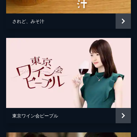
板尾創路
大鶴義丹
されど、みそ汁
辰巳琢郎
長谷川初範
宮崎美子
監督
柿崎ゆうじ
脚本
柿崎ゆうじ
音楽
西村真吾
東京ワイン会ピープル