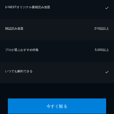
U-NEXTオリジナル書籍読み放題
雑誌読み放題
210誌以上
プロが選ぶおすすめ特集
5,000以上
いつでも解約できる
今すぐ観る