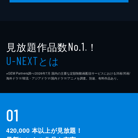
見放題作品数
！
No.1
※
とは
U-NEXT
※GEM Partners調べ/2026年7⽉ 国内の主要な定額制動画配信サービスにおける洋画/邦画/
海外ドラマ/韓流・アジアドラマ/国内ドラマ/アニメを調査。別途、有料作品あり。
01
420,000
本以上が見放題！