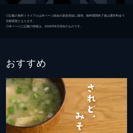
榎木孝明
◎記載の無料トライアルは本ページ経由の新規登録に適用。無料期間終了後は通常料金で
自動更新となります。
徳重聡
◎本ページに記載の情報は、2026年8月現在のものです。
山崎裕太
篠山輝信
榎木薗郁也
おすすめ
渡辺大
出合正幸
伊藤つかさ
和泉元彌
田邉公一
黒沢かずこ