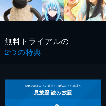
無料トライアルの
2つの特典
420,000
本以上の動画 /
210
誌以上の雑誌が
見放題
読み放題