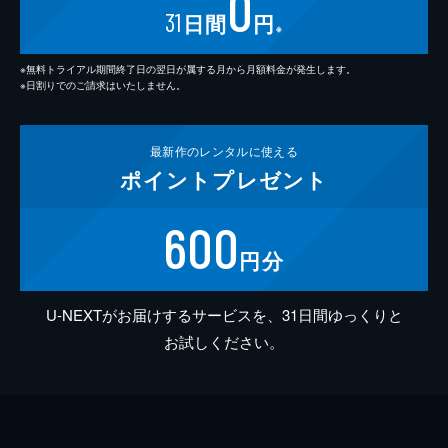
0
31
日間
円
※
※無料トライアル期間終了日の翌日が属する月から月額料金が発生します。
※日割りでのご請求はいたしません。
最新作の
レンタルに使える
ポイント
プレゼント
600
円分
U-NEXTがお届けするサービスを、31日間ゆっくりと
お試しください。