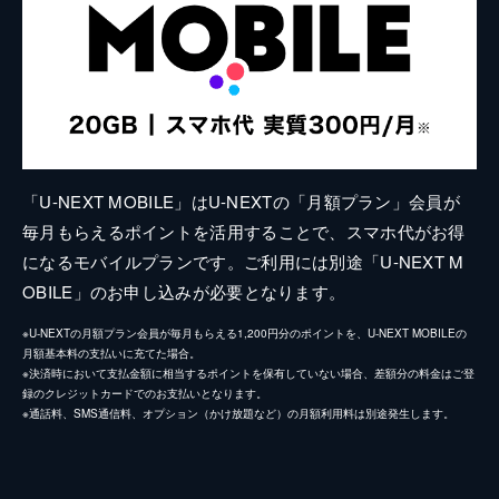
「U-NEXT MOBILE」はU-NEXTの「月額プラン」会員が
毎月もらえるポイントを活用することで、スマホ代がお得
になるモバイルプランです。ご利用には別途「U-NEXT M
OBILE」のお申し込みが必要となります。
※U-NEXTの月額プラン会員が毎月もらえる1,200円分のポイントを、U-NEXT MOBILEの
月額基本料の支払いに充てた場合。
※決済時において支払金額に相当するポイントを保有していない場合、差額分の料金はご登
録のクレジットカードでのお支払いとなります。
※通話料、SMS通信料、オプション（かけ放題など）の月額利用料は別途発生します。