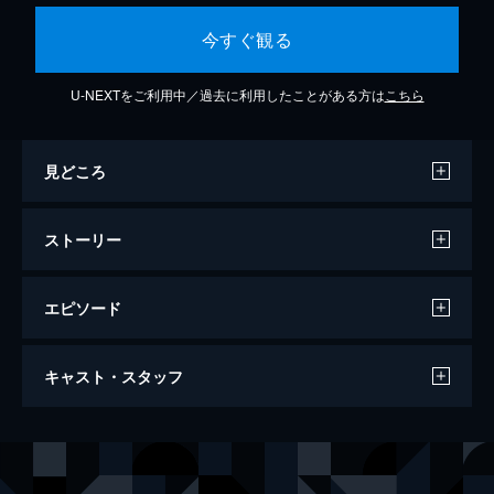
今すぐ観る
U-NEXTをご利用中／過去に利用したことがある方は
こちら
見どころ
ストーリー
エピソード
シグナチャー～日本を世界の銘醸地に～
キャスト・スタッフ
120分
出演
平山浩行
竹島由夏