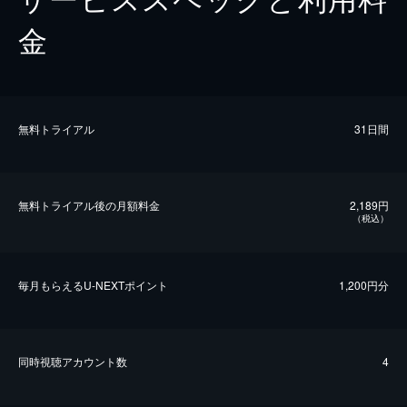
金
無料トライアル
31日間
無料トライアル後の⽉額料金
2,189円
（税込）
毎⽉もらえるU-NEXTポイント
1,200円分
同時視聴アカウント数
4