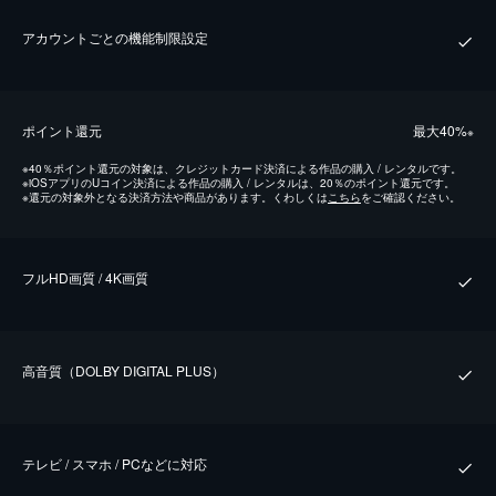
アカウントごとの機能制限設定
ポイント還元
最⼤40%
※
※
40％ポイント還元の対象は、クレジットカード決済による作品の購入 / レンタルです。
※
iOSアプリのUコイン決済による作品の購入 / レンタルは、20％のポイント還元です。
※
還元の対象外となる決済方法や商品があります。くわしくは
こちら
をご確認ください。
フルHD画質 / 4K画質
⾼⾳質（DOLBY DIGITAL PLUS）
テレビ / スマホ / PCなどに対応