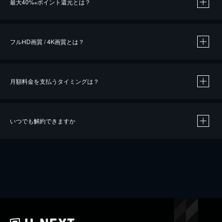
最大40%
ポイント還元とは？
※
※
作品によって必要なポイントが異なります。
フルHD画質 / 4K画質とは？
月額料金を支払うタイミングは？
※
40％ポイント還元の対象は、クレジットカード決済による作品の購入 / レンタルです。
※
iOSアプリのUコイン決済による作品の購入 / レンタルは、20％のポイント還元です。
※
還元の対象外となる決済方法や商品があります。くわしくは
こちら
をご確認ください。
いつでも解約できますか
こちら