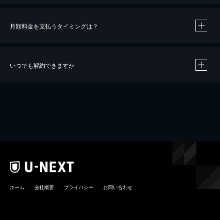
月額料金を支払うタイミングは？
※
40％ポイント還元の対象は、クレジットカード決済による作品の購入 / レンタルです。
※
iOSアプリのUコイン決済による作品の購入 / レンタルは、20％のポイント還元です。
※
還元の対象外となる決済方法や商品があります。くわしくは
こちら
をご確認ください。
いつでも解約できますか
こちら
ホーム
会社概要
プライバシー
お問い合わせ