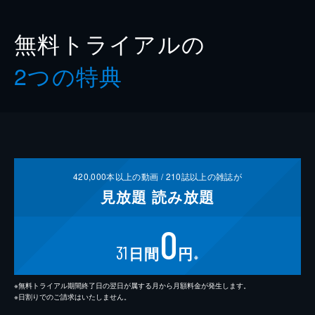
無料トライアルの
2つの特典
420,000
本以上の動画 /
210
誌以上の雑誌が
見放題
読み放題
0
31
日間
円
※
※無料トライアル期間終了日の翌日が属する月から月額料金が発生します。
※日割りでのご請求はいたしません。