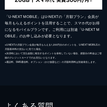
「U-NEXT MOBILE」はU-NEXTの「月額プラン」会員が
毎月もらえるポイントを活用することで、スマホ代がお得
になるモバイルプランです。ご利用には別途「U-NEXT M
OBILE」のお申し込みが必要となります。
※U-NEXTの月額プラン会員が毎月もらえる1,200円分のポイントを、U-NEXT MOBILEの
月額基本料の支払いに充てた場合。
※決済時において支払金額に相当するポイントを保有していない場合、差額分の料金はご登
録のクレジットカードでのお支払いとなります。
※通話料、SMS通信料、オプション（かけ放題など）の月額利用料は別途発生します。
よくある質問