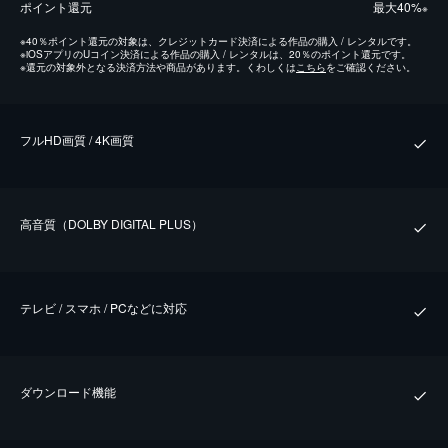
ポイント還元
最⼤40%
※
※
40％ポイント還元の対象は、クレジットカード決済による作品の購入 / レンタルです。
※
iOSアプリのUコイン決済による作品の購入 / レンタルは、20％のポイント還元です。
※
還元の対象外となる決済方法や商品があります。くわしくは
こちら
をご確認ください。
フルHD画質 / 4K画質
⾼⾳質（DOLBY DIGITAL PLUS）
テレビ / スマホ / PCなどに対応
ダウンロード機能