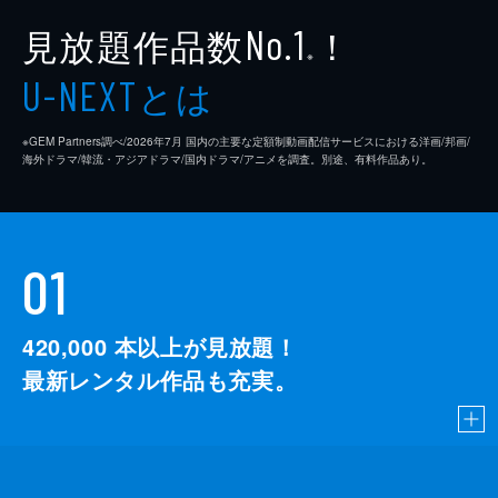
見放題作品数
！
No.1
※
とは
U-NEXT
※GEM Partners調べ/2026年7⽉ 国内の主要な定額制動画配信サービスにおける洋画/邦画/
海外ドラマ/韓流・アジアドラマ/国内ドラマ/アニメを調査。別途、有料作品あり。
01
420,000
本以上が見放題！
最新レンタル作品も充実。