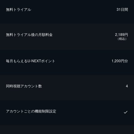
無料トライアル
31日間
無料トライアル後の⽉額料金
2,189円
（税込）
毎⽉もらえるU-NEXTポイント
1,200円分
同時視聴アカウント数
4
アカウントごとの機能制限設定