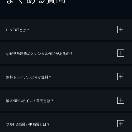
U-NEXTとは？
なぜ見放題作品とレンタル作品があるの？
無料トライアルは何が無料？
※
最大40%
ポイント還元とは？
※
※
作品によって必要なポイントが異なります。
フルHD画質 / 4K画質とは？