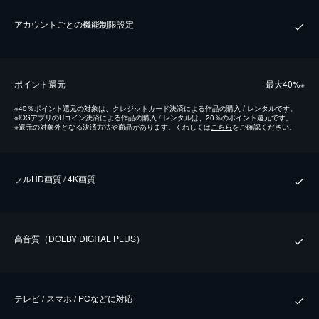
アカウントごとの機能制限設定
ポイント還元
最⼤40%
※
※
40％ポイント還元の対象は、クレジットカード決済による作品の購入 / レンタルです。
※
iOSアプリのUコイン決済による作品の購入 / レンタルは、20％のポイント還元です。
※
還元の対象外となる決済方法や商品があります。くわしくは
こちら
をご確認ください。
フルHD画質 / 4K画質
⾼⾳質（DOLBY DIGITAL PLUS）
テレビ / スマホ / PCなどに対応