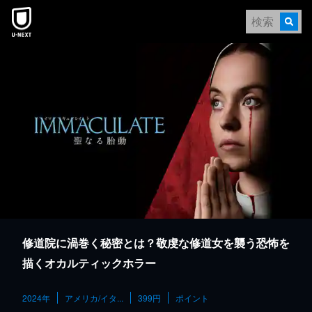
本文へスキップ
修道院に渦巻く秘密とは？敬虔な修道女を襲う恐怖を
描くオカルティックホラー
2024年
アメリカ/イタ...
399円
ポイント