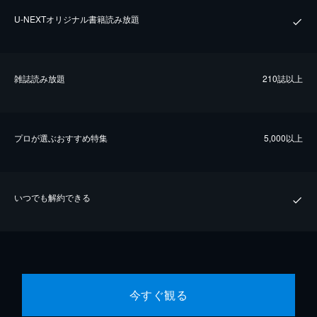
U-NEXTオリジナル書籍読み放題
雑誌読み放題
210誌以上
プロが選ぶおすすめ特集
5,000以上
いつでも解約できる
今すぐ観る