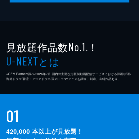
見放題作品数
！
No.1
※
とは
U-NEXT
※GEM Partners調べ/2026年7⽉ 国内の主要な定額制動画配信サービスにおける洋画/邦画/
海外ドラマ/韓流・アジアドラマ/国内ドラマ/アニメを調査。別途、有料作品あり。
01
420,000
本以上が見放題！