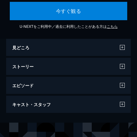
今すぐ観る
U-NEXTをご利用中／過去に利用したことがある方は
こちら
見どころ
ストーリー
エピソード
IMMACULATE 聖なる胎動
キャスト・スタッフ
89分
出演
シドニー・スウィーニー
アルバロ・モルテ