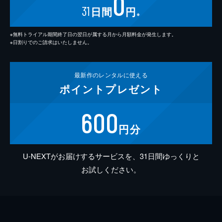
0
31
日間
円
※
※無料トライアル期間終了日の翌日が属する月から月額料金が発生します。
※日割りでのご請求はいたしません。
最新作の
レンタルに使える
ポイント
プレゼント
600
円分
U-NEXTがお届けするサービスを、31日間ゆっくりと
お試しください。