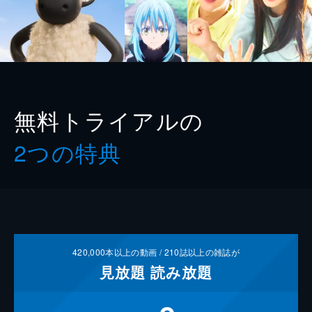
無料トライアルの
2つの特典
420,000
本以上の動画 /
210
誌以上の雑誌が
見放題
読み放題