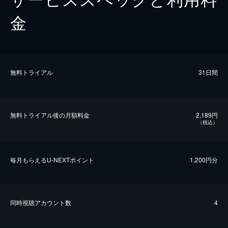
金
無料トライアル
31日間
無料トライアル後の⽉額料金
2,189円
（税込）
毎⽉もらえるU-NEXTポイント
1,200円分
同時視聴アカウント数
4