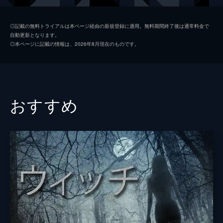
ドーラ・ロマーノ
◎記載の無料トライアルは本ページ経由の新規登録に適用。無料期間終了後は通常料金で
自動更新となります。
ベネデッタ・ポルカローリ
◎本ページに記載の情報は、2026年8月現在のものです。
ジョルジョ・コランジェリ
シモーナ・タバスコ
監督
マイケル・モーハン
おすすめ
脚本
アンドリュー・ローベル
音楽
ウィル・ベイツ
製作
デヴィッド・バーナド
シドニー・スウィーニー
ジョナサン・ダヴィーノ
テディ・シュウォーツマン