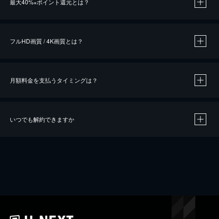
最大40%
ポイント還元とは？
※
※
作品によって必要なポイントが異なります。
フルHD画質 / 4K画質とは？
月額料金を支払うタイミングは？
※
40％ポイント還元の対象は、クレジットカード決済による作品の購入 / レンタルです。
※
iOSアプリのUコイン決済による作品の購入 / レンタルは、20％のポイント還元です。
※
還元の対象外となる決済方法や商品があります。くわしくは
こちら
をご確認ください。
いつでも解約できますか
こちら