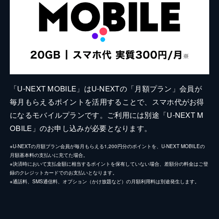
「U-NEXT MOBILE」はU-NEXTの「月額プラン」会員が
毎月もらえるポイントを活用することで、スマホ代がお得
になるモバイルプランです。ご利用には別途「U-NEXT M
OBILE」のお申し込みが必要となります。
※U-NEXTの月額プラン会員が毎月もらえる1,200円分のポイントを、U-NEXT MOBILEの
月額基本料の支払いに充てた場合。
※決済時において支払金額に相当するポイントを保有していない場合、差額分の料金はご登
録のクレジットカードでのお支払いとなります。
※通話料、SMS通信料、オプション（かけ放題など）の月額利用料は別途発生します。