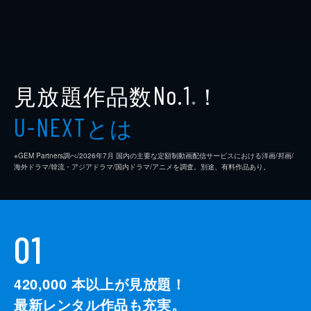
見放題作品数
！
No.1
※
とは
U-NEXT
※GEM Partners調べ/2026年7⽉ 国内の主要な定額制動画配信サービスにおける洋画/邦画/
海外ドラマ/韓流・アジアドラマ/国内ドラマ/アニメを調査。別途、有料作品あり。
01
420,000
本以上が見放題！
最新レンタル作品も充実。