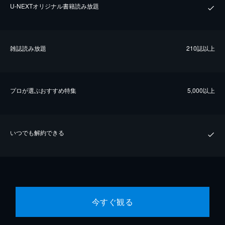
U-NEXTオリジナル書籍読み放題
雑誌読み放題
210誌以上
プロが選ぶおすすめ特集
5,000以上
いつでも解約できる
今すぐ観る