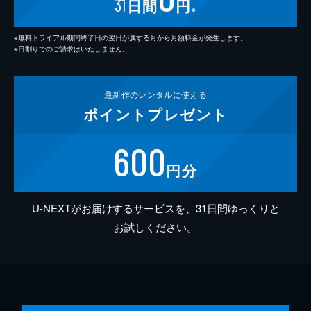
31
日間
円
※
※無料トライアル期間終了日の翌日が属する月から月額料金が発生します。
※日割りでのご請求はいたしません。
最新作の
レンタルに使える
ポイント
プレゼント
600
円分
U-NEXTがお届けするサービスを、31日間ゆっくりと
お試しください。