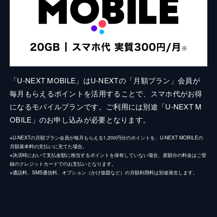
「U-NEXT MOBILE」はU-NEXTの「月額プラン」会員が
毎月もらえるポイントを活用することで、スマホ代がお得
になるモバイルプランです。ご利用には別途「U-NEXT M
OBILE」のお申し込みが必要となります。
※U-NEXTの月額プラン会員が毎月もらえる1,200円分のポイントを、U-NEXT MOBILEの
月額基本料の支払いに充てた場合。
※決済時において支払金額に相当するポイントを保有していない場合、差額分の料金はご登
録のクレジットカードでのお支払いとなります。
※通話料、SMS通信料、オプション（かけ放題など）の月額利用料は別途発生します。