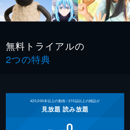
無料トライアルの
2つの特典
420,000
本以上の動画 /
210
誌以上の雑誌が
見放題
読み放題
0