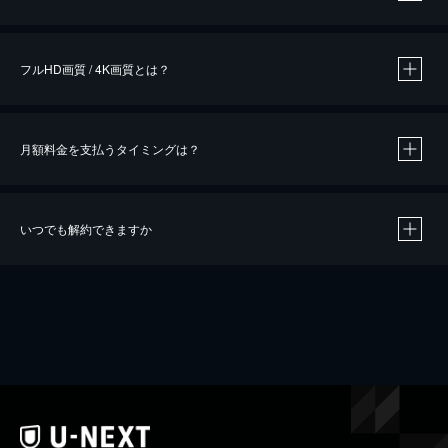
※
作品によって必要なポイントが異なります。
フルHD画質 / 4K画質とは？
月額料金を支払うタイミングは？
※
40％ポイント還元の対象は、クレジットカード決済による作品の購入 / レンタルです。
※
iOSアプリのUコイン決済による作品の購入 / レンタルは、20％のポイント還元です。
※
還元の対象外となる決済方法や商品があります。くわしくは
こちら
をご確認ください。
いつでも解約できますか
こちら