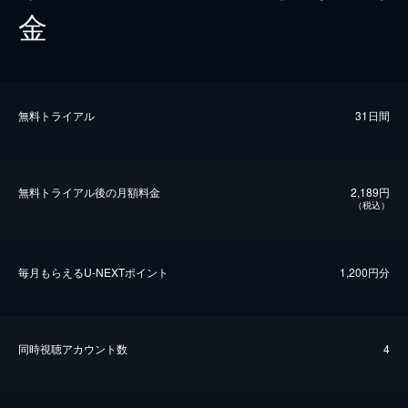
金
無料トライアル
31日間
無料トライアル後の⽉額料金
2,189円
（税込）
毎⽉もらえるU-NEXTポイント
1,200円分
同時視聴アカウント数
4