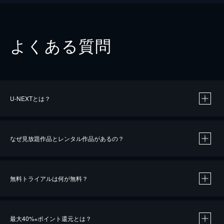
よくある質問
U-NEXTとは？
なぜ見放題作品とレンタル作品があるの？
無料トライアルは何が無料？
※
最大40%
ポイント還元とは？
※