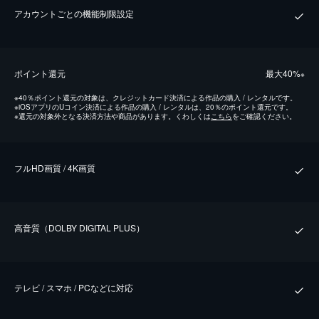
アカウントごとの機能制限設定
ポイント還元
最⼤40%
※
※
40％ポイント還元の対象は、クレジットカード決済による作品の購入 / レンタルです。
※
iOSアプリのUコイン決済による作品の購入 / レンタルは、20％のポイント還元です。
※
還元の対象外となる決済方法や商品があります。くわしくは
こちら
をご確認ください。
フルHD画質 / 4K画質
⾼⾳質（DOLBY DIGITAL PLUS）
テレビ / スマホ / PCなどに対応