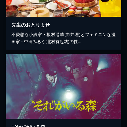
先生のおとりよせ
不愛想な小説家・榎村遥華(向井理)とフェミニンな漫
画家・中田みるく(北村有起哉)の性...
“それ”がいる森