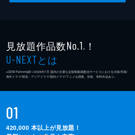
見放題作品数
！
No.1
※
とは
U-NEXT
※GEM Partners調べ/2026年7⽉ 国内の主要な定額制動画配信サービスにおける洋画/邦画/
海外ドラマ/韓流・アジアドラマ/国内ドラマ/アニメを調査。別途、有料作品あり。
01
420,000
本以上が見放題！