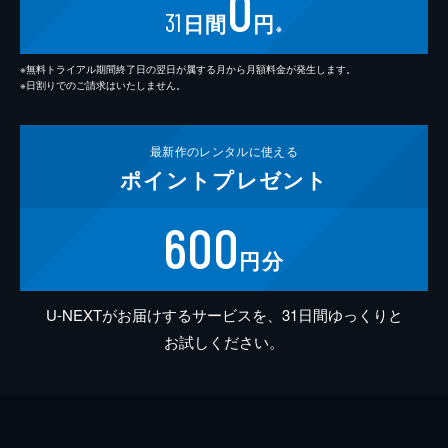
0
31
日間
円
※
※無料トライアル期間終了日の翌日が属する月から月額料金が発生します。
※日割りでのご請求はいたしません。
最新作の
レンタルに使える
ポイント
プレゼント
600
円分
U-NEXTがお届けするサービスを、31日間ゆっくりと
お試しください。