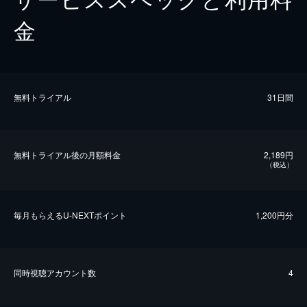
金
無料トライアル
31日間
無料トライアル後の⽉額料金
2,189円
（税込）
毎⽉もらえるU-NEXTポイント
1,200円分
同時視聴アカウント数
4