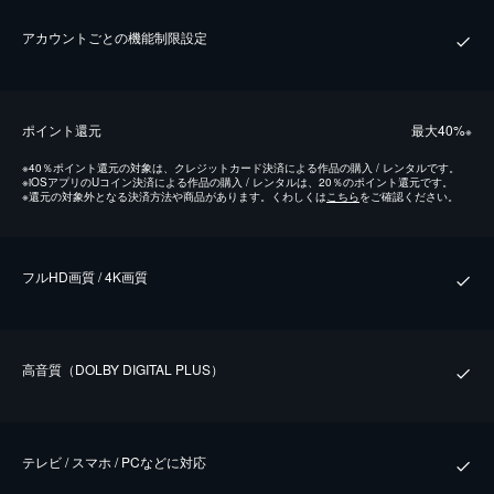
アカウントごとの機能制限設定
ポイント還元
最⼤40%
※
※
40％ポイント還元の対象は、クレジットカード決済による作品の購入 / レンタルです。
※
iOSアプリのUコイン決済による作品の購入 / レンタルは、20％のポイント還元です。
※
還元の対象外となる決済方法や商品があります。くわしくは
こちら
をご確認ください。
フルHD画質 / 4K画質
⾼⾳質（DOLBY DIGITAL PLUS）
テレビ / スマホ / PCなどに対応