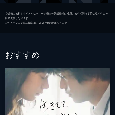
柴崎アスカ
鮎川桃果
◎記載の無料トライアルは本ページ経由の新規登録に適用。無料期間終了後は通常料金で
自動更新となります。
蓮田カスミ
加藤葵
◎本ページに記載の情報は、2026年8月現在のものです。
柴崎トモミ
亀田梨紗
川田マキ
篠原彩
深町ミカコ
福永朱梨
おすすめ
内藤タイチ
中田麦平
監督
まつむらしんご
脚本
まつむらしんご
音楽
YeYe