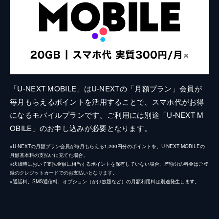
「U-NEXT MOBILE」はU-NEXTの「月額プラン」会員が
毎月もらえるポイントを活用することで、スマホ代がお得
になるモバイルプランです。ご利用には別途「U-NEXT M
OBILE」のお申し込みが必要となります。
※U-NEXTの月額プラン会員が毎月もらえる1,200円分のポイントを、U-NEXT MOBILEの
月額基本料の支払いに充てた場合。
※決済時において支払金額に相当するポイントを保有していない場合、差額分の料金はご登
録のクレジットカードでのお支払いとなります。
※通話料、SMS通信料、オプション（かけ放題など）の月額利用料は別途発生します。