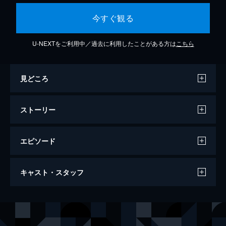
今すぐ観る
U-NEXTをご利用中／過去に利用したことがある方は
こちら
見どころ
ストーリー
エピソード
恋とさよならとハワイ
キャスト・スタッフ
93分
出演
深町リンコ
綾乃彩
青柳イサム
田村健太郎