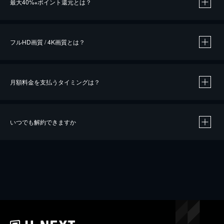
最大40%
ポイント還元とは？
※
※
作品によって必要なポイントが異なります。
フルHD画質 / 4K画質とは？
月額料金を支払うタイミングは？
※
40％ポイント還元の対象は、クレジットカード決済による作品の購入 / レンタルです。
※
iOSアプリのUコイン決済による作品の購入 / レンタルは、20％のポイント還元です。
※
還元の対象外となる決済方法や商品があります。くわしくは
こちら
をご確認ください。
いつでも解約できますか
こちら