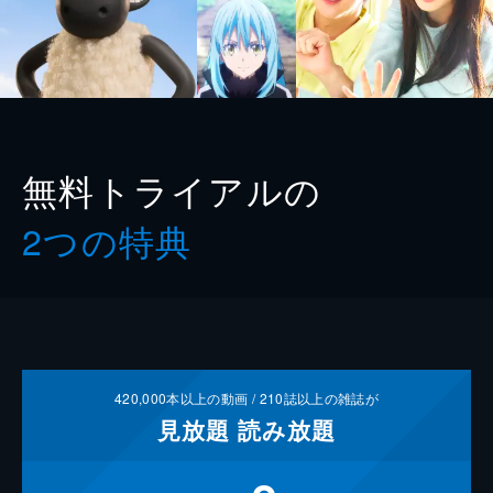
無料トライアルの
2つの特典
420,000
本以上の動画 /
210
誌以上の雑誌が
見放題
読み放題