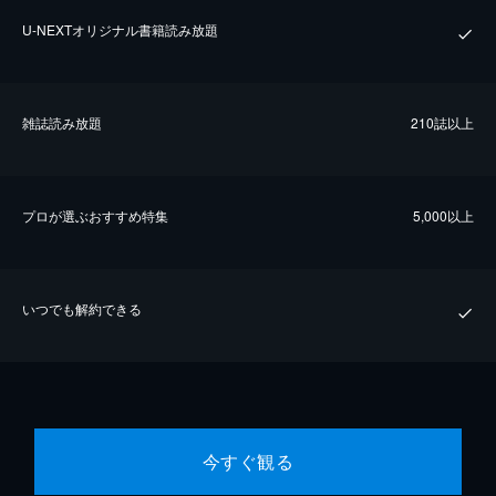
U-NEXTオリジナル書籍読み放題
雑誌読み放題
210誌以上
プロが選ぶおすすめ特集
5,000以上
いつでも解約できる
今すぐ観る