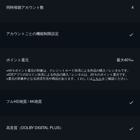
同時視聴アカウント数
4
アカウントごとの機能制限設定
ポイント還元
最⼤40%
※
※
40％ポイント還元の対象は、クレジットカード決済による作品の購入 / レンタルです。
※
iOSアプリのUコイン決済による作品の購入 / レンタルは、20％のポイント還元です。
※
還元の対象外となる決済方法や商品があります。くわしくは
こちら
をご確認ください。
フルHD画質 / 4K画質
⾼⾳質（DOLBY DIGITAL PLUS）