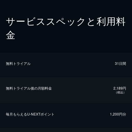
サービススペックと利用料
金
無料トライアル
31日間
無料トライアル後の⽉額料金
2,189円
（税込）
毎⽉もらえるU-NEXTポイント
1,200円分