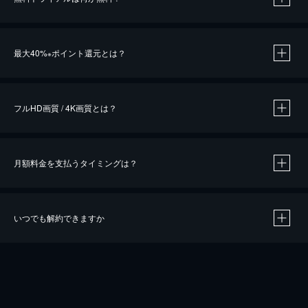
※
最大40%
ポイント還元とは？
※
※
作品によって必要なポイントが異なります。
フルHD画質 / 4K画質とは？
月額料金を支払うタイミングは？
※
40％ポイント還元の対象は、クレジットカード決済による作品の購入 / レンタルです。
※
iOSアプリのUコイン決済による作品の購入 / レンタルは、20％のポイント還元です。
※
還元の対象外となる決済方法や商品があります。くわしくは
こちら
をご確認ください。
いつでも解約できますか