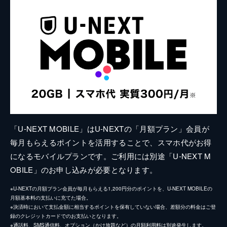
「U-NEXT MOBILE」はU-NEXTの「月額プラン」会員が
毎月もらえるポイントを活用することで、スマホ代がお得
になるモバイルプランです。ご利用には別途「U-NEXT M
OBILE」のお申し込みが必要となります。
※U-NEXTの月額プラン会員が毎月もらえる1,200円分のポイントを、U-NEXT MOBILEの
月額基本料の支払いに充てた場合。
※決済時において支払金額に相当するポイントを保有していない場合、差額分の料金はご登
録のクレジットカードでのお支払いとなります。
※通話料、SMS通信料、オプション（かけ放題など）の月額利用料は別途発生します。