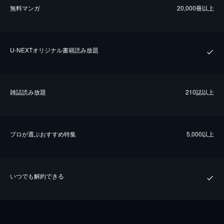
無料マンガ
20,000冊以上
U-NEXTオリジナル書籍読み放題
雑誌読み放題
210誌以上
プロが選ぶおすすめ特集
5,000以上
いつでも解約できる