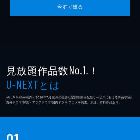
今すぐ観る
見放題作品数
！
No.1
※
とは
U-NEXT
※GEM Partners調べ/2026年7⽉ 国内の主要な定額制動画配信サービスにおける洋画/邦画/
海外ドラマ/韓流・アジアドラマ/国内ドラマ/アニメを調査。別途、有料作品あり。
01