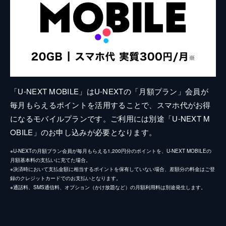
「U-NEXT MOBILE」はU-NEXTの「月額プラン」会員が
毎月もらえるポイントを活用することで、スマホ代がお得
になるモバイルプランです。ご利用には別途「U-NEXT M
OBILE」のお申し込みが必要となります。
※U-NEXTの月額プラン会員が毎月もらえる1,200円分のポイントを、U-NEXT MOBILEの
月額基本料の支払いに充てた場合。
※決済時において支払金額に相当するポイントを保有していない場合、差額分の料金はご登
録のクレジットカードでのお支払いとなります。
※通話料、SMS通信料、オプション（かけ放題など）の月額利用料は別途発生します。