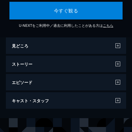
今すぐ観る
U-NEXTをご利用中／過去に利用したことがある方は
こちら
見どころ
ストーリー
エピソード
イソップの思うツボ
キャスト・スタッフ
86分
出演
亀田美羽
石川瑠華
兎草早織
井桁弘恵