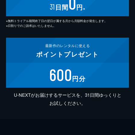
0
31
日間
円
※
※無料トライアル期間終了日の翌日が属する月から月額料金が発生します。
※日割りでのご請求はいたしません。
最新作の
レンタルに使える
ポイント
プレゼント
600
円分
U-NEXTがお届けするサービスを、31日間ゆっくりと
お試しください。