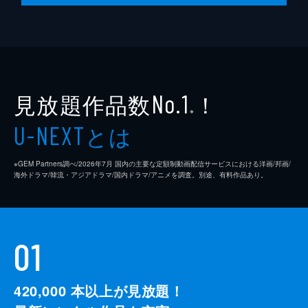
見放題作品数
！
No.1
※
とは
U-NEXT
※GEM Partners調べ/2026年7⽉ 国内の主要な定額制動画配信サービスにおける洋画/邦画/
海外ドラマ/韓流・アジアドラマ/国内ドラマ/アニメを調査。別途、有料作品あり。
01
420,000
本以上が見放題！