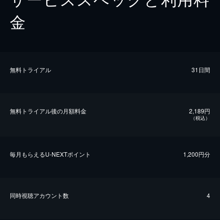
金
無料トライアル
31日間
無料トライアル後の⽉額料金
2,189円
（税込）
毎⽉もらえるU-NEXTポイント
1,200円分
同時視聴アカウント数
4