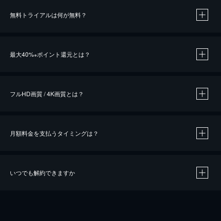
無料トライアルは何が無料？
※
最大40%
ポイント還元とは？
※
※
作品によって必要なポイントが異なります。
フルHD画質 / 4K画質とは？
月額料金を支払うタイミングは？
※
40％ポイント還元の対象は、クレジットカード決済による作品の購入 / レンタルです。
※
iOSアプリのUコイン決済による作品の購入 / レンタルは、20％のポイント還元です。
※
還元の対象外となる決済方法や商品があります。くわしくは
こちら
をご確認ください。
いつでも解約できますか