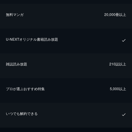
無料マンガ
20,000冊以上
U-NEXTオリジナル書籍読み放題
雑誌読み放題
210誌以上
プロが選ぶおすすめ特集
5,000以上
いつでも解約できる