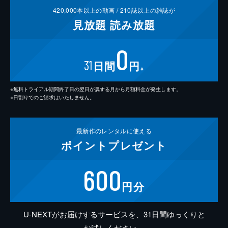
420,000
本以上の動画 /
210
誌以上の雑誌が
見放題
読み放題
0
31
日間
円
※
※無料トライアル期間終了日の翌日が属する月から月額料金が発生します。
※日割りでのご請求はいたしません。
最新作の
レンタルに使える
ポイント
プレゼント
600
円分
U-NEXTがお届けするサービスを、31日間ゆっくりと
お試しください。