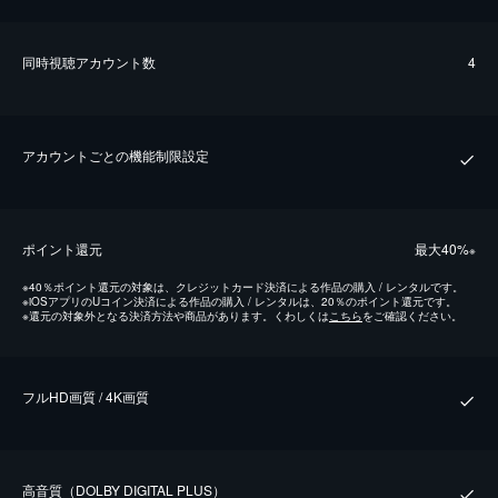
同時視聴アカウント数
4
アカウントごとの機能制限設定
ポイント還元
最⼤40%
※
※
40％ポイント還元の対象は、クレジットカード決済による作品の購入 / レンタルです。
※
iOSアプリのUコイン決済による作品の購入 / レンタルは、20％のポイント還元です。
※
還元の対象外となる決済方法や商品があります。くわしくは
こちら
をご確認ください。
フルHD画質 / 4K画質
⾼⾳質（DOLBY DIGITAL PLUS）