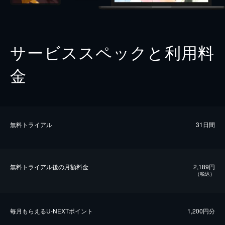
サービススペックと利用料
金
無料トライアル
31日間
無料トライアル後の⽉額料金
2,189円
（税込）
毎⽉もらえるU-NEXTポイント
1,200円分