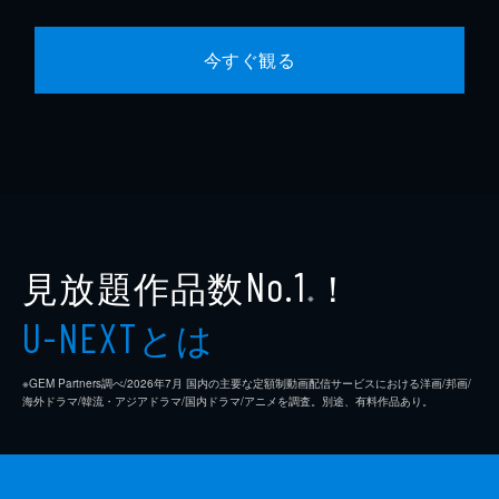
今すぐ観る
見放題作品数
！
No.1
※
とは
U-NEXT
※GEM Partners調べ/2026年7⽉ 国内の主要な定額制動画配信サービスにおける洋画/邦画/
海外ドラマ/韓流・アジアドラマ/国内ドラマ/アニメを調査。別途、有料作品あり。