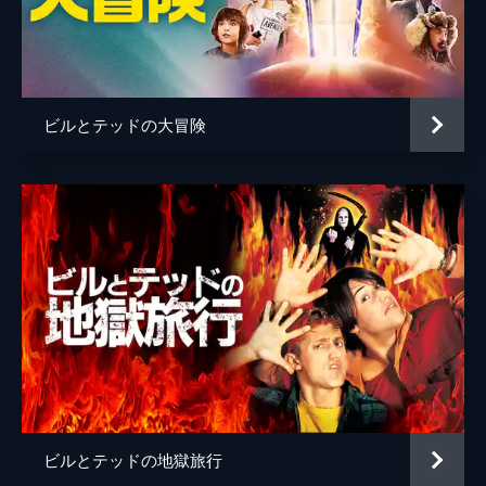
脚本
クリス・マシスン
エド・ソロモン
音楽
マーク・アイシャム
ビルとテッドの大冒険
製作
スコット・クルーフ
アレックス・ルボヴィッチ
デヴィッド・ハリング
スティーヴ・ポンス
エド・ソロモン
アレックス・ウィンター
ビルとテッドの地獄旅行