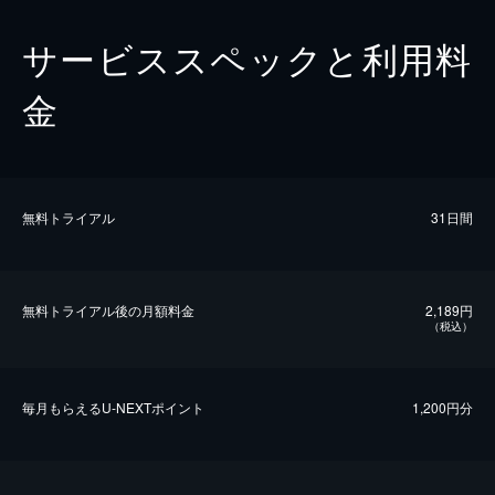
サービススペックと利用料
金
無料トライアル
31日間
無料トライアル後の⽉額料金
2,189円
（税込）
毎⽉もらえるU-NEXTポイント
1,200円分