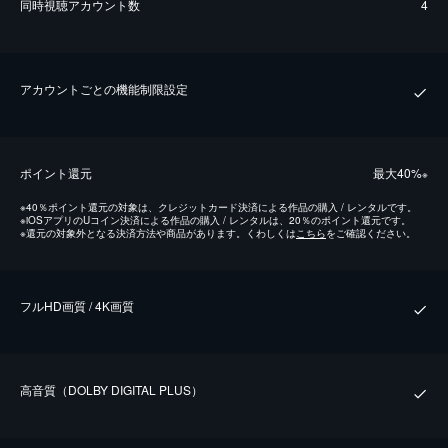
同時視聴アカウント数
4
アカウントごとの機能制限設定
ポイント還元
最⼤40%
※
※
40％ポイント還元の対象は、クレジットカード決済による作品の購入 / レンタルです。
※
iOSアプリのUコイン決済による作品の購入 / レンタルは、20％のポイント還元です。
※
還元の対象外となる決済方法や商品があります。くわしくは
こちら
をご確認ください。
フルHD画質 / 4K画質
⾼⾳質（DOLBY DIGITAL PLUS）