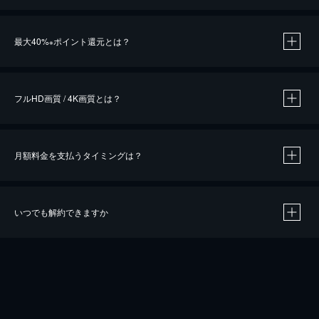
※
最大40%
ポイント還元とは？
※
※
作品によって必要なポイントが異なります。
フルHD画質 / 4K画質とは？
月額料金を支払うタイミングは？
※
40％ポイント還元の対象は、クレジットカード決済による作品の購入 / レンタルです。
※
iOSアプリのUコイン決済による作品の購入 / レンタルは、20％のポイント還元です。
※
還元の対象外となる決済方法や商品があります。くわしくは
こちら
をご確認ください。
いつでも解約できますか
こちら