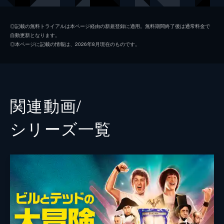
ケリー
クリステン・シャール
◎記載の無料トライアルは本ページ経由の新規登録に適用。無料期間終了後は通常料金で
自動更新となります。
ティア・プレストン
サマラ・ウィーヴィング
◎本ページに記載の情報は、2026年8月現在のものです。
ビリー・ローガン
ブリジェット・ランディ＝ペイン
アンソニー・キャリガン
エリン・ヘイズ
関連動画/
ジェイマ・メイズ
シリーズ⼀覧
ホーランド・テイラー
キッド・カディ
死神
ウィリアム・サドラー
テイラー・ウッド医師
ジリアン・ベル
監督
ディーン・パリソット