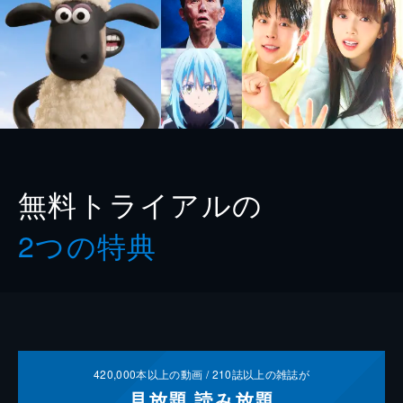
無料トライアルの
2つの特典
420,000
本以上の動画 /
210
誌以上の雑誌が
見放題
読み放題