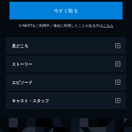
今すぐ観る
U-NEXTをご利用中／過去に利用したことがある方は
こちら
見どころ
ストーリー
エピソード
ビルとテッドの時空旅行 音楽で世界を救
キャスト・スタッフ
え！
92分
出演
テッド・“セオドア”・ローガン
キアヌ・リーヴス
ビル・S・プレストン
アレックス・ウィンター