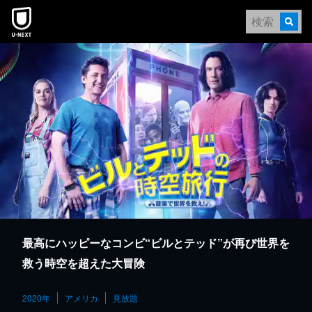
本文へスキップ
最高にハッピーなコンビ“ビルとテッド”が再び世界を
救う時空を超えた大冒険
2020年
アメリカ
見放題