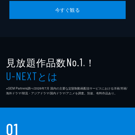
今すぐ観る
見放題作品数
！
No.1
※
とは
U-NEXT
※GEM Partners調べ/2026年7⽉ 国内の主要な定額制動画配信サービスにおける洋画/邦画/
海外ドラマ/韓流・アジアドラマ/国内ドラマ/アニメを調査。別途、有料作品あり。
01