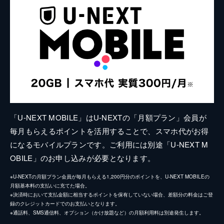
「U-NEXT MOBILE」はU-NEXTの「月額プラン」会員が
毎月もらえるポイントを活用することで、スマホ代がお得
になるモバイルプランです。ご利用には別途「U-NEXT M
OBILE」のお申し込みが必要となります。
※U-NEXTの月額プラン会員が毎月もらえる1,200円分のポイントを、U-NEXT MOBILEの
月額基本料の支払いに充てた場合。
※決済時において支払金額に相当するポイントを保有していない場合、差額分の料金はご登
録のクレジットカードでのお支払いとなります。
※通話料、SMS通信料、オプション（かけ放題など）の月額利用料は別途発生します。