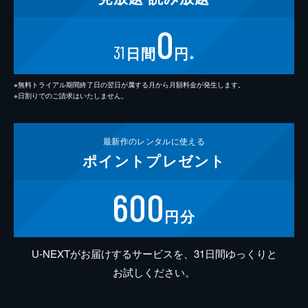
0
31
日間
円
※
※無料トライアル期間終了日の翌日が属する月から月額料金が発生します。
※日割りでのご請求はいたしません。
最新作の
レンタルに使える
ポイント
プレゼント
600
円分
U-NEXTがお届けするサービスを、31日間ゆっくりと
お試しください。