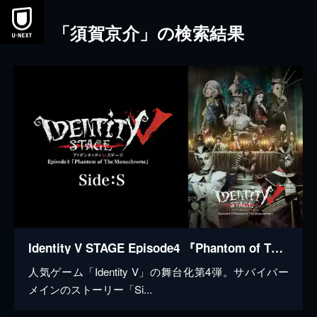
本文へスキップ
「須賀京介」の検索結果
Identity V STAGE Episode4 『Phantom of The Monochrome』 Side:S
人気ゲーム「Identity V」の舞台化第4弾。サバイバー
メインのストーリー「Si...