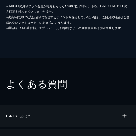
※U-NEXTの月額プラン会員が毎月もらえる1,200円分のポイントを、U-NEXT MOBILEの
月額基本料の支払いに充てた場合。
※決済時において支払金額に相当するポイントを保有していない場合、差額分の料金はご登
録のクレジットカードでのお支払いとなります。
※通話料、SMS通信料、オプション（かけ放題など）の月額利用料は別途発生します。
よくある質問
U-NEXTとは？