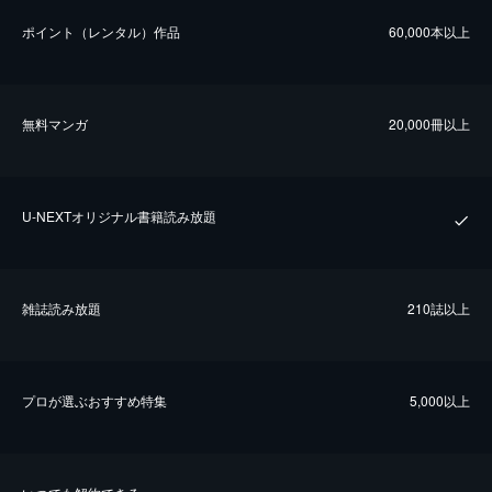
ポイント（レンタル）作品
60,000本以上
無料マンガ
20,000冊以上
U-NEXTオリジナル書籍読み放題
雑誌読み放題
210誌以上
プロが選ぶおすすめ特集
5,000以上