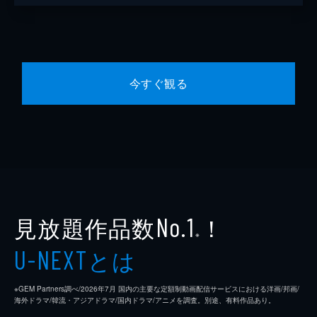
今すぐ観る
見放題作品数
！
No.1
※
とは
U-NEXT
※GEM Partners調べ/2026年7⽉ 国内の主要な定額制動画配信サービスにおける洋画/邦画/
海外ドラマ/韓流・アジアドラマ/国内ドラマ/アニメを調査。別途、有料作品あり。