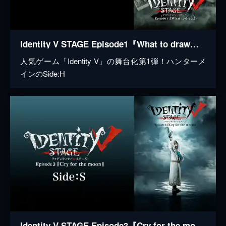
Identity V STAGE Episode1『What to draw』Side:H
人気ゲーム「Identity V」の舞台化第1弾！ハンターメ
インのSide:H
Identity V STAGE Episode3『Cry for the moon』Side:S