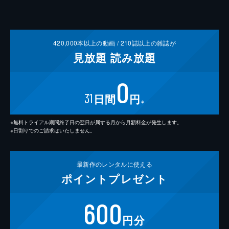
420,000
本以上の動画 /
210
誌以上の雑誌が
見放題
読み放題
0
31
日間
円
※
※無料トライアル期間終了日の翌日が属する月から月額料金が発生します。
※日割りでのご請求はいたしません。
最新作の
レンタルに使える
ポイント
プレゼント
600
円分