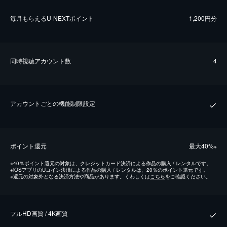
毎⽉もらえるU-NEXTポイント
1,200円分
同時視聴アカウント数
4
アカウントごとの機能制限設定
ポイント還元
最⼤40%
※
※
40％ポイント還元の対象は、クレジットカード決済による作品の購入 / レンタルです。
※
iOSアプリのUコイン決済による作品の購入 / レンタルは、20％のポイント還元です。
※
還元の対象外となる決済方法や商品があります。くわしくは
こちら
をご確認ください。
フルHD画質 / 4K画質