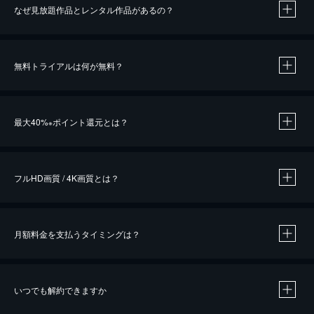
なぜ見放題作品とレンタル作品があるの？
無料トライアルは何が無料？
※
最大40%
ポイント還元とは？
※
※
作品によって必要なポイントが異なります。
フルHD画質 / 4K画質とは？
月額料金を支払うタイミングは？
※
40％ポイント還元の対象は、クレジットカード決済による作品の購入 / レンタルです。
※
iOSアプリのUコイン決済による作品の購入 / レンタルは、20％のポイント還元です。
※
還元の対象外となる決済方法や商品があります。くわしくは
こちら
をご確認ください。
いつでも解約できますか