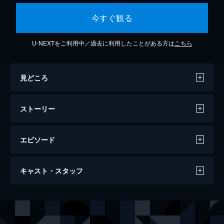
今すぐ観る
U-NEXTをご利用中／過去に利用したことがある方は
こちら
見どころ
ストーリー
エピソード
Identity V STAGE Episode4 『Phantom
キャスト・スタッフ
of The Monochrome』 Side:S
138分
出演
「囚人」(ルカ・バルサ―)
穴沢裕介
庭師(エマ・ウッズ)
内田彩澄