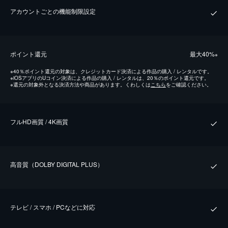
アカウントごとの機能制限設定
ポイント還元
最⼤40%
※
※
40％ポイント還元の対象は、クレジットカード決済による作品の購入 / レンタルです。
※
iOSアプリのUコイン決済による作品の購入 / レンタルは、20％のポイント還元です。
※
還元の対象外となる決済方法や商品があります。くわしくは
こちら
をご確認ください。
フルHD画質 / 4K画質
⾼⾳質（DOLBY DIGITAL PLUS）
テレビ / スマホ / PCなどに対応