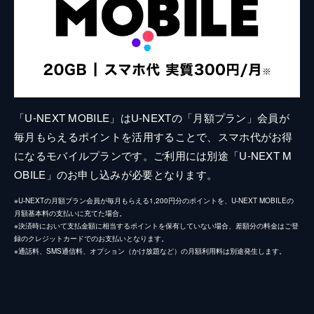
「U-NEXT MOBILE」はU-NEXTの「月額プラン」会員が
毎月もらえるポイントを活用することで、スマホ代がお得
になるモバイルプランです。ご利用には別途「U-NEXT M
OBILE」のお申し込みが必要となります。
※U-NEXTの月額プラン会員が毎月もらえる1,200円分のポイントを、U-NEXT MOBILEの
月額基本料の支払いに充てた場合。
※決済時において支払金額に相当するポイントを保有していない場合、差額分の料金はご登
録のクレジットカードでのお支払いとなります。
※通話料、SMS通信料、オプション（かけ放題など）の月額利用料は別途発生します。