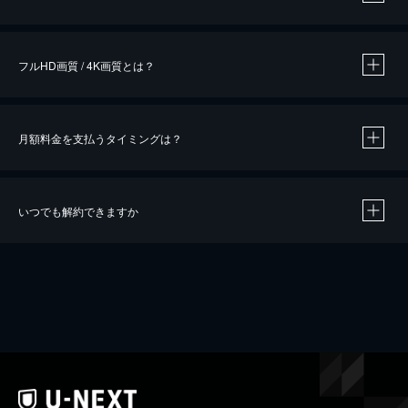
※
作品によって必要なポイントが異なります。
フルHD画質 / 4K画質とは？
月額料金を支払うタイミングは？
※
40％ポイント還元の対象は、クレジットカード決済による作品の購入 / レンタルです。
※
iOSアプリのUコイン決済による作品の購入 / レンタルは、20％のポイント還元です。
※
還元の対象外となる決済方法や商品があります。くわしくは
こちら
をご確認ください。
いつでも解約できますか
こちら