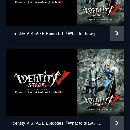
リッパ―(ジャック)
成松慶彦
芸者(美智子)
中野あいみ
写真家(ジョゼフ)
五十嵐啓輔
Identity V STAGE Episode1『What to draw』Side:S
泣き虫(ロビー)
渡部大稀
彫刻師(ガラテア)
八木ましろ
立花涼
二平壮悟
中澤隆範
脚本
赤星ユウ
プロデューサー
總崎智章
松﨑聡
Identity V STAGE Episode1『What to draw』Side:H
幸音