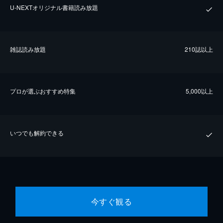
U-NEXTオリジナル書籍読み放題
雑誌読み放題
210誌以上
プロが選ぶおすすめ特集
5,000以上
いつでも解約できる
今すぐ観る