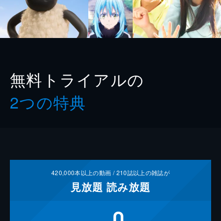
無料トライアルの
2つの特典
420,000
本以上の動画 /
210
誌以上の雑誌が
見放題
読み放題
0