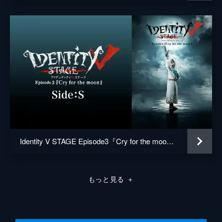
江口和実子
原作
NetEase Games
演出
三貝豪
美術
佐藤朋有子
制作
大倉和馬
Identity V STAGE Episode3『Cry for the moon』Side:S
もっと見る
＋