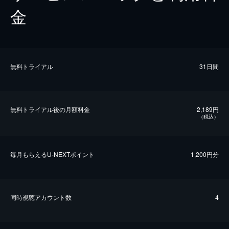
金
無料トライアル
31日間
無料トライアル後の⽉額料金
2,189円
（税込）
毎⽉もらえるU-NEXTポイント
1,200円分
同時視聴アカウント数
4