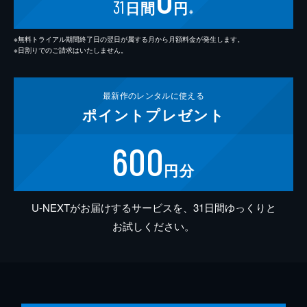
31
日間
円
※
※無料トライアル期間終了日の翌日が属する月から月額料金が発生します。
※日割りでのご請求はいたしません。
最新作の
レンタルに使える
ポイント
プレゼント
600
円分
U-NEXTがお届けするサービスを、31日間ゆっくりと
お試しください。