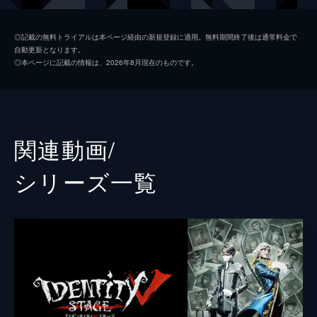
機械技師(トレイシー・レズニック)
坪井未来
◎記載の無料トライアルは本ページ経由の新規登録に適用。無料期間終了後は通常料金で
自動更新となります。
祭司(フィオナ・ジルマン)
佐倉花怜
◎本ページに記載の情報は、2026年8月現在のものです。
傭兵(ナワーブ・サベダー)
松藤拓也
占い師(イライ・クラーク)
千葉瑞己
納棺師(イソップ・カール)
平井雄基
関連動画/
探鉱者(ノートン・キャンベル)
須賀京介
シリーズ⼀覧
ポストマン(ビクター・グランツ)
鈴木遥太
墓守(アンドルー・クレス)
正木航平
画家(エドガー・ワルデン)
宮城紘大
白無常(謝必安)
國島直希
黒無常(范無咎)
縣豪紀