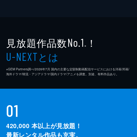
見放題作品数
！
No.1
※
とは
U-NEXT
※GEM Partners調べ/2026年7⽉ 国内の主要な定額制動画配信サービスにおける洋画/邦画/
海外ドラマ/韓流・アジアドラマ/国内ドラマ/アニメを調査。別途、有料作品あり。
01
420,000
本以上が見放題！
最新レンタル作品も充実。