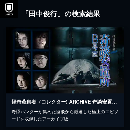
本文へスキップ
「田中俊行」の検索結果
怪奇蒐集者（コレクター) ARCHIVE 奇談安置所B号室
奇譚ハンターが集めた怪談から厳選した極上のエピソ
ードを収録したアーカイブ版