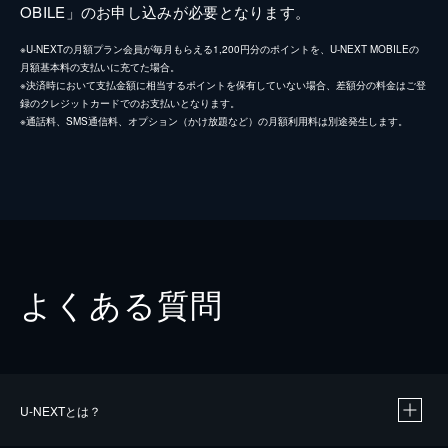
OBILE」のお申し込みが必要となります。
※U-NEXTの月額プラン会員が毎月もらえる1,200円分のポイントを、U-NEXT MOBILEの
月額基本料の支払いに充てた場合。
※決済時において支払金額に相当するポイントを保有していない場合、差額分の料金はご登
録のクレジットカードでのお支払いとなります。
※通話料、SMS通信料、オプション（かけ放題など）の月額利用料は別途発生します。
よくある質問
U-NEXTとは？