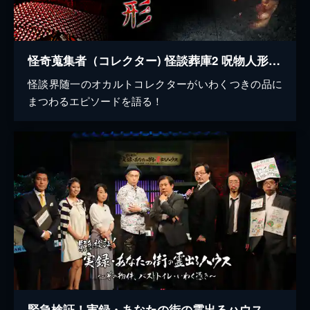
怪奇蒐集者（コレクター) 怪談葬庫2 呪物人形 田中俊行
怪談界随一のオカルトコレクターがいわくつきの品に
まつわるエピソードを語る！
緊急検証！実録・あなたの街の霊出るハウス～その物件、バス・トイレ・いわく憑き～ディレクターズカット版