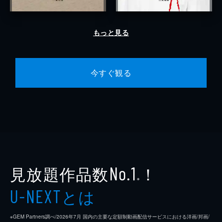
もっと見る
今すぐ観る
見放題作品数
！
No.1
※
とは
U-NEXT
※GEM Partners調べ/2026年7⽉ 国内の主要な定額制動画配信サービスにおける洋画/邦画/