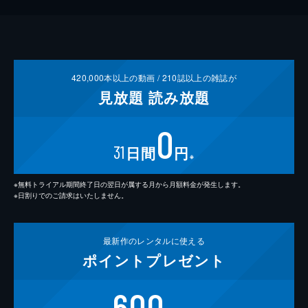
420,000
本以上の動画 /
210
誌以上の雑誌が
見放題
読み放題
0
31
日間
円
※
※無料トライアル期間終了日の翌日が属する月から月額料金が発生します。
※日割りでのご請求はいたしません。
最新作の
レンタルに使える
ポイント
プレゼント
600