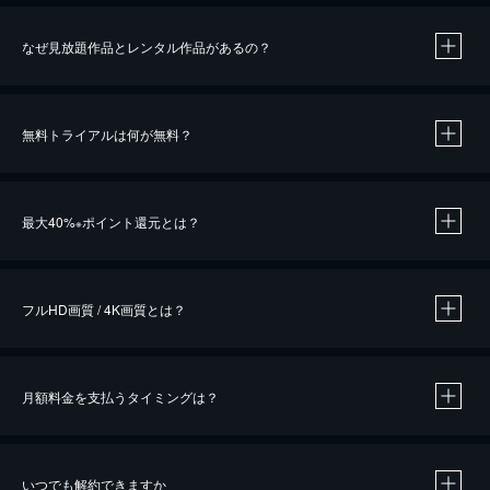
なぜ見放題作品とレンタル作品があるの？
無料トライアルは何が無料？
※
最大40%
ポイント還元とは？
※
※
作品によって必要なポイントが異なります。
フルHD画質 / 4K画質とは？
月額料金を支払うタイミングは？
※
40％ポイント還元の対象は、クレジットカード決済による作品の購入 / レンタルです。
※
iOSアプリのUコイン決済による作品の購入 / レンタルは、20％のポイント還元です。
※
還元の対象外となる決済方法や商品があります。くわしくは
こちら
をご確認ください。
いつでも解約できますか