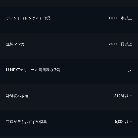
ポイント（レンタル）作品
60,000本以上
無料マンガ
20,000冊以上
U-NEXTオリジナル書籍読み放題
雑誌読み放題
210誌以上
プロが選ぶおすすめ特集
5,000以上