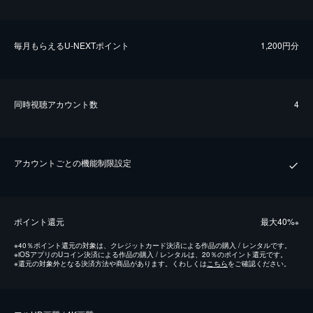
毎⽉もらえるU-NEXTポイント
1,200円分
同時視聴アカウント数
4
アカウントごとの機能制限設定
ポイント還元
最⼤40%
※
※
40％ポイント還元の対象は、クレジットカード決済による作品の購入 / レンタルです。
※
iOSアプリのUコイン決済による作品の購入 / レンタルは、20％のポイント還元です。
※
還元の対象外となる決済方法や商品があります。くわしくは
こちら
をご確認ください。