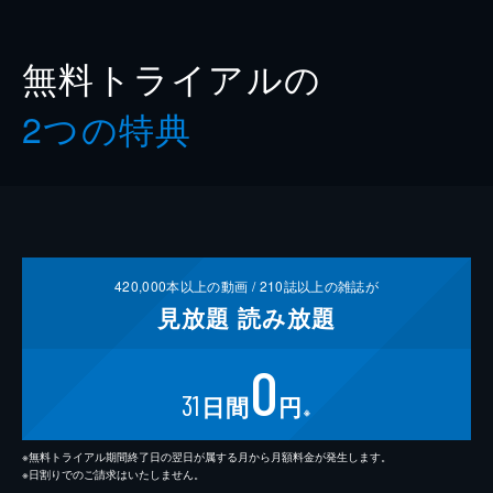
無料トライアルの
2つの特典
420,000
本以上の動画 /
210
誌以上の雑誌が
見放題
読み放題
0
31
日間
円
※
※無料トライアル期間終了日の翌日が属する月から月額料金が発生します。
※日割りでのご請求はいたしません。