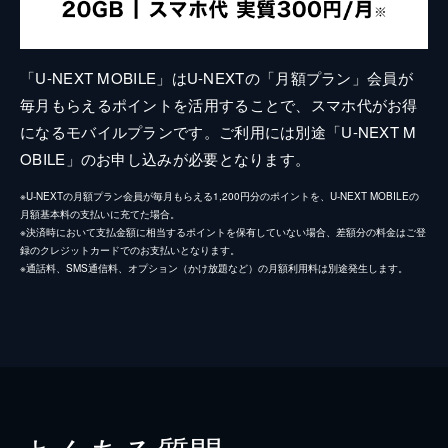
「U-NEXT MOBILE」はU-NEXTの「月額プラン」会員が
毎月もらえるポイントを活用することで、スマホ代がお得
になるモバイルプランです。ご利用には別途「U-NEXT M
OBILE」のお申し込みが必要となります。
※U-NEXTの月額プラン会員が毎月もらえる1,200円分のポイントを、U-NEXT MOBILEの
月額基本料の支払いに充てた場合。
※決済時において支払金額に相当するポイントを保有していない場合、差額分の料金はご登
録のクレジットカードでのお支払いとなります。
※通話料、SMS通信料、オプション（かけ放題など）の月額利用料は別途発生します。