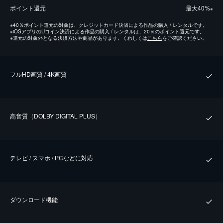
ポイント還元
最⼤40%
※
※
40％ポイント還元の対象は、クレジットカード決済による作品の購入 / レンタルです。
※
iOSアプリのUコイン決済による作品の購入 / レンタルは、20％のポイント還元です。
※
還元の対象外となる決済方法や商品があります。くわしくは
こちら
をご確認ください。
フルHD画質 / 4K画質
⾼⾳質（DOLBY DIGITAL PLUS）
テレビ / スマホ / PCなどに対応
ダウンロード機能