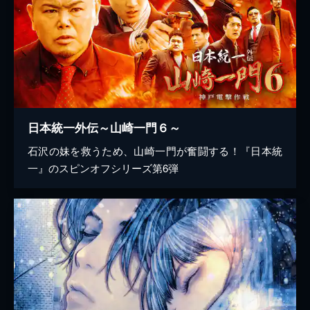
日本統一外伝～山崎一門６～
石沢の妹を救うため、山崎一門が奮闘する！『日本統
一』のスピンオフシリーズ第6弾