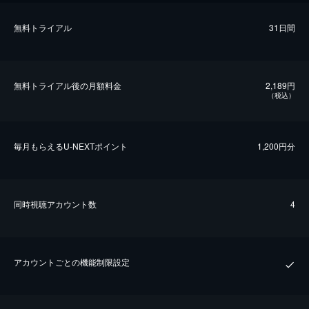
無料トライアル
31日間
無料トライアル後の⽉額料金
2,189円
（税込）
毎⽉もらえるU-NEXTポイント
1,200円分
同時視聴アカウント数
4
アカウントごとの機能制限設定