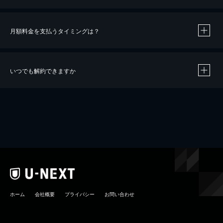
月額料金を支払うタイミングは？
※
40％ポイント還元の対象は、クレジットカード決済による作品の購入 / レンタルです。
※
iOSアプリのUコイン決済による作品の購入 / レンタルは、20％のポイント還元です。
※
還元の対象外となる決済方法や商品があります。くわしくは
こちら
をご確認ください。
いつでも解約できますか
こちら
ホーム
会社概要
プライバシー
お問い合わせ