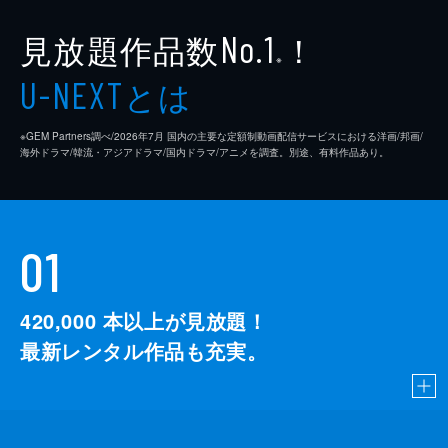
見放題作品数
！
No.1
※
とは
U-NEXT
※GEM Partners調べ/2026年7⽉ 国内の主要な定額制動画配信サービスにおける洋画/邦画/
海外ドラマ/韓流・アジアドラマ/国内ドラマ/アニメを調査。別途、有料作品あり。
01
420,000
本以上が見放題！
最新レンタル作品も充実。