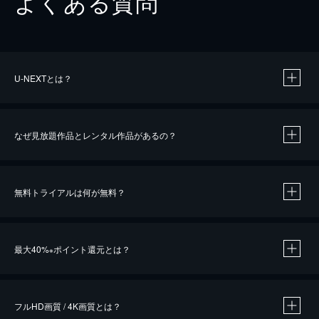
よくある質問
U-NEXTとは？
なぜ見放題作品とレンタル作品があるの？
無料トライアルは何が無料？
※
最大40%
ポイント還元とは？
※
※
作品によって必要なポイントが異なります。
フルHD画質 / 4K画質とは？