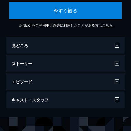
今すぐ観る
U-NEXTをご利用中／過去に利用したことがある方は
こちら
見どころ
ストーリー
エピソード
第1話
キャスト・スタッフ
些細な違和感やミスを察知し、犯人が仕掛け
たトリックを解き明かして事件を未然に解決
する“早過ぎる探偵”千曲川光。彼は、父親の
出演
千曲川光
滝藤賢一
遺産を相続することになった美女・十川一華
十川一華
広瀬アリス