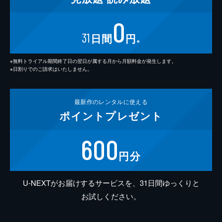
0
31
日間
円
※
※無料トライアル期間終了日の翌日が属する月から月額料金が発生します。
※日割りでのご請求はいたしません。
最新作の
レンタルに使える
ポイント
プレゼント
600
円分
U-NEXTがお届けするサービスを、31日間ゆっくりと
お試しください。