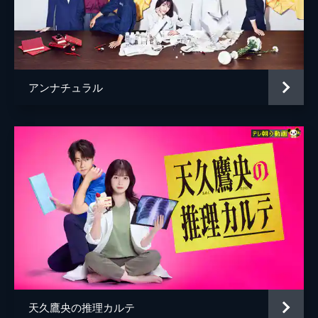
第10話
橋田は一華をかばい、壬流古に刺されてしま
う。激怒した一華は、朱鳥に「ここで殺しな
さいよ！」と宣戦布告。ついに大陀羅一族の
二大巨頭・朱鳥と亜謄蛇が自ら動きだし、一
アンナチュラル
華を仕留めにかかる。
42分
天久鷹央の推理カルテ