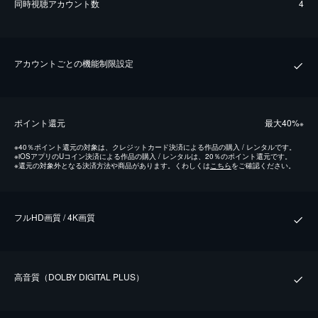
同時視聴アカウント数
4
アカウントごとの機能制限設定
ポイント還元
最⼤40%
※
※
40％ポイント還元の対象は、クレジットカード決済による作品の購入 / レンタルです。
※
iOSアプリのUコイン決済による作品の購入 / レンタルは、20％のポイント還元です。
※
還元の対象外となる決済方法や商品があります。くわしくは
こちら
をご確認ください。
フルHD画質 / 4K画質
⾼⾳質（DOLBY DIGITAL PLUS）