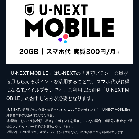
「U-NEXT MOBILE」はU-NEXTの「月額プラン」会員が
毎月もらえるポイントを活用することで、スマホ代がお得
になるモバイルプランです。ご利用には別途「U-NEXT M
OBILE」のお申し込みが必要となります。
※U-NEXTの月額プラン会員が毎月もらえる1,200円分のポイントを、U-NEXT MOBILEの
月額基本料の支払いに充てた場合。
※決済時において支払金額に相当するポイントを保有していない場合、差額分の料金はご登
録のクレジットカードでのお支払いとなります。
※通話料、SMS通信料、オプション（かけ放題など）の月額利用料は別途発生します。