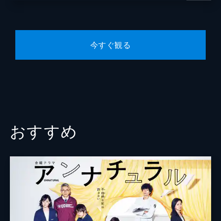
朱鳥の刺客となり、一華の命を狙った城之内
は屋上から転落し、意識不明の状態に。千曲
川のことが許せない一華は解雇を告げるが、
橋田が許してくれない。そんななか、千曲川
今すぐ観る
の知られざる過去が明らかになり…。
42分
第8話
城之内が病院から姿を消し、城之内の妹・早
苗も何者かに襲われた。橋田の腕についた引
っかき傷から、早苗を襲ったのは橋田ではな
いかと疑いを抱いた一華は、母・純華と橋田
おすすめ
の関係を探り始める。
42分
第9話
両親の死の真相を知り、大陀羅一族と直接戦
う決意をした一華。一方、朱鳥と亜謄蛇らも
手を組み、一族総出で一華を仕留めにかかる
ことに。瑛の百箇日の法要に、朱鳥は一族が
代々受け継ぐ別荘に一華たちを呼び込む。
42分