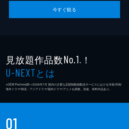
今すぐ観る
見放題作品数
！
No.1
※
とは
U-NEXT
※GEM Partners調べ/2026年7⽉ 国内の主要な定額制動画配信サービスにおける洋画/邦画/
海外ドラマ/韓流・アジアドラマ/国内ドラマ/アニメを調査。別途、有料作品あり。
01