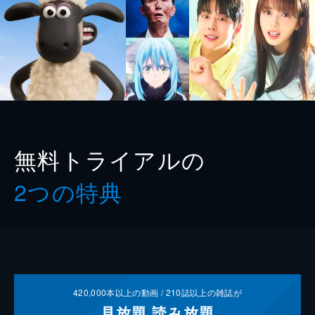
無料トライアルの
2つの特典
420,000
本以上の動画 /
210
誌以上の雑誌が
見放題
読み放題