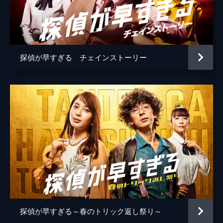
監督
湯浅弘章
るべき完全犯罪のトリックとは――！？探偵
と天才、どちらが上回るのか…
瑠東東一郎
43分
本田隆一
第5話
遊園地を舞台に、貴人との戦いに勝った千曲
探偵が早すぎる チェインストーリー
脚本
宇田学
川。しかし、貴人はトリック返しの最中に姿
を消してしまう。そんななか、一華の命を狙
藤平久子
うべく朱鳥の息子・壬流古が声を掛けたの
は、何と幼い兄弟だった。
原作
井上真偽
42分
音楽
イケガミキヨシ
第6話
一華が城之内と夏祭りを楽しんでいた間に
も、千曲川は大陀羅一族が仕掛けた暗殺計画
を未然に阻止していた。だが、千曲川が壬流
古に重傷を負わせたことで、朱鳥は大激怒。
千曲川を先に始末するよう麻百合に命令す
る。
43分
探偵が早すぎる～春のトリック返し祭り～
第7話