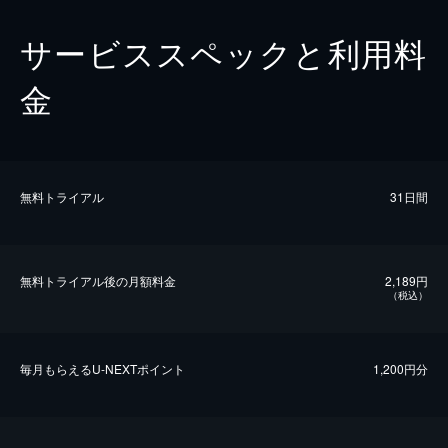
サービススペックと利用料
金
無料トライアル
31日間
無料トライアル後の⽉額料金
2,189円
（税込）
毎⽉もらえるU-NEXTポイント
1,200円分