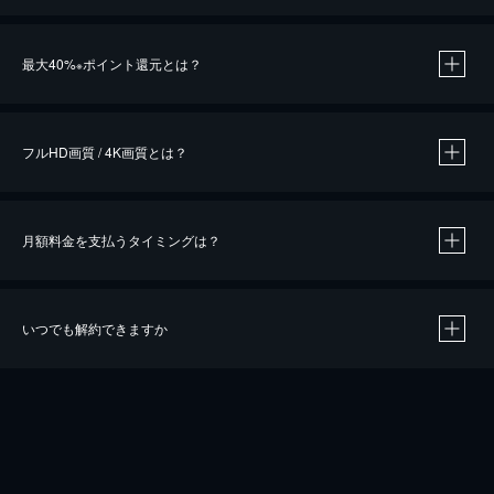
※
最大40%
ポイント還元とは？
※
※
作品によって必要なポイントが異なります。
フルHD画質 / 4K画質とは？
月額料金を支払うタイミングは？
※
40％ポイント還元の対象は、クレジットカード決済による作品の購入 / レンタルです。
※
iOSアプリのUコイン決済による作品の購入 / レンタルは、20％のポイント還元です。
※
還元の対象外となる決済方法や商品があります。くわしくは
こちら
をご確認ください。
いつでも解約できますか
こちら