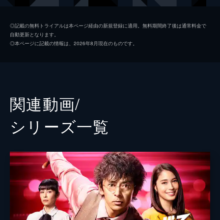
の命を守るという依頼を引き受けるが…。
43分
大陀羅朱鳥
片平なぎさ
第2話
◎記載の無料トライアルは本ページ経由の新規登録に適用。無料期間終了後は通常料金で
自動更新となります。
事件を未然に解決した千曲川は一華の命を救
城之内翼
佐藤寛太
◎本ページに記載の情報は、2026年8月現在のものです。
うが、彼女の態度は一変。探偵のことを「私
山崎未夏
南乃彩希
を殺そうとした奴」と疑い、遺産5兆円の相
続までも拒否してしまう。千曲川は自身の報
大陀羅麻百合
結城モエ
酬のために相続させようと説得するが…。
43分
十川純華
新山千春
関連動画/
第3話
大陀羅壬流古
桐山漣
巧妙な暗殺を未然に防ぎ、またしても一華を
シリーズ⼀覧
守り抜いた千曲川。そして、一華は5兆円の
阿部律音
水島麻理奈
遺産を相続し、大陀羅一族と戦うことを決断
する。千曲川は一華を守りきり、バーのツケ
高橋努
を払うために本気で動きだす。
大陀羅亜謄蛇
神保悟志
43分
第4話
橋田政子
水野美紀
一華の命を狙う次なる刺客は、大陀羅一族の
中でも随一の天才・貴人。一族に対して嫌悪
ナレーション
半田裕典
感を抱くはみ出し者の天才が、考え出した恐