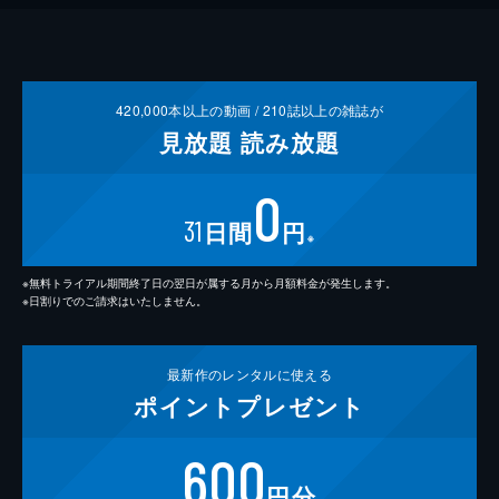
420,000
本以上の動画 /
210
誌以上の雑誌が
見放題
読み放題
0
31
日間
円
※
※無料トライアル期間終了日の翌日が属する月から月額料金が発生します。
※日割りでのご請求はいたしません。
最新作の
レンタルに使える
ポイント
プレゼント
600
円分