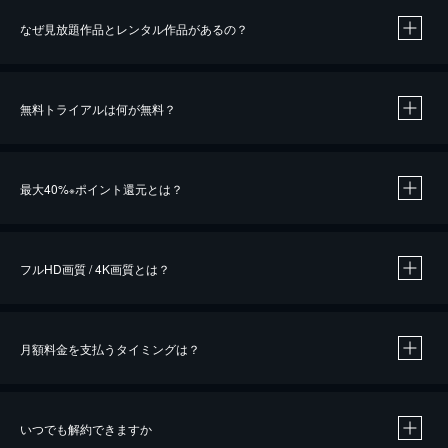
なぜ見放題作品とレンタル作品があるの？
無料トライアルは何が無料？
※
最大40%
ポイント還元とは？
※
※
作品によって必要なポイントが異なります。
フルHD画質 / 4K画質とは？
月額料金を支払うタイミングは？
※
40％ポイント還元の対象は、クレジットカード決済による作品の購入 / レンタルです。
※
iOSアプリのUコイン決済による作品の購入 / レンタルは、20％のポイント還元です。
※
還元の対象外となる決済方法や商品があります。くわしくは
こちら
をご確認ください。
いつでも解約できますか