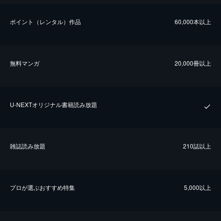
ポイント（レンタル）作品
60,000本以上
無料マンガ
20,000冊以上
U-NEXTオリジナル書籍読み放題
雑誌読み放題
210誌以上
プロが選ぶおすすめ特集
5,000以上