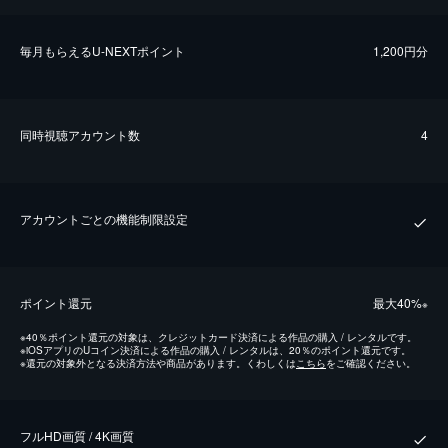
毎⽉もらえるU-NEXTポイント
1,200円分
同時視聴アカウント数
4
アカウントごとの機能制限設定
ポイント還元
最⼤40%
※
※
40％ポイント還元の対象は、クレジットカード決済による作品の購入 / レンタルです。
※
iOSアプリのUコイン決済による作品の購入 / レンタルは、20％のポイント還元です。
※
還元の対象外となる決済方法や商品があります。くわしくは
こちら
をご確認ください。
フルHD画質 / 4K画質