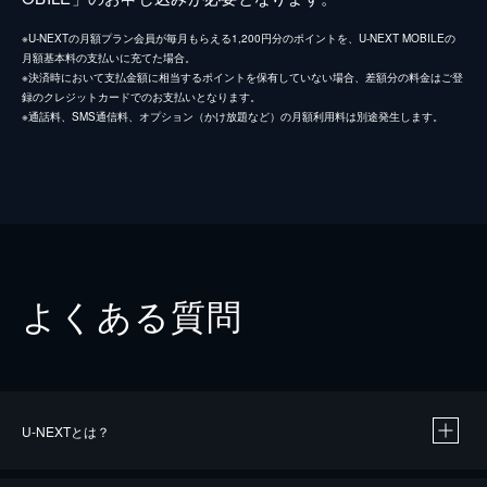
※U-NEXTの月額プラン会員が毎月もらえる1,200円分のポイントを、U-NEXT MOBILEの
月額基本料の支払いに充てた場合。
※決済時において支払金額に相当するポイントを保有していない場合、差額分の料金はご登
録のクレジットカードでのお支払いとなります。
※通話料、SMS通信料、オプション（かけ放題など）の月額利用料は別途発生します。
よくある質問
U-NEXTとは？