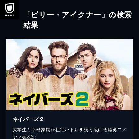
本文へスキップ
「ビリー・アイクナー」の検索
結果
ネイバーズ２
大学生と幸せ家族が壮絶バトルを繰り広げる爆笑コメ
ディ第2弾！