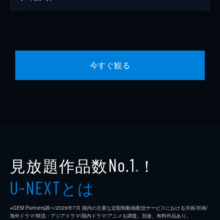
今すぐ観る
見放題作品数
！
No.1
※
とは
U-NEXT
※GEM Partners調べ/2026年7⽉ 国内の主要な定額制動画配信サービスにおける洋画/邦画/
海外ドラマ/韓流・アジアドラマ/国内ドラマ/アニメを調査。別途、有料作品あり。