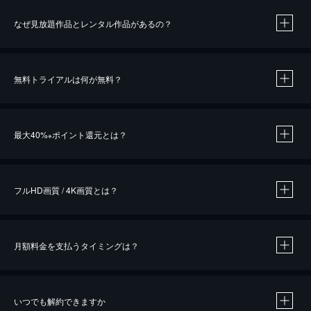
なぜ見放題作品とレンタル作品があるの？
無料トライアルは何が無料？
※
最大40%
ポイント還元とは？
※
※
作品によって必要なポイントが異なります。
フルHD画質 / 4K画質とは？
月額料金を支払うタイミングは？
※
40％ポイント還元の対象は、クレジットカード決済による作品の購入 / レンタルです。
※
iOSアプリのUコイン決済による作品の購入 / レンタルは、20％のポイント還元です。
※
還元の対象外となる決済方法や商品があります。くわしくは
こちら
をご確認ください。
いつでも解約できますか