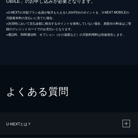
OBILE」のお申し込みが必要となります。
※U-NEXTの月額プラン会員が毎月もらえる1,200円分のポイントを、U-NEXT MOBILEの
月額基本料の支払いに充てた場合。
※決済時において支払金額に相当するポイントを保有していない場合、差額分の料金はご登
録のクレジットカードでのお支払いとなります。
※通話料、SMS通信料、オプション（かけ放題など）の月額利用料は別途発生します。
よくある質問
U-NEXTとは？