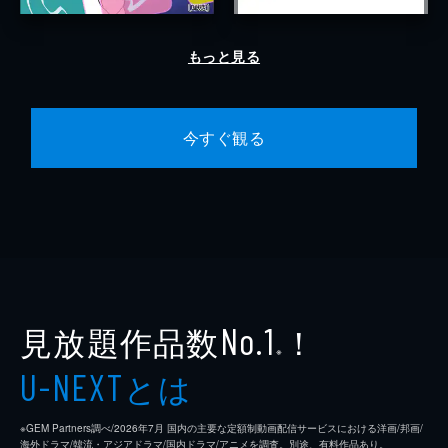
もっと見る
今すぐ観る
見放題作品数
！
No.1
※
とは
U-NEXT
※GEM Partners調べ/2026年7⽉ 国内の主要な定額制動画配信サービスにおける洋画/邦画/
海外ドラマ/韓流・アジアドラマ/国内ドラマ/アニメを調査。別途、有料作品あり。