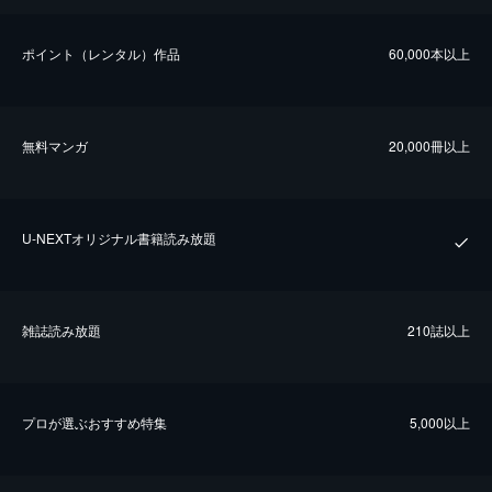
ポイント（レンタル）作品
60,000本以上
無料マンガ
20,000冊以上
U-NEXTオリジナル書籍読み放題
雑誌読み放題
210誌以上
プロが選ぶおすすめ特集
5,000以上