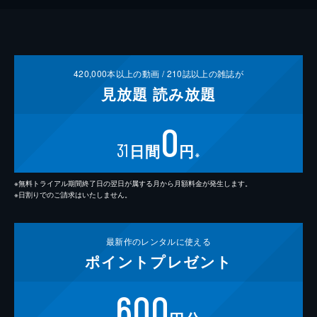
420,000
本以上の動画 /
210
誌以上の雑誌が
見放題
読み放題
0
31
日間
円
※
※無料トライアル期間終了日の翌日が属する月から月額料金が発生します。
※日割りでのご請求はいたしません。
最新作の
レンタルに使える
ポイント
プレゼント
600