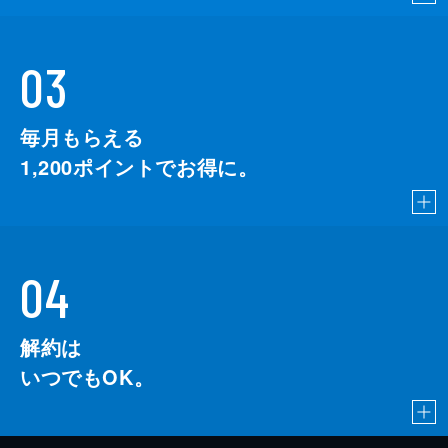
03
毎月もらえる
1,200
ポイントでお得に。
04
解約は
いつでもOK。