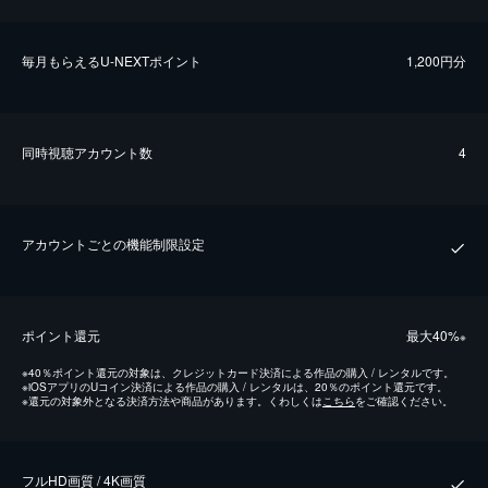
毎⽉もらえるU-NEXTポイント
1,200円分
同時視聴アカウント数
4
アカウントごとの機能制限設定
ポイント還元
最⼤40%
※
※
40％ポイント還元の対象は、クレジットカード決済による作品の購入 / レンタルです。
※
iOSアプリのUコイン決済による作品の購入 / レンタルは、20％のポイント還元です。
※
還元の対象外となる決済方法や商品があります。くわしくは
こちら
をご確認ください。
フルHD画質 / 4K画質