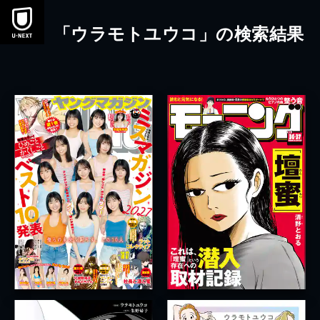
本文へスキップ
「ウラモトユウコ」の検索結果