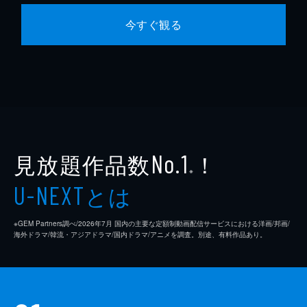
今すぐ観る
見放題作品数
！
No.1
※
とは
U-NEXT
※GEM Partners調べ/2026年7⽉ 国内の主要な定額制動画配信サービスにおける洋画/邦画/
海外ドラマ/韓流・アジアドラマ/国内ドラマ/アニメを調査。別途、有料作品あり。