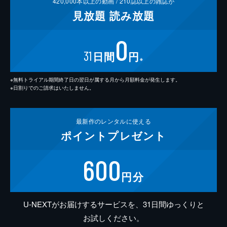
420,000
本以上の動画 /
210
誌以上の雑誌が
見放題
読み放題
0
31
日間
円
※
※無料トライアル期間終了日の翌日が属する月から月額料金が発生します。
※日割りでのご請求はいたしません。
最新作の
レンタルに使える
ポイント
プレゼント
600
円分
U-NEXTがお届けするサービスを、31日間ゆっくりと
お試しください。