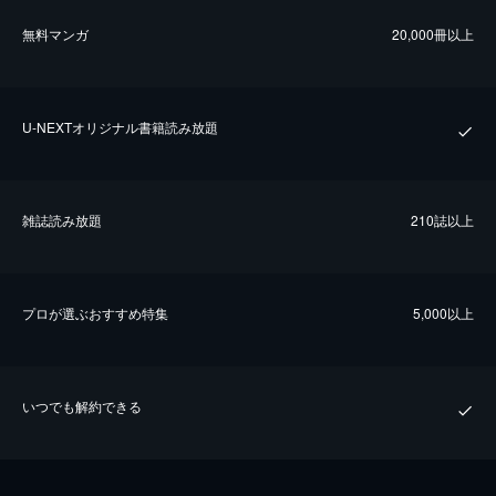
無料マンガ
20,000冊以上
U-NEXTオリジナル書籍読み放題
雑誌読み放題
210誌以上
プロが選ぶおすすめ特集
5,000以上
いつでも解約できる