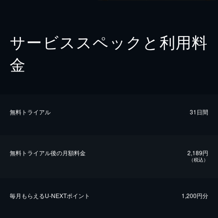
サービススペックと利用料
金
無料トライアル
31日間
無料トライアル後の⽉額料金
2,189円
（税込）
毎⽉もらえるU-NEXTポイント
1,200円分