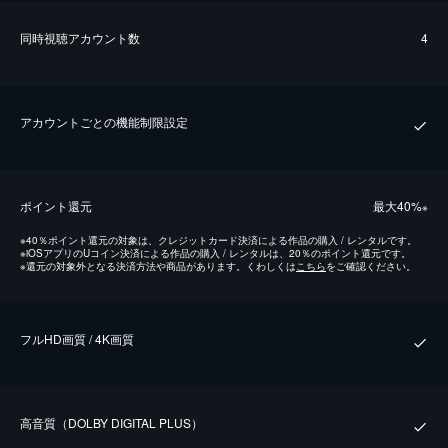
同時視聴アカウント数
4
アカウントごとの機能制限設定
ポイント還元
最⼤40%
※
※
40％ポイント還元の対象は、クレジットカード決済による作品の購入 / レンタルです。
※
iOSアプリのUコイン決済による作品の購入 / レンタルは、20％のポイント還元です。
※
還元の対象外となる決済方法や商品があります。くわしくは
こちら
をご確認ください。
フルHD画質 / 4K画質
⾼⾳質（DOLBY DIGITAL PLUS）