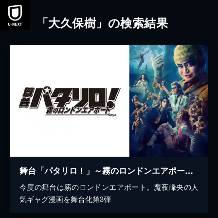
本文へスキップ
「大久保樹」の検索結果
舞台「パタリロ！」～霧のロンドンエアポート～
今度の舞台は霧のロンドンエアポート。魔夜峰央の人
気ギャグ漫画を舞台化第3弾