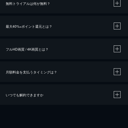
無料トライアルは何が無料？
※
最大40%
ポイント還元とは？
※
※
作品によって必要なポイントが異なります。
フルHD画質 / 4K画質とは？
月額料金を支払うタイミングは？
※
40％ポイント還元の対象は、クレジットカード決済による作品の購入 / レンタルです。
※
iOSアプリのUコイン決済による作品の購入 / レンタルは、20％のポイント還元です。
※
還元の対象外となる決済方法や商品があります。くわしくは
こちら
をご確認ください。
いつでも解約できますか