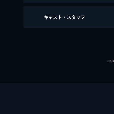
キャスト・スタッフ
舞台「パタリロ！」～霧のロンドン
110分
出演
◎記