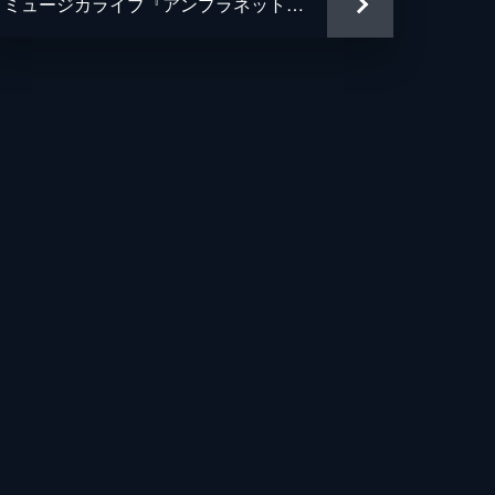
ミュージカライブ『アンプラネット―ボクの名は―』