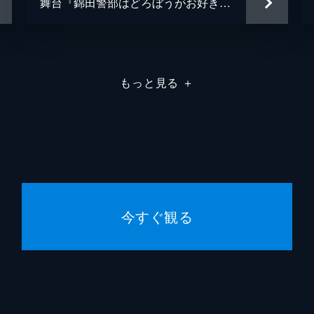
舞台『錦田警部はどろぼうがお好き』 ※怪盗ジャック（=アンリ巡査）役：廣野凌大 × 錦田警部（=死んだ目の錦田）役：藤田 玲
もっと見る
＋
今すぐ観る