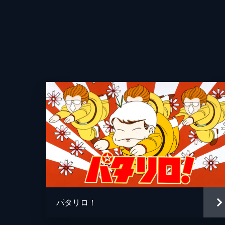
パタリロ！
脚本