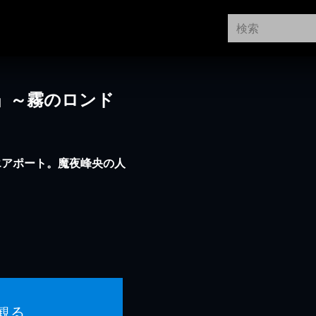
」～霧のロンド
エアポート。魔夜峰央の人
観る