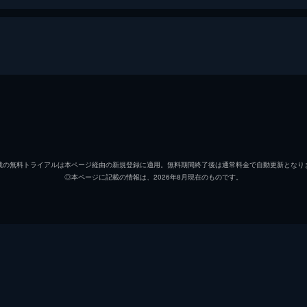
エアポート～
加藤諒
宇野結也
載の無料トライアルは本ページ経由の新規登録に適用。無料期間終了後は通常料金で自動更新となり
◎本ページに記載の情報は、2026年8月現在のものです。
後藤大
川上将大
原嶋元久
田口司