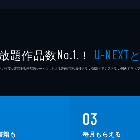
放題作品数
！
No.1
U-NEXT
※
26年7⽉ 国内の主要な定額制動画配信サービスにおける洋画/邦画/海外ドラマ/韓流・アジアドラマ/国内ドラ
03
書籍も
毎月もらえる