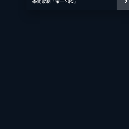
學蘭歌劇『帝一の國』