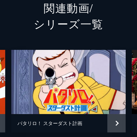
関連動画/
佐川大樹
シリーズ⼀覧
大久保樹
江本光輝
中田凌多
星豪毅
奥田夢叶
小沢道成
中村中
パタリロ！ スターダスト計画
池田テツヒロ