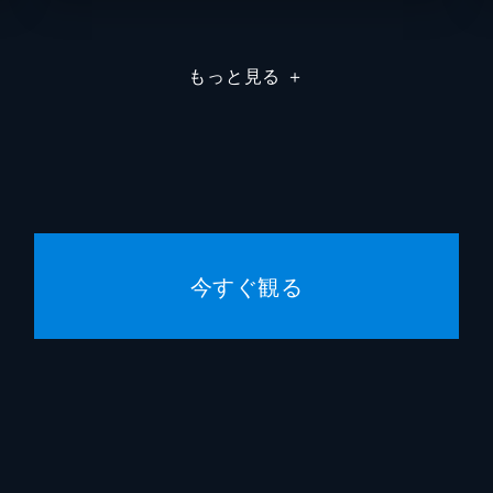
魔夜峰央
もっと見る
＋
小林顕作
今すぐ観る