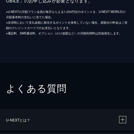
OBILE」のお申し込みが必要となります。
※U-NEXTの月額プラン会員が毎月もらえる1,200円分のポイントを、U-NEXT MOBILEの
月額基本料の支払いに充てた場合。
※決済時において支払金額に相当するポイントを保有していない場合、差額分の料金はご登
録のクレジットカードでのお支払いとなります。
※通話料、SMS通信料、オプション（かけ放題など）の月額利用料は別途発生します。
よくある質問
U-NEXTとは？