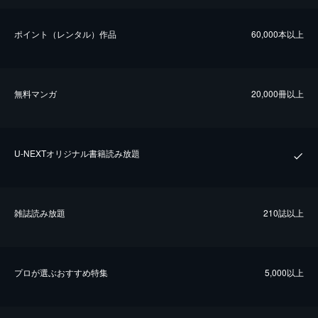
ポイント（レンタル）作品
60,000本以上
無料マンガ
20,000冊以上
U-NEXTオリジナル書籍読み放題
雑誌読み放題
210誌以上
プロが選ぶおすすめ特集
5,000以上