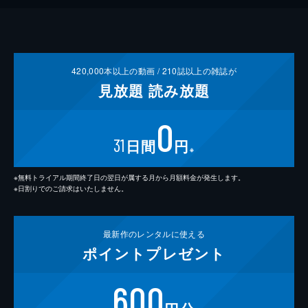
420,000
本以上の動画 /
210
誌以上の雑誌が
見放題
読み放題
0
31
日間
円
※
※無料トライアル期間終了日の翌日が属する月から月額料金が発生します。
※日割りでのご請求はいたしません。
最新作の
レンタルに使える
ポイント
プレゼント
600