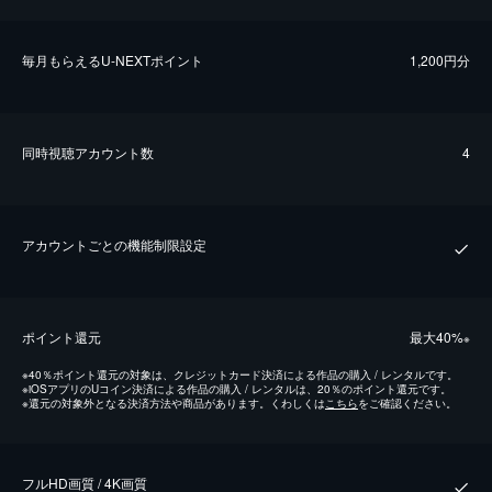
毎⽉もらえるU-NEXTポイント
1,200円分
同時視聴アカウント数
4
アカウントごとの機能制限設定
ポイント還元
最⼤40%
※
※
40％ポイント還元の対象は、クレジットカード決済による作品の購入 / レンタルです。
※
iOSアプリのUコイン決済による作品の購入 / レンタルは、20％のポイント還元です。
※
還元の対象外となる決済方法や商品があります。くわしくは
こちら
をご確認ください。
フルHD画質 / 4K画質