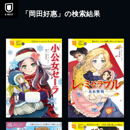
本文へスキップ
「岡田好惠」の検索結果