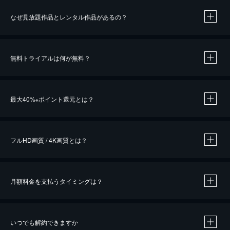
なぜ見放題作品とレンタル作品があるの？
無料トライアルは何が無料？
※
最大40%
ポイント還元とは？
※
※
作品によって必要なポイントが異なります。
フルHD画質 / 4K画質とは？
月額料金を支払うタイミングは？
※
40％ポイント還元の対象は、クレジットカード決済による作品の購入 / レンタルです。
※
iOSアプリのUコイン決済による作品の購入 / レンタルは、20％のポイント還元です。
※
還元の対象外となる決済方法や商品があります。くわしくは
こちら
をご確認ください。
いつでも解約できますか