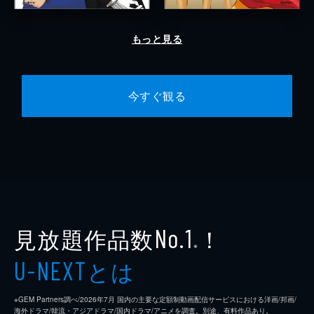
もっと見る
今すぐ観る
見放題作品数
！
No.1
※
とは
U-NEXT
※GEM Partners調べ/2026年7⽉ 国内の主要な定額制動画配信サービスにおける洋画/邦画/
海外ドラマ/韓流・アジアドラマ/国内ドラマ/アニメを調査。別途、有料作品あり。