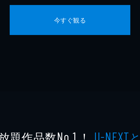
今すぐ観る
放題作品数
！
No.1
U-NEXT