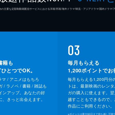
※
26年7⽉ 国内の主要な定額制動画配信サービスにおける洋画/邦画/海外ドラマ/韓流・アジアドラマ/国内ドラ
03
書籍も
毎月もらえる
XTひとつでOK。
1,200
ポイントでお
ドラマ / アニメはもちろ
毎月もらえる1,200円分
/ ラノベ / 書籍 / 雑誌も
トは、最新映画のレンタ
インアップ。あなたの好
ガの購入に使えます。翌
に、きっと出会えます。
越すこともできるので、
作品にご利用ください。
※
ポイントは最大90日まで持ち越し可能