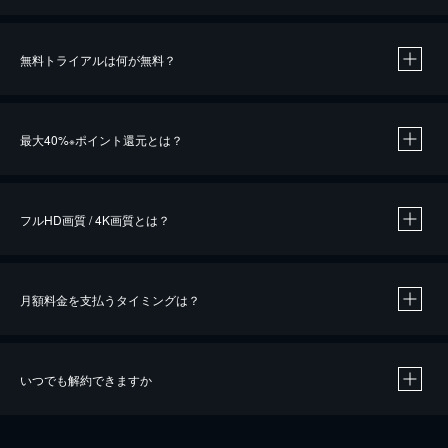
無料トライアルは何が無料？
※
最大40%
ポイント還元とは？
※
※
作品によって必要なポイントが異なります。
フルHD画質 / 4K画質とは？
月額料金を支払うタイミングは？
※
40％ポイント還元の対象は、クレジットカード決済による作品の購入 / レンタルです。
※
iOSアプリのUコイン決済による作品の購入 / レンタルは、20％のポイント還元です。
※
還元の対象外となる決済方法や商品があります。くわしくは
こちら
をご確認ください。
いつでも解約できますか