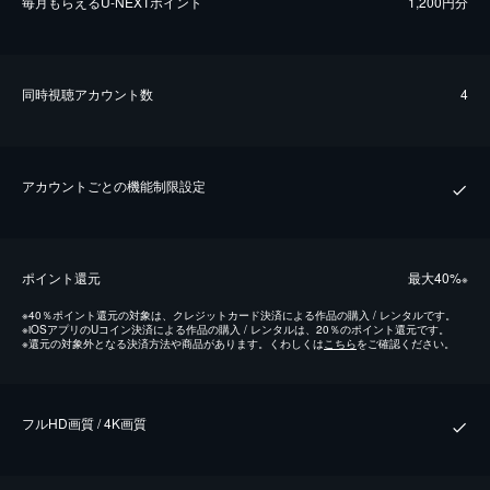
毎⽉もらえるU-NEXTポイント
1,200円分
同時視聴アカウント数
4
アカウントごとの機能制限設定
ポイント還元
最⼤40%
※
※
40％ポイント還元の対象は、クレジットカード決済による作品の購入 / レンタルです。
※
iOSアプリのUコイン決済による作品の購入 / レンタルは、20％のポイント還元です。
※
還元の対象外となる決済方法や商品があります。くわしくは
こちら
をご確認ください。
フルHD画質 / 4K画質