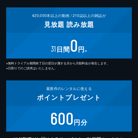
420,000
本以上の動画 /
210
誌以上の雑誌が
見放題
読み放題
0
31
日間
円
※
※無料トライアル期間終了日の翌日が属する月から月額料金が発生します。
※日割りでのご請求はいたしません。
最新作の
レンタルに使える
ポイント
プレゼント
600
円分