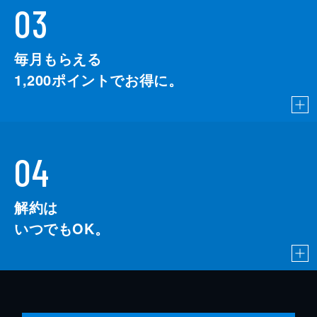
03
毎月もらえる
1,200
ポイントでお得に。
04
解約は
いつでもOK。