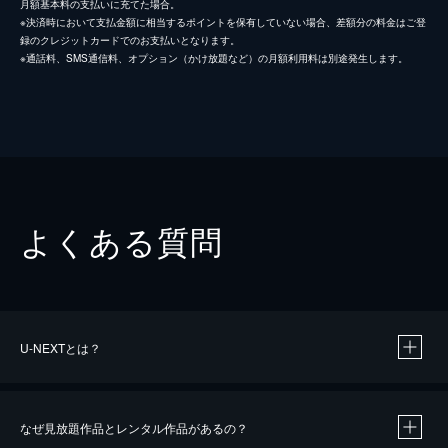
月額基本料の支払いに充てた場合。
※決済時において支払金額に相当するポイントを保有していない場合、差額分の料金はご登
録のクレジットカードでのお支払いとなります。
※通話料、SMS通信料、オプション（かけ放題など）の月額利用料は別途発生します。
よくある質問
U-NEXTとは？
なぜ見放題作品とレンタル作品があるの？