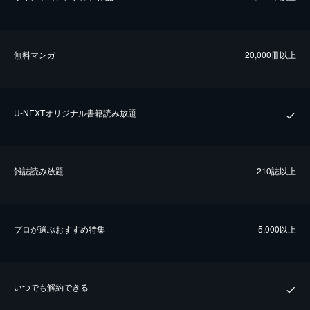
無料マンガ
20,000冊以上
U-NEXTオリジナル書籍読み放題
雑誌読み放題
210誌以上
プロが選ぶおすすめ特集
5,000以上
いつでも解約できる