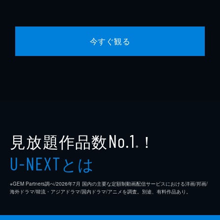
今すぐ観る
見放題作品数
！
No.1
※
とは
U-NEXT
※GEM Partners調べ/2026年7⽉ 国内の主要な定額制動画配信サービスにおける洋画/邦画/
海外ドラマ/韓流・アジアドラマ/国内ドラマ/アニメを調査。別途、有料作品あり。