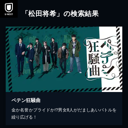
本文へスキップ
「松田将希」の検索結果
ペテン狂騒曲
金か名誉かプライドか!?男女8人がだましあいバトルを
繰り広げる！