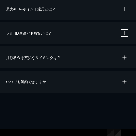
※
最大40%
ポイント還元とは？
※
※
作品によって必要なポイントが異なります。
フルHD画質 / 4K画質とは？
月額料金を支払うタイミングは？
※
40％ポイント還元の対象は、クレジットカード決済による作品の購入 / レンタルです。
※
iOSアプリのUコイン決済による作品の購入 / レンタルは、20％のポイント還元です。
※
還元の対象外となる決済方法や商品があります。くわしくは
こちら
をご確認ください。
いつでも解約できますか
こちら