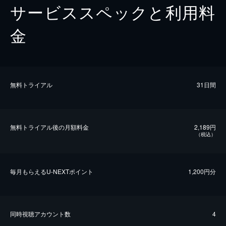
サービススペックと利用料
金
無料トライアル
31日間
無料トライアル後の⽉額料金
2,189円
（税込）
毎⽉もらえるU-NEXTポイント
1,200円分
同時視聴アカウント数
4