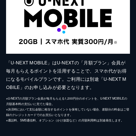
「U-NEXT MOBILE」はU-NEXTの「月額プラン」会員が
毎月もらえるポイントを活用することで、スマホ代がお得
になるモバイルプランです。ご利用には別途「U-NEXT M
OBILE」のお申し込みが必要となります。
※U-NEXTの月額プラン会員が毎月もらえる1,200円分のポイントを、U-NEXT MOBILEの
月額基本料の支払いに充てた場合。
※決済時において支払金額に相当するポイントを保有していない場合、差額分の料金はご登
録のクレジットカードでのお支払いとなります。
※通話料、SMS通信料、オプション（かけ放題など）の月額利用料は別途発生します。