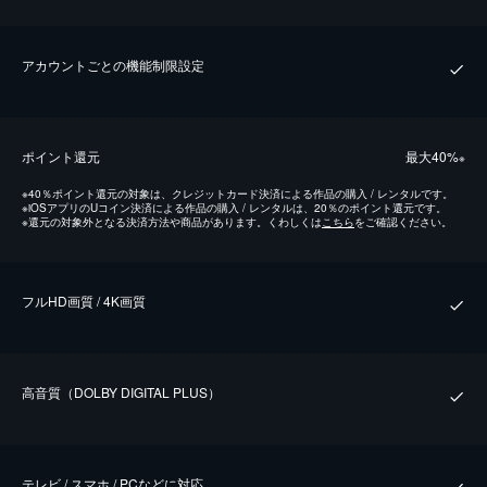
アカウントごとの機能制限設定
ポイント還元
最⼤40%
※
※
40％ポイント還元の対象は、クレジットカード決済による作品の購入 / レンタルです。
※
iOSアプリのUコイン決済による作品の購入 / レンタルは、20％のポイント還元です。
※
還元の対象外となる決済方法や商品があります。くわしくは
こちら
をご確認ください。
フルHD画質 / 4K画質
⾼⾳質（DOLBY DIGITAL PLUS）
テレビ / スマホ / PCなどに対応