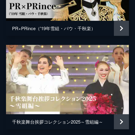
PR×PRince（'19年雪組・バウ・千秋楽）
千秋楽舞台挨拶コレクション2025～雪組編～