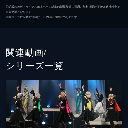
井阪郁巳
◎記載の無料トライアルは本ページ経由の新規登録に適用。無料期間終了後は通常料金で
自動更新となります。
松田将希
◎本ページに記載の情報は、2026年8月現在のものです。
HERO
星乃勇太
加藤真央
関連動画/
永松文太
シリーズ⼀覧
花塚廉太郎
Ibu
尾関陸
鳥羽潤
脚本
亀田真二郎
音楽
大石憲一郎