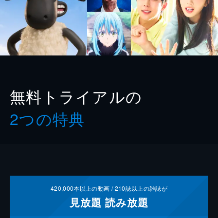
無料トライアルの
2つの特典
420,000
本以上の動画 /
210
誌以上の雑誌が
見放題
読み放題