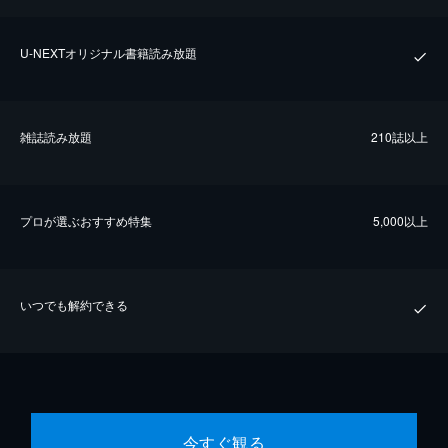
U-NEXTオリジナル書籍読み放題
雑誌読み放題
210誌以上
プロが選ぶおすすめ特集
5,000以上
いつでも解約できる
今すぐ観る