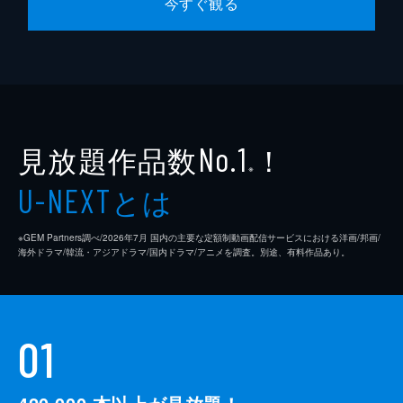
今すぐ観る
見放題作品数
！
No.1
※
とは
U-NEXT
※GEM Partners調べ/2026年7⽉ 国内の主要な定額制動画配信サービスにおける洋画/邦画/
海外ドラマ/韓流・アジアドラマ/国内ドラマ/アニメを調査。別途、有料作品あり。
01