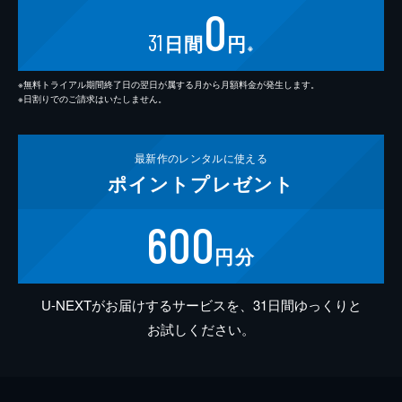
0
31
日間
円
※
※無料トライアル期間終了日の翌日が属する月から月額料金が発生します。
※日割りでのご請求はいたしません。
最新作の
レンタルに使える
ポイント
プレゼント
600
円分
U-NEXTがお届けするサービスを、31日間ゆっくりと
お試しください。