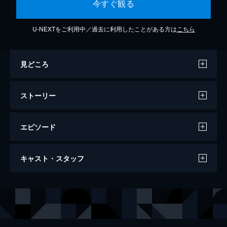
今すぐ観る
U-NEXTをご利用中／過去に利用したことがある方は
こちら
見どころ
ストーリー
エピソード
ミュージカライブ『アンプラネット―ボク
キャスト・スタッフ
の名は―』
121分
出演
福島海太
赤澤遼太郎