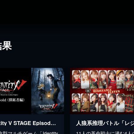
結果
Identity V STAGE Episode5 『Break the Golden Night』side:Gold（探鉱者編）
型マルチゲーム「Identity
11人の革命戦士に潜む4人