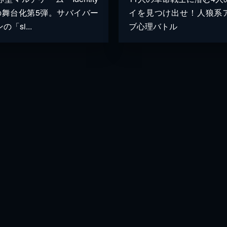
の舞台化第5弾。サバイバー
イを見つけ出せ！人狼系
の「si...
ブ心理バトル