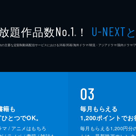
放題作品数
！
No.1
U-NEXT
※
26年7⽉ 国内の主要な定額制動画配信サービスにおける洋画/邦画/海外ドラマ/韓流・アジアドラマ/国内ドラ
03
書籍も
毎月もらえる
XTひとつでOK。
1,200
ポイントでお
ドラマ / アニメはもちろ
毎月もらえる1,200円分