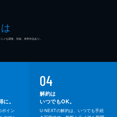
とは
マ/アニメを調査。別途、有料作品あり。
04
解約は
得に。
いつでもOK。
のポイン
U-NEXTの解約は、いつでも手続