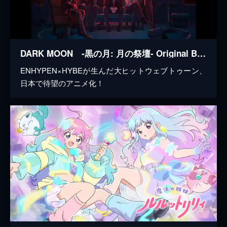
DARK MOON -黒の月: 月の祭壇- Original By DARK MOON : THE BLOOD ALTAR WITH ENHYPEN
ENHYPEN×HYBEが生んだ大ヒットウェブトゥーン、
日本で待望のアニメ化！