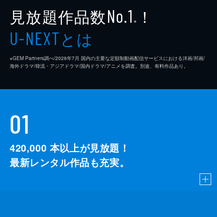
見放題作品数
！
No.1
※
とは
U-NEXT
※GEM Partners調べ/2026年7⽉ 国内の主要な定額制動画配信サービスにおける洋画/邦画/
海外ドラマ/韓流・アジアドラマ/国内ドラマ/アニメを調査。別途、有料作品あり。
01
420,000
本以上が見放題！
最新レンタル作品も充実。