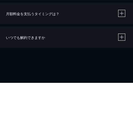
月額料金を支払うタイミングは？
※
40％ポイント還元の対象は、クレジットカード決済による作品の購入 / レンタルです。
※
iOSアプリのUコイン決済による作品の購入 / レンタルは、20％のポイント還元です。
※
還元の対象外となる決済方法や商品があります。くわしくは
こちら
をご確認ください。
いつでも解約できますか
こちら
ホーム
会社概要
プライバシー
お問い合わせ