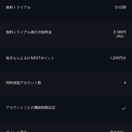
無料トライアル
31日間
無料トライアル後の⽉額料金
2,189円
（税込）
毎⽉もらえるU-NEXTポイント
1,200円分
同時視聴アカウント数
4
アカウントごとの機能制限設定
ポイント還元
最⼤40%