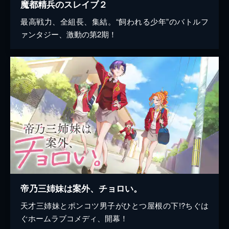
魔都精兵のスレイブ２
最高戦力、全組長、集結。“飼われる少年”のバトルフ
ァンタジー、激動の第2期！
帝乃三姉妹は案外、チョロい。
天才三姉妹とポンコツ男子がひとつ屋根の下!?ちぐは
ぐホームラブコメディ、開幕！