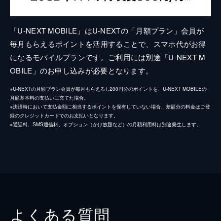
「U-NEXT MOBILE」はU-NEXTの「月額プラン」会員が
毎月もらえるポイントを活用することで、スマホ代がお得
になるモバイルプランです。ご利用には別途「U-NEXT M
OBILE」のお申し込みが必要となります。
※U-NEXTの月額プラン会員が毎月もらえる1,200円分のポイントを、U-NEXT MOBILEの
月額基本料の支払いに充てた場合。
※決済時において支払金額に相当するポイントを保有していない場合、差額分の料金はご登
録のクレジットカードでのお支払いとなります。
※通話料、SMS通信料、オプション（かけ放題など）の月額利用料は別途発生します。
よくある質問