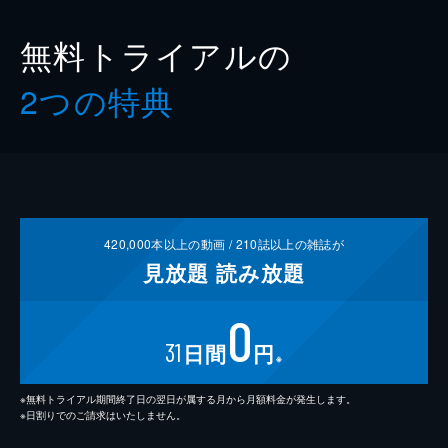
無料トライアルの
2つの特典
420,000
本以上の動画 /
210
誌以上の雑誌が
見放題
読み放題
0
31
日間
円
※
※無料トライアル期間終了日の翌日が属する月から月額料金が発生します。
※日割りでのご請求はいたしません。