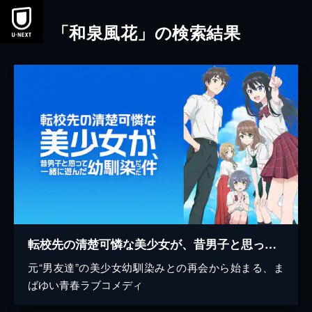
本文へスキップ
「和泉風花」の検索結果
転校先の清楚可憐な美少女が、昔男子と思って一緒に遊んだ幼馴染だった件
元“男友達”の美少女幼馴染みとの再会から始まる、ま
ばゆい青春ラブコメディ