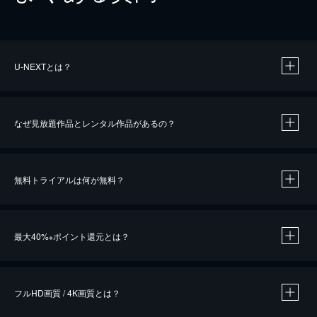
U-NEXTとは？
なぜ見放題作品とレンタル作品があるの？
無料トライアルは何が無料？
※
最大40%
ポイント還元とは？
※
※
作品によって必要なポイントが異なります。
フルHD画質 / 4K画質とは？