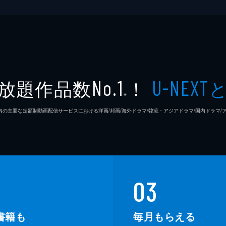
放題作品数
！
No.1
U-NEXT
※
26年7⽉ 国内の主要な定額制動画配信サービスにおける洋画/邦画/海外ドラマ/韓流・アジアドラマ/国内ドラ
03
書籍も
毎月もらえる