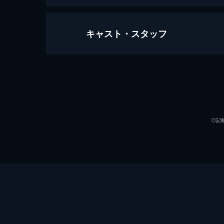
キャスト・スタッフ
Episode01 星をつかんだ日
野々山風は中学生の姉・流のことが大
感じていた。ある日、風は空飛ぶ宇宙
国の住人が!
声の出演
24分
Episode02 はじめましてリリィです
◎記
大人になったら、おしゃれをして都
ど、そんな夢を叶えるため、風はうぐ
けられる。
24分
Episode03 月をみあげたら
謎に包まれた新人アイドル・リリィ