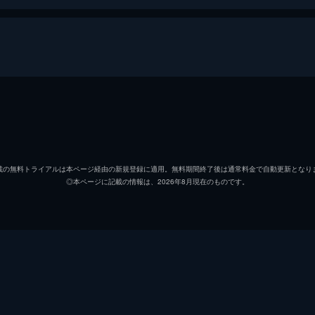
好き。けれど最近は、一緒に過ごすことが少なくなり、寂しさ
船に出会い、必死に追いかけて乗り込むと、そこには何と魔法
野々山風＆こんぺとリリィ
橘めい
野々山流＆ましゅールル
小鹿な
!
載の無料トライアルは本ページ経由の新規登録に適用。無料期間終了後は通常料金で自動更新となり
◎本ページに記載の情報は、2026年8月現在のものです。
うぐいす
七海ひ
会に行ってみたい。魔法のことは誰にも知られてはいけないけ
いすと街へ出かけて大人の姿に変身する。そこである人に声を
あずき
茅野愛
神立塔子
和泉風
青園せな
廣原ふ
のステージは注目を集め、流もその姿に心を動かされていた。