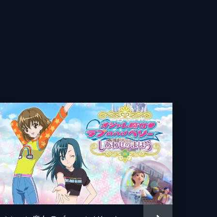
オぴえろ
ま
を
フ