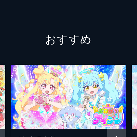
スタジ
の話題で楽しく語りあう風と流だったが、風の一言が原因で気
偶然リリィ、ルルとして出会い、お互いに素直な気持ちで悩み
おすすめ
ススターへ
士と出会い、魔法のレッスンを受けるため、ついに魔法の国・
方その頃、流もまた街で怪しい生き者に声をかけられていた。