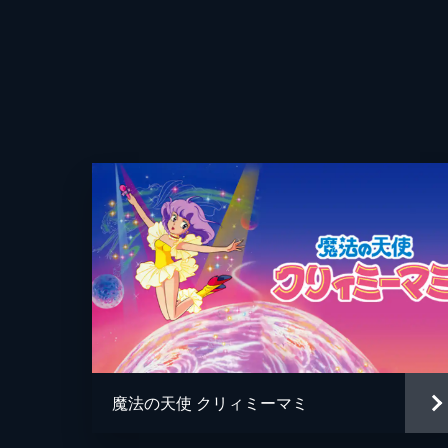
方、塔子が所属する事務所「プロダク
園せなと出会う。
24分
Episode04 会いにきたルル
音楽番組で突如デビューしたアイドル
う。ある日塔子から「紹介したい人が
24分
Episode05 地獄のクイズへようこ
お互いの正体を知らぬまま、アイドル
た事務所メンバーの4人でクイズ番組
を使ってしまう。
24分
魔法の天使 クリィミーマミ
Episode06 夏といえば、合宿でし