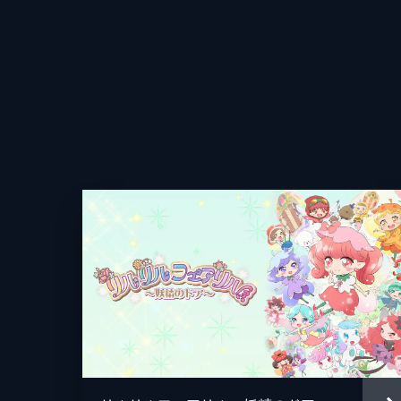
Episode09 すっきりしない土曜日
アニメーション制作
流がリリィのファンだと知り、リリィ
ずい雰囲気に。その後、出かけた先で
打ち明け始める。
24分
Episode10 招かれて、フェリック
月明かりが照らす夜、風は不思議な紳
ェリックススターを訪れることに。一
24分