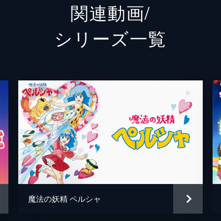
関連動画/
ションわんすもあ」へやってきた風は、もう1人のアイドル・
ミーター
八乙女
シリーズ⼀覧
瀬尾翔太
天崎滉
角谷久士
橘龍丸
・ルルが話題となり、その歌声を聴いた風もファンになってし
神立矢須王
杉田智
いる」と呼び出されたリリィは、それが憧れのルルだと知る。
野々山桂一
笠間淳
そ
野々山汐
大原め
のリリィ、ルルとして活動する風と流。今回は塔子とせなを加
に出演するが、番組を盛り上げようとしたリリィはこっそり魔
日の浦茉莉
遠藤綾
新木あさひ
根本京
魔法の妖精 ペルシャ
ょ
オリンズ
広瀬裕