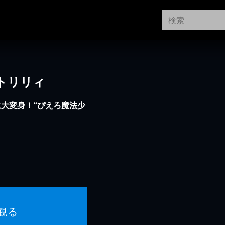
トリリィ
大変身！“ぴえろ魔法少
観る