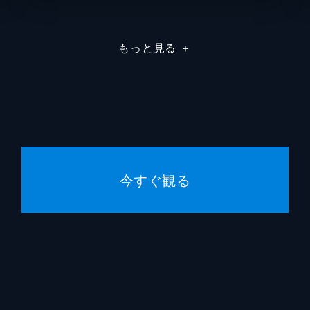
ィとルル、塔子、せなは海辺のコテージで合宿をすることにな
た後、歌とダンスのレッスンに励む4人。だが翌日、思いがけ
道解慎
もっと見る
＋
鳥井な
錦寛乃
が取れなくなり、合宿所に閉じ込められてしまったルルたち。
袖山麻
リリィを捜し回るが、次第に物が勝手に動きだすなど、怪現象
山田起
今すぐ観る
スタジ
世界になーれ!」と魔法をかけた風。魔法の力でテストも授業
バンダ
り元の世界に戻す魔法をかける。風も負けじと、さらに魔法で
道解慎
ha-j