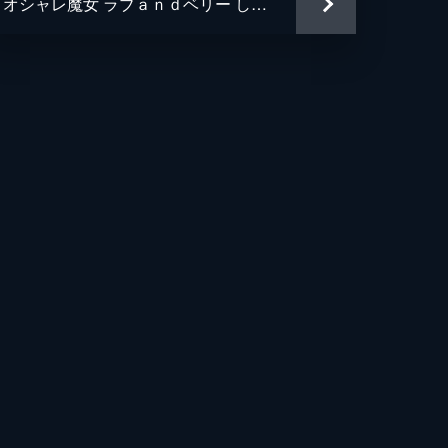
オシャレ魔女 ラブａｎｄベリー しあわせのまほう