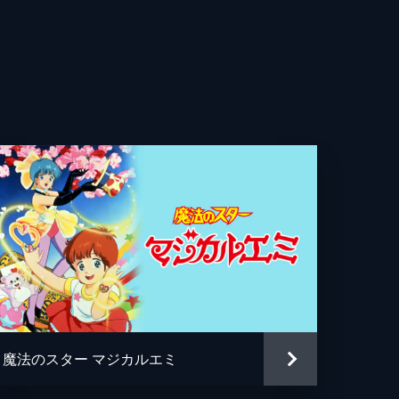
青
光
平
ま
和
ぐみ
え
法
里
魔法のスター マジカルエミ
也