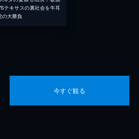
VSテキサスの裏社会を牛耳
党の大勝負
今すぐ観る