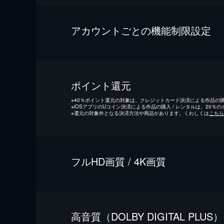
アカウントごとの機能制限設定
ポイント還元
※
40％ポイント還元の対象は、クレジットカード決済による作品の購入
※
iOSアプリのUコイン決済による作品の購入 / レンタルは、20％
※
還元の対象外となる決済方法や商品があります。くわしくは
こちら
フルHD画質 / 4K画質
⾼⾳質（DOLBY DIGITAL PLUS）