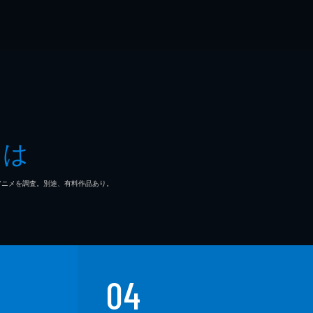
とは
マ/アニメを調査。別途、有料作品あり。
04