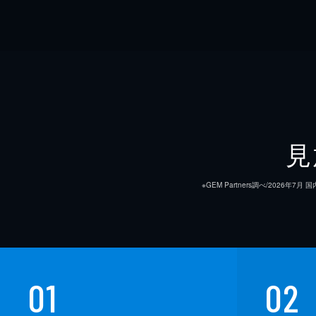
見
※GEM Partners調べ/20
01
02