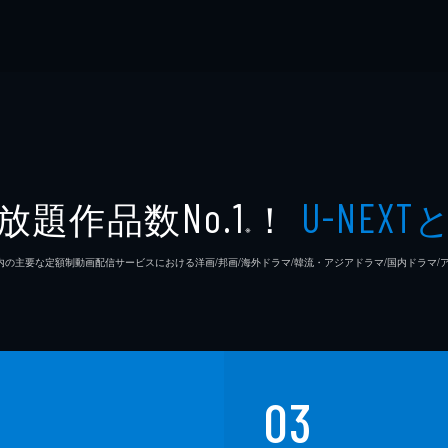
放題作品数
！
No.1
U-NEXT
※
26年7⽉ 国内の主要な定額制動画配信サービスにおける洋画/邦画/海外ドラマ/韓流・アジアドラマ/国内ドラ
03