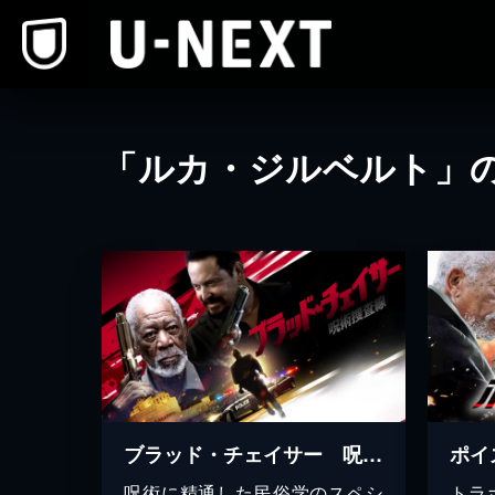
本文へスキップ
「ルカ・ジルベルト」
ブラッド・チェイサー 呪術捜査線
ポイ
呪術に精通した民俗学のスペシ
トラ