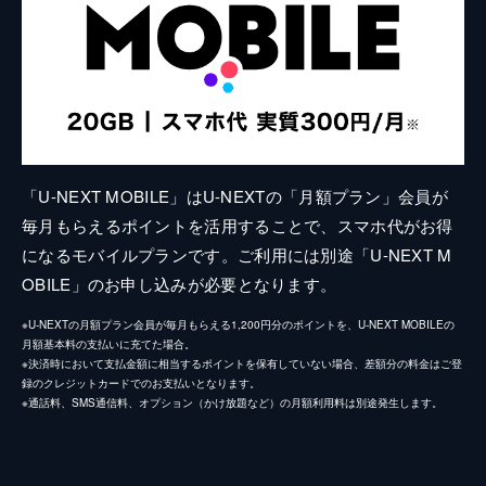
「U-NEXT MOBILE」はU-NEXTの「月額プラン」会員が
毎月もらえるポイントを活用することで、スマホ代がお得
になるモバイルプランです。ご利用には別途「U-NEXT M
OBILE」のお申し込みが必要となります。
※U-NEXTの月額プラン会員が毎月もらえる1,200円分のポイントを、U-NEXT MOBILEの
月額基本料の支払いに充てた場合。
※決済時において支払金額に相当するポイントを保有していない場合、差額分の料金はご登
録のクレジットカードでのお支払いとなります。
※通話料、SMS通信料、オプション（かけ放題など）の月額利用料は別途発生します。