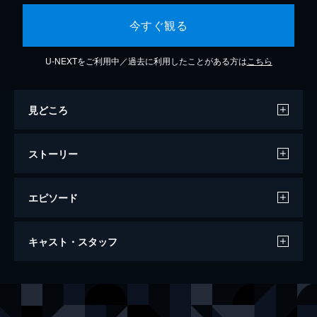
今すぐ観る
U-NEXTをご利用中／過去に利用したことがある方は
こちら
見どころ
ストーリー
エピソード
ブラッド・チェイサー 呪術捜査線
キャスト・スタッフ
92分
出演
マッキーズ
モーガン・フリーマン
ルーカス・ボイド刑事
コール・ハウザー