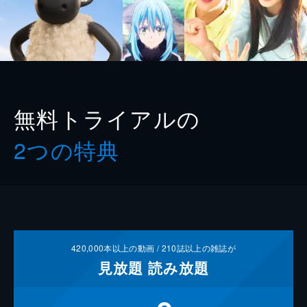
無料トライアルの
2つの特典
420,000
本以上の動画 /
210
誌以上の雑誌が
見放題
読み放題