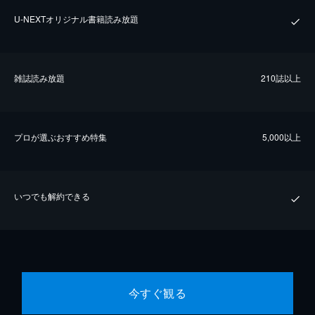
U-NEXTオリジナル書籍読み放題
雑誌読み放題
210誌以上
プロが選ぶおすすめ特集
5,000以上
いつでも解約できる
今すぐ観る