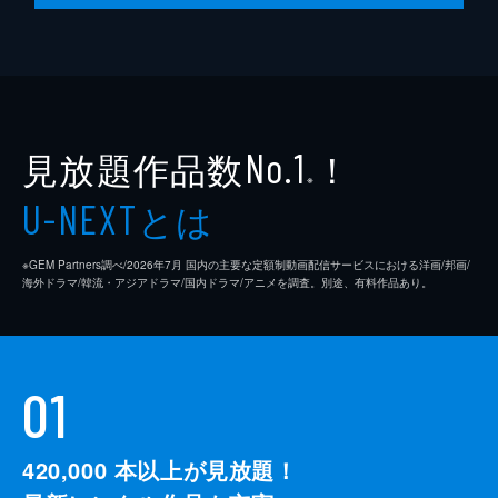
見放題作品数
！
No.1
※
とは
U-NEXT
※GEM Partners調べ/2026年7⽉ 国内の主要な定額制動画配信サービスにおける洋画/邦画/
海外ドラマ/韓流・アジアドラマ/国内ドラマ/アニメを調査。別途、有料作品あり。
01
420,000
本以上が見放題！