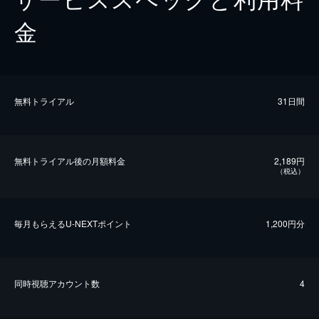
金
無料トライアル
31日間
無料トライアル後の⽉額料金
2,189円
（税込）
毎⽉もらえるU-NEXTポイント
1,200円分
同時視聴アカウント数
4