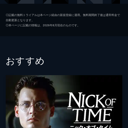
マーチャンド
ピーター・ストーメア
◎記載の無料トライアルは本ページ経由の新規登録に適用。無料期間終了後は通常料金で
自動更新となります。
カーシュ刑事
ミュリエル・ヒレア
◎本ページに記載の情報は、2026年8月現在のものです。
監督
ジョージ・ギャロ
脚本
ボブ・バワーソックス
フランチェスコ・チンクェマーニ
おすすめ
ルカ・ジルベルト
音楽
トム・ラスブールト