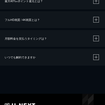
最大40%
ポイント還元とは？
※
※
作品によって必要なポイントが異なります。
フルHD画質 / 4K画質とは？
月額料金を支払うタイミングは？
※
40％ポイント還元の対象は、クレジットカード決済による作品の購入 / レンタルです。
※
iOSアプリのUコイン決済による作品の購入 / レンタルは、20％のポイント還元です。
※
還元の対象外となる決済方法や商品があります。くわしくは
こちら
をご確認ください。
いつでも解約できますか
こちら