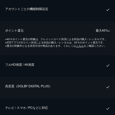
アカウントごとの機能制限設定
ポイント還元
最⼤40%
※
※
40％ポイント還元の対象は、クレジットカード決済による作品の購入 / レンタルです。
※
iOSアプリのUコイン決済による作品の購入 / レンタルは、20％のポイント還元です。
※
還元の対象外となる決済方法や商品があります。くわしくは
こちら
をご確認ください。
フルHD画質 / 4K画質
⾼⾳質（DOLBY DIGITAL PLUS）
テレビ / スマホ / PCなどに対応