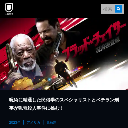
本文へスキップ
呪術に精通した民俗学のスペシャリストとベテラン刑
事が猟奇殺人事件に挑む！
2023年
アメリカ
見放題