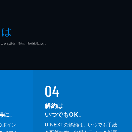
とは
マ/アニメを調査。別途、有料作品あり。
04
解約は
得に。
いつでもOK。
のポイン
U-NEXTの解約は、いつでも手続