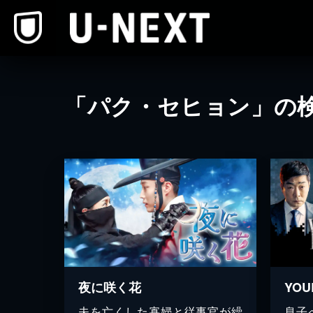
本文へスキップ
「パク・セヒョン」の
夜に咲く花
夫を亡くした寡婦と従事官が繰
息子