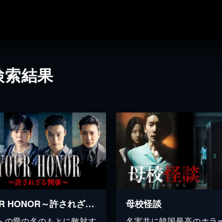
検索結果
YOUR HONOR～許されざる判事～
母校怪談
への愛の名のもとに敵対す
名実共に韓国最高のホラ