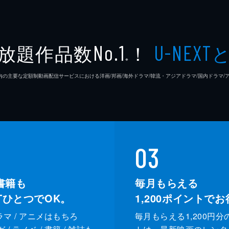
放題作品数
！
No.1
U-NEXT
※
26年7⽉ 国内の主要な定額制動画配信サービスにおける洋画/邦画/海外ドラマ/韓流・アジアドラマ/国内ドラ
03
書籍も
毎月もらえる
XTひとつでOK。
1,200
ポイントでお
ドラマ / アニメはもちろ
毎月もらえる1,200円分