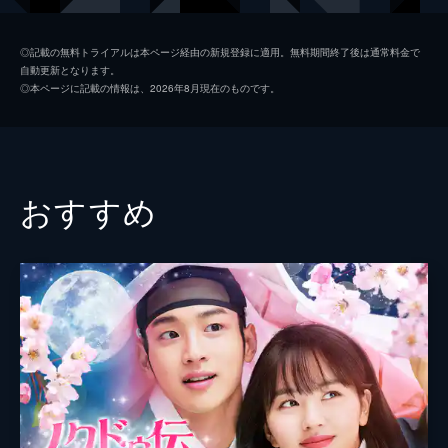
ファだった。スホは覆面を調べ始めるが...。
67分
キム・サンジュン
第2話 顔のない女人
◎記載の無料トライアルは本ページ経由の新規登録に適用。無料期間終了後は通常料金で
自動更新となります。
15年前、行方不明になった兄を寡婦となった
イ・ギウ
◎本ページに記載の情報は、2026年8月現在のものです。
今も待ち続けているヨファ。そんな彼女は、
パク・セヒョン
少女・コンニムを助けようと、スホからコン
ニムを引き離す。スホは顔を隠すヨファの声
監督
チャン・テユ
に覆面を疑い、彼女を追いかける。
66分
チェ・ジョンイン
おすすめ
第3話 どこかで見たような
寡婦の姿でスホと出会ってしまったヨファ。
スホに正体がバレないよう必死に取り繕う
が、スホは彼女の身のこなしを怪しく思う。
そんななか、覆面に宛てたスホの手紙を読ん
だヨファは、盗んだ絵を戻すことに。
66分
第4話 誰にでも秘密はある
おばあさんを心配し、貧民村にやって来てい
たスホは、刺客と対峙する覆面を見て助けに
入る。共に戦うなかで覆面の正体に気づくス