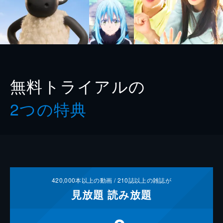
無料トライアルの
2つの特典
420,000
本以上の動画 /
210
誌以上の雑誌が
見放題
読み放題