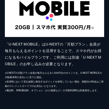
「U-NEXT MOBILE」はU-NEXTの「月額プラン」会員が
毎月もらえるポイントを活用することで、スマホ代がお得
になるモバイルプランです。ご利用には別途「U-NEXT M
OBILE」のお申し込みが必要となります。
※U-NEXTの月額プラン会員が毎月もらえる1,200円分のポイントを、U-NEXT MOBILEの
月額基本料の支払いに充てた場合。
※決済時において支払金額に相当するポイントを保有していない場合、差額分の料金はご登
録のクレジットカードでのお支払いとなります。
※通話料、SMS通信料、オプション（かけ放題など）の月額利用料は別途発生します。