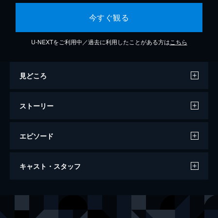
今すぐ観る
U-NEXTをご利用中／過去に利用したことがある方は
こちら
見どころ
ストーリー
エピソード
第1話 表と裏の間で
キャスト・スタッフ
従事官のパク・スホは詐欺の捜査中、謎の覆
面に出会う。女性の声を発した覆面が、気に
なってしまうスホ。その覆面とは、正体を隠
出演
イ・ハニ
し人助けをしている左議政宅の嫁、チョ・ヨ
イ・ジョンウォン