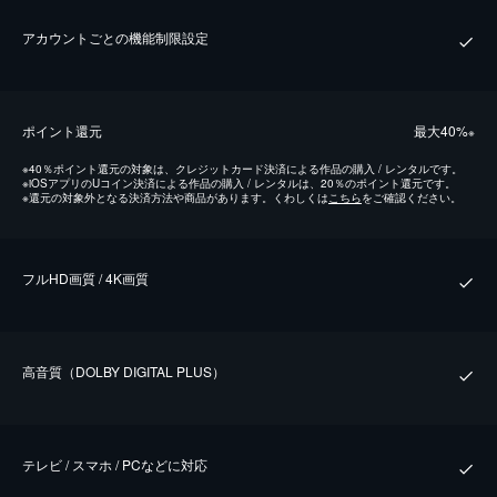
アカウントごとの機能制限設定
ポイント還元
最⼤40%
※
※
40％ポイント還元の対象は、クレジットカード決済による作品の購入 / レンタルです。
※
iOSアプリのUコイン決済による作品の購入 / レンタルは、20％のポイント還元です。
※
還元の対象外となる決済方法や商品があります。くわしくは
こちら
をご確認ください。
フルHD画質 / 4K画質
⾼⾳質（DOLBY DIGITAL PLUS）
テレビ / スマホ / PCなどに対応