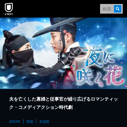
本文へスキップ
夫を亡くした寡婦と従事官が繰り広げるロマンティッ
ク・コメディアクション時代劇
2024年
韓国
見放題