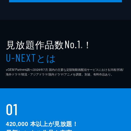
第10話 敵はより近くに
ピルジクに殺されそうになるも、スホによっ
て助かる戸曹判書夫人。ヨファはこの事件に
義父の左議政が関与していると疑う。一方そ
の頃、戸曹判書夫人の殺害に失敗したピルジ
クは、逃走を図るも捕まってしまう。
見放題作品数
！
No.1
67分
※
とは
U-NEXT
※GEM Partners調べ/2026年7⽉ 国内の主要な定額制動画配信サービスにおける洋画/邦画/
海外ドラマ/韓流・アジアドラマ/国内ドラマ/アニメを調査。別途、有料作品あり。
01
420,000
本以上が見放題！