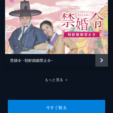
が、スホは彼女を心配し、塀を越えることを
許さない。その頃、スホの兄で左副承旨のパ
ク・ユナクと王は、ヨファを調べていた。そ
んななか、漢陽に不思議な男がやってくる。
65分
第8話 偶然のような運命
男物の扇を見つけた義母に問い詰められる
も、従者・ヨンソンのおかげで助かるヨフ
ァ。その頃、王とユナクは戸曹判書夫人と先
王の死の関わりを調べていた。スホもまた、
戸曹判書夫人とピルジクのつながりを知
禁婚令 ｰ朝鮮婚姻禁止令ｰ
り...。
67分
第9話 嘘か誠か
もっと見る
＋
覆面姿でユナクに剣を向けてしまったヨフ
ァ。スホはヨファの正体がバレないよう彼女
を逃がす。その後、ヨファはスホの本当の名
と素性を知るのだった。一方、ユナクはスホ
たちの様子から、覆面がヨファだと気づく。
今すぐ観る
66分