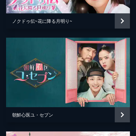
ホ。一方、子供を連れていこうとするカン・
ピルジクの一味に、怒りを抱くヨファは...。
67分
ノクドゥ伝~花に降る月明り~
第5話 危険な関係
ピルジクの店「必旅閣」で捕らわれた子供た
ちを助けるヨファとスホ。だが、法に従うス
ホと、法を破るヨファの意見はぶつかってし
まう。そんななか、ヨファは帰り道、ある人
物が密会しているところを目撃する。
65分
第6話 あなたが眠る間に
義父の左議政から兄について尋ねられ、胸の
内を話すヨファ。一方、スホは掛け軸の中の
花びらが毒であることに気づき、戸曹判書の
死因が毒だと考え始める。ヨファは無実の罪
で捕まる奴婢を助けようと動きだす。
朝鮮心医ユ・セプン
67分
第7話 灯台下暗し
スホに顔を隠さず、思いを伝えたヨファ。だ