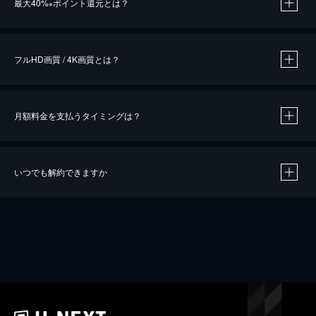
最大40%
ポイント還元とは？
※
※
作品によって必要なポイントが異なります。
フルHD画質 / 4K画質とは？
月額料金を支払うタイミングは？
※
40％ポイント還元の対象は、クレジットカード決済による作品の購入 / レンタルです。
※
iOSアプリのUコイン決済による作品の購入 / レンタルは、20％のポイント還元です。
※
還元の対象外となる決済方法や商品があります。くわしくは
こちら
をご確認ください。
いつでも解約できますか
こちら