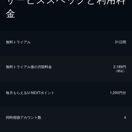
金
無料トライアル
31日間
無料トライアル後の⽉額料金
2,189円
（税込）
毎⽉もらえるU-NEXTポイント
1,200円分
同時視聴アカウント数
4