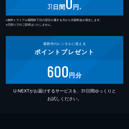
0
31
日間
円
※
※無料トライアル期間終了日の翌日が属する月から月額料金が発生します。
※日割りでのご請求はいたしません。
最新作の
レンタルに使える
ポイント
プレゼント
600
円分
U-NEXTがお届けするサービスを、31日間ゆっくりと
お試しください。