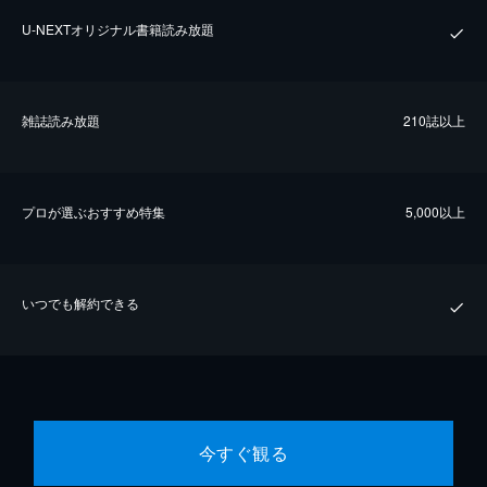
U-NEXTオリジナル書籍読み放題
雑誌読み放題
210誌以上
プロが選ぶおすすめ特集
5,000以上
いつでも解約できる
今すぐ観る