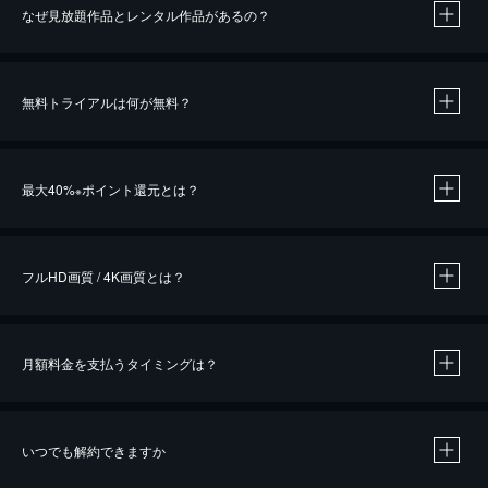
なぜ見放題作品とレンタル作品があるの？
無料トライアルは何が無料？
※
最大40%
ポイント還元とは？
※
※
作品によって必要なポイントが異なります。
フルHD画質 / 4K画質とは？
月額料金を支払うタイミングは？
※
40％ポイント還元の対象は、クレジットカード決済による作品の購入 / レンタルです。
※
iOSアプリのUコイン決済による作品の購入 / レンタルは、20％のポイント還元です。
※
還元の対象外となる決済方法や商品があります。くわしくは
こちら
をご確認ください。
いつでも解約できますか