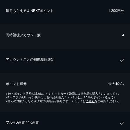
毎⽉もらえるU-NEXTポイント
1,200円分
同時視聴アカウント数
4
アカウントごとの機能制限設定
ポイント還元
最⼤40%
※
※
40％ポイント還元の対象は、クレジットカード決済による作品の購入 / レンタルです。
※
iOSアプリのUコイン決済による作品の購入 / レンタルは、20％のポイント還元です。
※
還元の対象外となる決済方法や商品があります。くわしくは
こちら
をご確認ください。
フルHD画質 / 4K画質