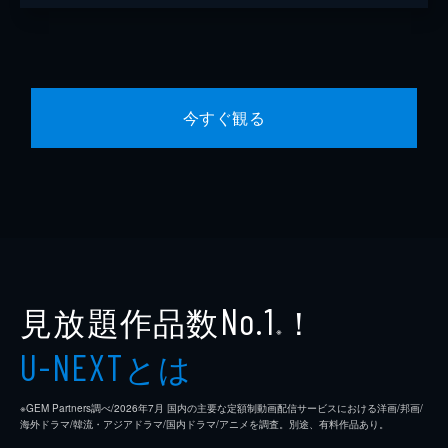
今すぐ観る
見放題作品数
！
No.1
※
とは
U-NEXT
※GEM Partners調べ/2026年7⽉ 国内の主要な定額制動画配信サービスにおける洋画/邦画/
海外ドラマ/韓流・アジアドラマ/国内ドラマ/アニメを調査。別途、有料作品あり。