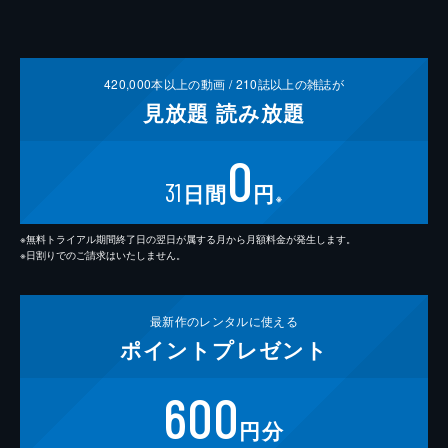
420,000
本以上の動画 /
210
誌以上の雑誌が
見放題
読み放題
0
31
日間
円
※
※無料トライアル期間終了日の翌日が属する月から月額料金が発生します。
※日割りでのご請求はいたしません。
最新作の
レンタルに使える
ポイント
プレゼント
600
円分