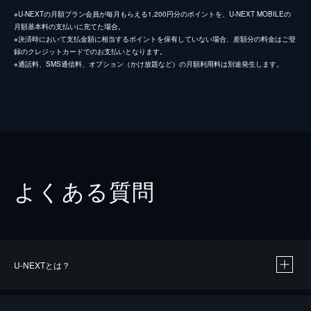
※U-NEXTの月額プラン会員が毎月もらえる1,200円分のポイントを、U-NEXT MOBILEの
月額基本料の支払いに充てた場合。
※決済時において支払金額に相当するポイントを保有していない場合、差額分の料金はご登
録のクレジットカードでのお支払いとなります。
※通話料、SMS通信料、オプション（かけ放題など）の月額利用料は別途発生します。
よくある質問
U-NEXTとは？