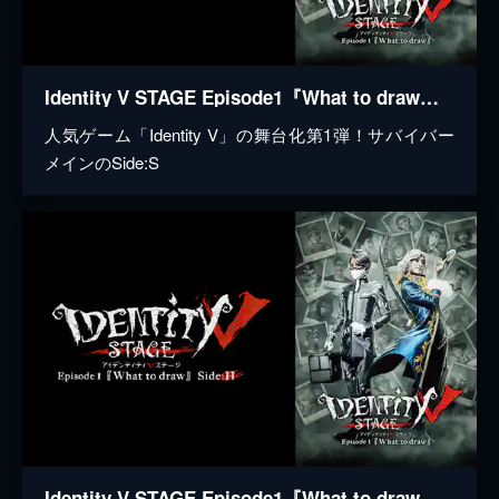
Identity V STAGE Episode1『What to draw』Side:S
人気ゲーム「Identity V」の舞台化第1弾！サバイバー
メインのSide:S
Identity V STAGE Episode1『What to draw』Side:H