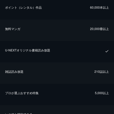
ポイント（レンタル）作品
60,000本以上
無料マンガ
20,000冊以上
U-NEXTオリジナル書籍読み放題
雑誌読み放題
210誌以上
プロが選ぶおすすめ特集
5,000以上