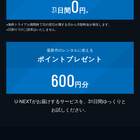
0
31
日間
円
※
※無料トライアル期間終了日の翌日が属する月から月額料金が発生します。
※日割りでのご請求はいたしません。
最新作の
レンタルに使える
ポイント
プレゼント
600
円分
U-NEXTがお届けするサービスを、31日間ゆっくりと
お試しください。