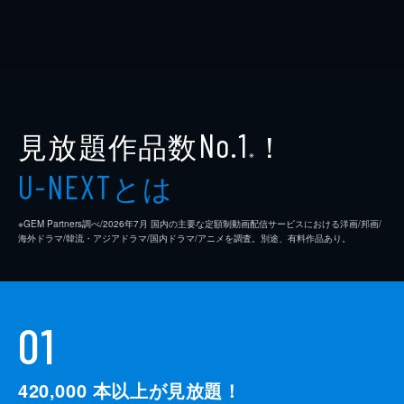
見放題作品数
！
No.1
※
とは
U-NEXT
※GEM Partners調べ/2026年7⽉ 国内の主要な定額制動画配信サービスにおける洋画/邦画/
海外ドラマ/韓流・アジアドラマ/国内ドラマ/アニメを調査。別途、有料作品あり。
01
420,000
本以上が見放題！