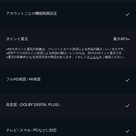
アカウントごとの機能制限設定
ポイント還元
最⼤40%
※
※
40％ポイント還元の対象は、クレジットカード決済による作品の購入 / レンタルです。
※
iOSアプリのUコイン決済による作品の購入 / レンタルは、20％のポイント還元です。
※
還元の対象外となる決済方法や商品があります。くわしくは
こちら
をご確認ください。
フルHD画質 / 4K画質
⾼⾳質（DOLBY DIGITAL PLUS）
テレビ / スマホ / PCなどに対応