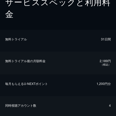
サービススペックと利用料
金
無料トライアル
31日間
無料トライアル後の⽉額料金
2,189円
（税込）
毎⽉もらえるU-NEXTポイント
1,200円分
同時視聴アカウント数
4