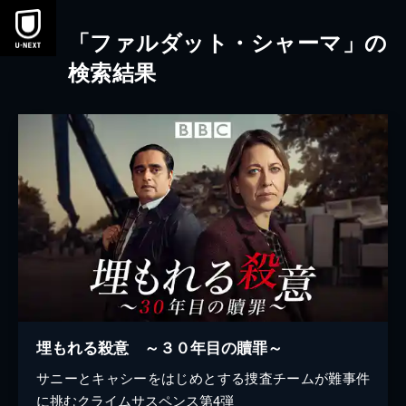
本文へスキップ
「ファルダット・シャーマ」の
検索結果
埋もれる殺意 ～３０年目の贖罪～
サニーとキャシーをはじめとする捜査チームが難事件
に挑むクライムサスペンス第4弾