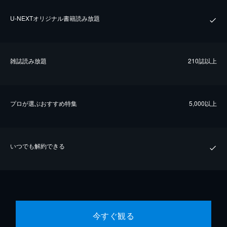
U-NEXTオリジナル書籍読み放題
雑誌読み放題
210誌以上
プロが選ぶおすすめ特集
5,000以上
いつでも解約できる
今すぐ観る