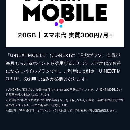
「U-NEXT MOBILE」はU-NEXTの「月額プラン」会員が
毎月もらえるポイントを活用することで、スマホ代がお得
になるモバイルプランです。ご利用には別途「U-NEXT M
OBILE」のお申し込みが必要となります。
※U-NEXTの月額プラン会員が毎月もらえる1,200円分のポイントを、U-NEXT MOBILEの
月額基本料の支払いに充てた場合。
※決済時において支払金額に相当するポイントを保有していない場合、差額分の料金はご登
録のクレジットカードでのお支払いとなります。
※通話料、SMS通信料、オプション（かけ放題など）の月額利用料は別途発生します。