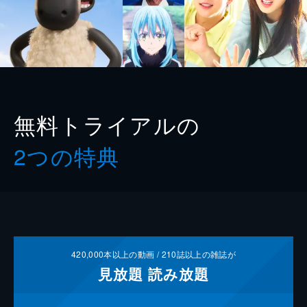
無料トライアルの
2つの特典
420,000
本以上の動画 /
210
誌以上の雑誌が
見放題
読み放題