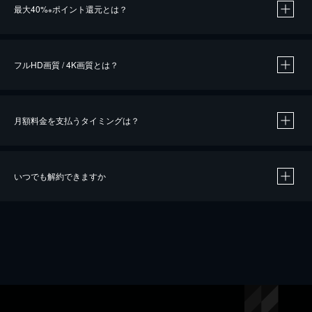
最大40%
ポイント還元とは？
※
※
作品によって必要なポイントが異なります。
フルHD画質 / 4K画質とは？
月額料金を支払うタイミングは？
※
40％ポイント還元の対象は、クレジットカード決済による作品の購入 / レンタルです。
※
iOSアプリのUコイン決済による作品の購入 / レンタルは、20％のポイント還元です。
※
還元の対象外となる決済方法や商品があります。くわしくは
こちら
をご確認ください。
いつでも解約できますか
こちら