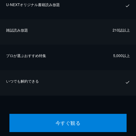
U-NEXTオリジナル書籍読み放題
雑誌読み放題
210誌以上
プロが選ぶおすすめ特集
5,000以上
いつでも解約できる
今すぐ観る