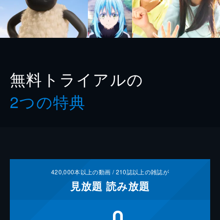
無料トライアルの
2つの特典
420,000
本以上の動画 /
210
誌以上の雑誌が
見放題
読み放題
0