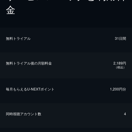
金
無料トライアル
31日間
無料トライアル後の⽉額料金
2,189円
（税込）
毎⽉もらえるU-NEXTポイント
1,200円分
同時視聴アカウント数
4