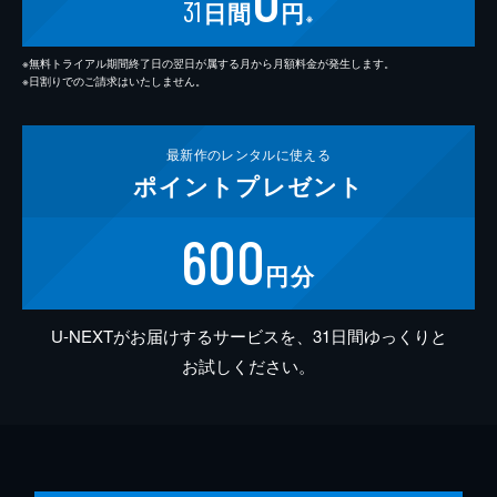
31
日間
円
※
※無料トライアル期間終了日の翌日が属する月から月額料金が発生します。
※日割りでのご請求はいたしません。
最新作の
レンタルに使える
ポイント
プレゼント
600
円分
U-NEXTがお届けするサービスを、31日間ゆっくりと
お試しください。