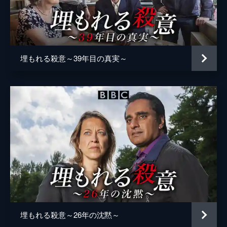
カレン・ウィレッツ
ピッパ・ニクソン
とが判明。相手はアジア系男性だった。リズ
とフィオナは公園で落ちあい意味深な「真
コリン・Ｒ・キャンベル
実」について確認するが...。
45分
リアン・バルコム
ジョージア・マッケンジー
第5話 もつれる真実
埋もれる殺意～39年目の真実～
ミシェル・ボナード
パブでの暴行事件当時の店主が見つかった。
当事者はマシューとラムであり、原因はマシ
ジャネット・ディブリー
ューがフィオナに性的暴行を働いたことだと
証言。リズへの取り調べは黙秘されるが、フ
ルーシー・スピード
ィオナは当時の真相を少しずつ語り始める。
クレア・カルブレイス
45分
第6話 刻まれる年月
アレック・ニューマン
キャシーの無事を願いつつ、捜査チームは総
ロニー・ジュッティ
力を挙げる。サニーは証拠を突き付けラムを
揺さぶろうとするも「人種差別」を盾に詰め
チャールズ・デイル
切れないでいた。ディーンが黙秘を続けるな
か、発見された凶器の所有者が明らかに。
監督
アンディ・ウィルソン
45分
埋もれる殺意～26年の沈黙～
脚本
クリス・ラング