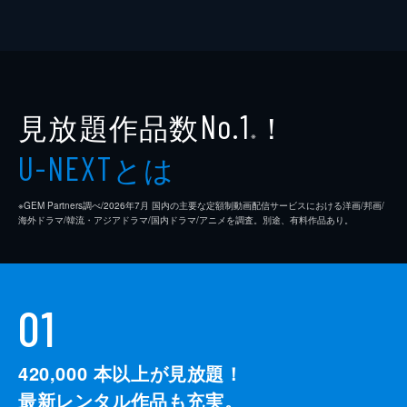
見放題作品数
！
No.1
※
とは
U-NEXT
※GEM Partners調べ/2026年7⽉ 国内の主要な定額制動画配信サービスにおける洋画/邦画/
海外ドラマ/韓流・アジアドラマ/国内ドラマ/アニメを調査。別途、有料作品あり。
01
420,000
本以上が見放題！
最新レンタル作品も充実。