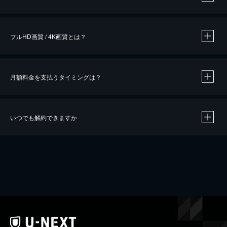
※
作品によって必要なポイントが異なります。
フルHD画質 / 4K画質とは？
月額料金を支払うタイミングは？
※
40％ポイント還元の対象は、クレジットカード決済による作品の購入 / レンタルです。
※
iOSアプリのUコイン決済による作品の購入 / レンタルは、20％のポイント還元です。
※
還元の対象外となる決済方法や商品があります。くわしくは
こちら
をご確認ください。
いつでも解約できますか
こちら