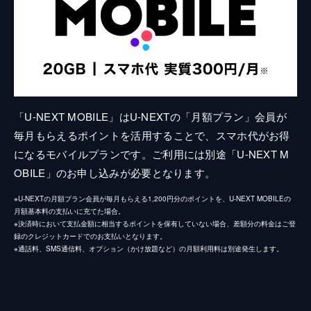
「U-NEXT MOBILE」はU-NEXTの「月額プラン」会員が
毎月もらえるポイントを活用することで、スマホ代がお得
になるモバイルプランです。ご利用には別途「U-NEXT M
OBILE」のお申し込みが必要となります。
※U-NEXTの月額プラン会員が毎月もらえる1,200円分のポイントを、U-NEXT MOBILEの
月額基本料の支払いに充てた場合。
※決済時において支払金額に相当するポイントを保有していない場合、差額分の料金はご登
録のクレジットカードでのお支払いとなります。
※通話料、SMS通信料、オプション（かけ放題など）の月額利用料は別途発生します。