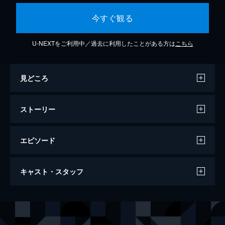
今すぐ観る
U-NEXTをご利用中／過去に利用したことがある方は
こちら
見どころ
ストーリー
エピソード
第1話 凍える遺体
キャスト・スタッフ
サニーは、ロンドン北部の廃棄物処理場で頭
部のない男性の遺体発見の一報を受ける。遺
体は冷凍保存されていた。一方、病気休暇中
出演
キャシー・スチュアート
ニコラ・ウォーカー
のキャシーは早期退職を考えていたが、退職
サニル・“サニー”・カーン
サンジーヴ・バスカー