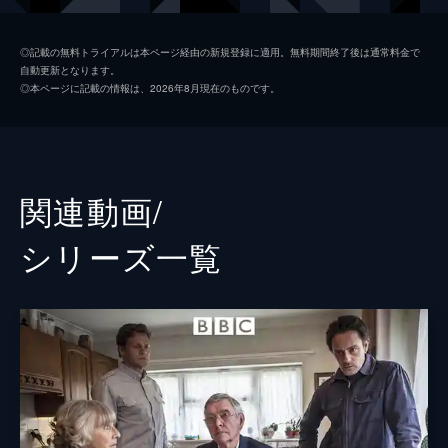
年金受給に勤続年数が足りないと判明し...。
46分
ジェイク・コリアー
ルイス・リーヴス
第2話 手繰られる糸
◎記載の無料トライアルは本ページ経由の新規登録に適用。無料期間終了後は通常料金で
自動更新となります。
捜査が進むにつれ、ロバート・フォガティの
マーレイ・ボールティング
ジョーダン・ロング
◎本ページに記載の情報は、2026年8月現在のものです。
車に同乗していた5人全員が警察学校の卒業
フラン・リングリー
キャロライナ・メイン
生である可能性が出てきた。同じ訓練クラス
に所属していたラム、ディーン、フィオナ、
アダム・スチュアート
ジャッサ・アールワリャ
リズの内、リズは警察組織の大物だった。
45分
マーティン・ヒューズ
ピーター・イーガン
関連動画/
第3話 よみがえる記憶
リズ・ベイルドン
スーザン・リンチ
キャシーとサニーは4名の聴取をするが、全
シリーズ⼀覧
員が被害者、マシュー・ウォルシュを知らな
ディーン・バートン
アンディ・ナイマン
いと否定。マシューが最後に目撃された日の
夜、彼は2人の男性に追われており、追いか
ラム・シドゥ
ファルダット・シャーマ
けていた1人はアジア系の男性だったとい
フィオナ・グレイソン
リズ・ホワイト
う。
45分
アイリーン・ベイルドン
シーラ・ハンコック
第4話 試される絆
被害者・マシューが失踪する3週間前、警察
ジョン・ベントリー
アラステア・マッケンジー
学校近くのパブで暴行事件を起こしていたこ