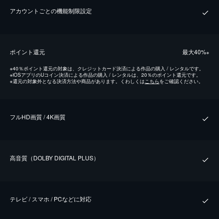
アカウントごとの機能制限設定
ポイント還元
最⼤40%
※
※
40％ポイント還元の対象は、クレジットカード決済による作品の購入 / レンタルです。
※
iOSアプリのUコイン決済による作品の購入 / レンタルは、20％のポイント還元です。
※
還元の対象外となる決済方法や商品があります。くわしくは
こちら
をご確認ください。
フルHD画質 / 4K画質
⾼⾳質（DOLBY DIGITAL PLUS）
テレビ / スマホ / PCなどに対応