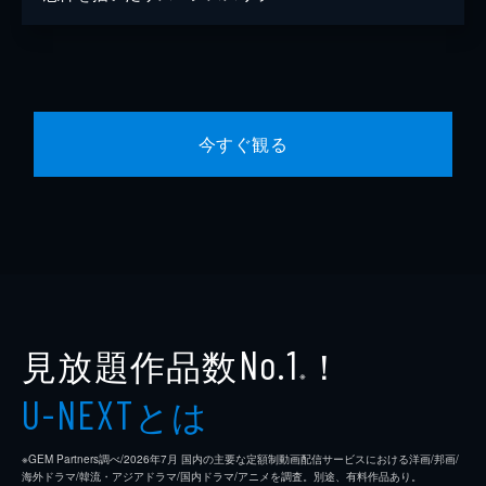
今すぐ観る
見放題作品数
！
No.1
※
とは
U-NEXT
※GEM Partners調べ/2026年7⽉ 国内の主要な定額制動画配信サービスにおける洋画/邦画/
海外ドラマ/韓流・アジアドラマ/国内ドラマ/アニメを調査。別途、有料作品あり。