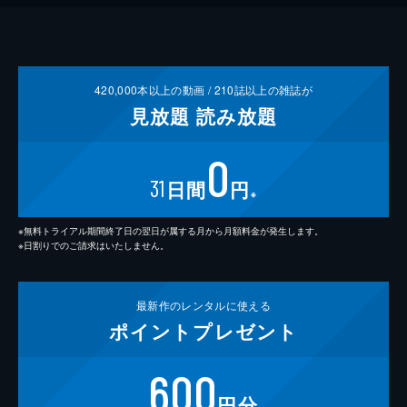
420,000
本以上の動画 /
210
誌以上の雑誌が
見放題
読み放題
0
31
日間
円
※
※無料トライアル期間終了日の翌日が属する月から月額料金が発生します。
※日割りでのご請求はいたしません。
最新作の
レンタルに使える
ポイント
プレゼント
600
円分