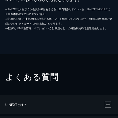
※U-NEXTの月額プラン会員が毎月もらえる1,200円分のポイントを、U-NEXT MOBILEの
月額基本料の支払いに充てた場合。
※決済時において支払金額に相当するポイントを保有していない場合、差額分の料金はご登
録のクレジットカードでのお支払いとなります。
※通話料、SMS通信料、オプション（かけ放題など）の月額利用料は別途発生します。
よくある質問
U-NEXTとは？