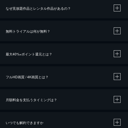
なぜ見放題作品とレンタル作品があるの？
無料トライアルは何が無料？
※
最大40%
ポイント還元とは？
※
※
作品によって必要なポイントが異なります。
フルHD画質 / 4K画質とは？
月額料金を支払うタイミングは？
※
40％ポイント還元の対象は、クレジットカード決済による作品の購入 / レンタルです。
※
iOSアプリのUコイン決済による作品の購入 / レンタルは、20％のポイント還元です。
※
還元の対象外となる決済方法や商品があります。くわしくは
こちら
をご確認ください。
いつでも解約できますか