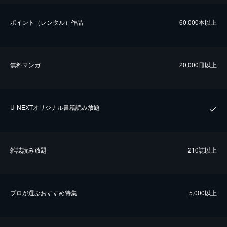
ポイント（レンタル）作品
60,000本以上
無料マンガ
20,000冊以上
U-NEXTオリジナル書籍読み放題
雑誌読み放題
210誌以上
プロが選ぶおすすめ特集
5,000以上