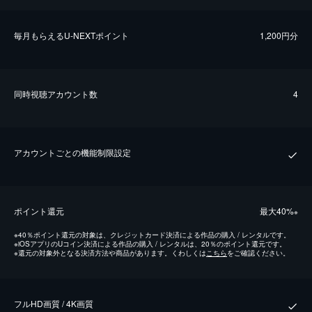
毎⽉もらえるU-NEXTポイント
1,200円分
同時視聴アカウント数
4
アカウントごとの機能制限設定
ポイント還元
最⼤40%
※
※
40％ポイント還元の対象は、クレジットカード決済による作品の購入 / レンタルです。
※
iOSアプリのUコイン決済による作品の購入 / レンタルは、20％のポイント還元です。
※
還元の対象外となる決済方法や商品があります。くわしくは
こちら
をご確認ください。
フルHD画質 / 4K画質