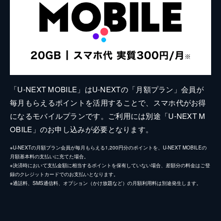
「U-NEXT MOBILE」はU-NEXTの「月額プラン」会員が
毎月もらえるポイントを活用することで、スマホ代がお得
になるモバイルプランです。ご利用には別途「U-NEXT M
OBILE」のお申し込みが必要となります。
※U-NEXTの月額プラン会員が毎月もらえる1,200円分のポイントを、U-NEXT MOBILEの
月額基本料の支払いに充てた場合。
※決済時において支払金額に相当するポイントを保有していない場合、差額分の料金はご登
録のクレジットカードでのお支払いとなります。
※通話料、SMS通信料、オプション（かけ放題など）の月額利用料は別途発生します。