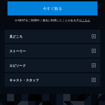
今すぐ観る
U-NEXTをご利用中／過去に利用したことがある方は
こちら
見どころ
ストーリー
エピソード
キラー・イン・ファミリー
キャスト・スタッフ
88分
出演
ケリー・サリヴァン
ナナ・ヴィジター