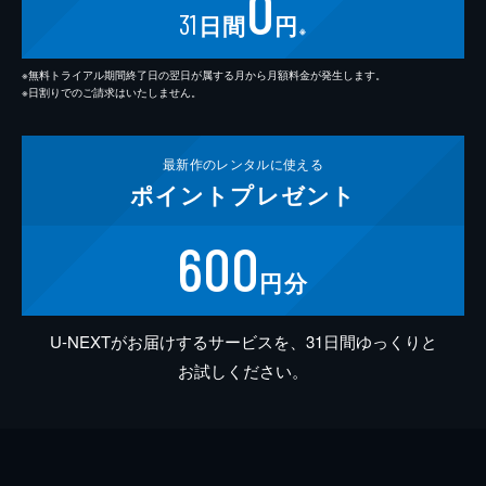
0
31
日間
円
※
※無料トライアル期間終了日の翌日が属する月から月額料金が発生します。
※日割りでのご請求はいたしません。
最新作の
レンタルに使える
ポイント
プレゼント
600
円分
U-NEXTがお届けするサービスを、31日間ゆっくりと
お試しください。