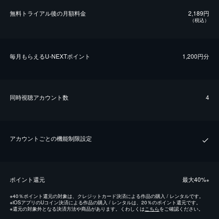
無料トライアル後の⽉額料金
2,189円
（税込）
毎⽉もらえるU-NEXTポイント
1,200円分
同時視聴アカウント数
4
アカウントごとの機能制限設定
ポイント還元
最⼤40%
※
※
40％ポイント還元の対象は、クレジットカード決済による作品の購入 / レンタルです。
※
iOSアプリのUコイン決済による作品の購入 / レンタルは、20％のポイント還元です。
※
還元の対象外となる決済方法や商品があります。くわしくは
こちら
をご確認ください。