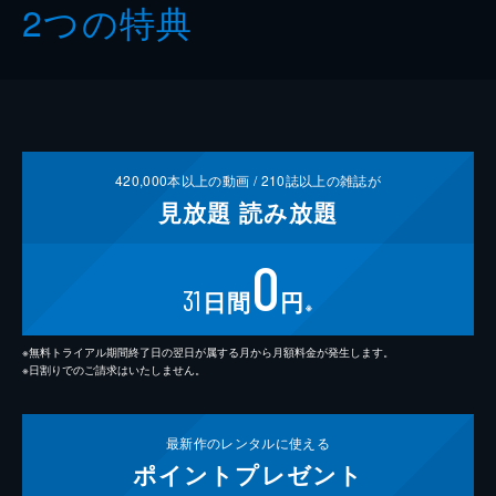
2つの特典
420,000
本以上の動画 /
210
誌以上の雑誌が
見放題
読み放題
0
31
日間
円
※
※無料トライアル期間終了日の翌日が属する月から月額料金が発生します。
※日割りでのご請求はいたしません。
最新作の
レンタルに使える
ポイント
プレゼント