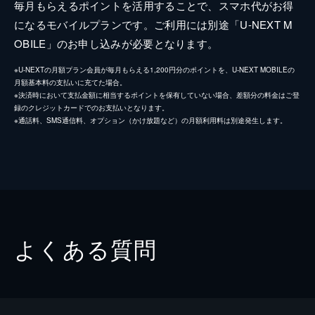
毎月もらえるポイントを活用することで、スマホ代がお得
になるモバイルプランです。ご利用には別途「U-NEXT M
OBILE」のお申し込みが必要となります。
※U-NEXTの月額プラン会員が毎月もらえる1,200円分のポイントを、U-NEXT MOBILEの
月額基本料の支払いに充てた場合。
※決済時において支払金額に相当するポイントを保有していない場合、差額分の料金はご登
録のクレジットカードでのお支払いとなります。
※通話料、SMS通信料、オプション（かけ放題など）の月額利用料は別途発生します。
よくある質問