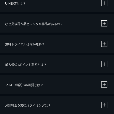
U-NEXTとは？
なぜ見放題作品とレンタル作品があるの？
無料トライアルは何が無料？
※
最大40%
ポイント還元とは？
※
※
作品によって必要なポイントが異なります。
フルHD画質 / 4K画質とは？
月額料金を支払うタイミングは？
※
40％ポイント還元の対象は、クレジットカード決済による作品の購入 / レンタルです。
※
iOSアプリのUコイン決済による作品の購入 / レンタルは、20％のポイント還元です。
※
還元の対象外となる決済方法や商品があります。くわしくは
こちら
をご確認ください。