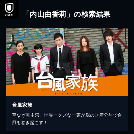
本文へスキップ
「内山由香莉」の検索結果
台風家族
草なぎ剛主演。世界一クズな一家が親の財産分与で台
風を巻き起こす！