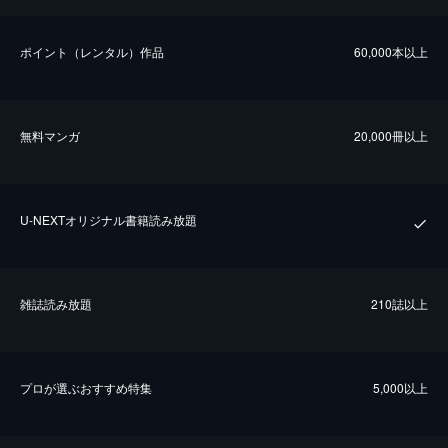
ポイント（レンタル）作品
60,000本以上
無料マンガ
20,000冊以上
U-NEXTオリジナル書籍読み放題
雑誌読み放題
210誌以上
プロが選ぶおすすめ特集
5,000以上