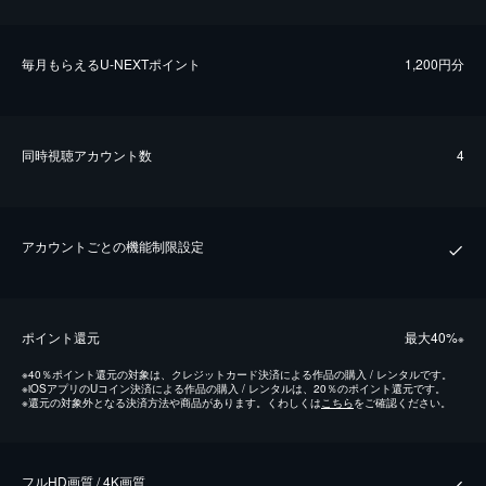
毎⽉もらえるU-NEXTポイント
1,200円分
同時視聴アカウント数
4
アカウントごとの機能制限設定
ポイント還元
最⼤40%
※
※
40％ポイント還元の対象は、クレジットカード決済による作品の購入 / レンタルです。
※
iOSアプリのUコイン決済による作品の購入 / レンタルは、20％のポイント還元です。
※
還元の対象外となる決済方法や商品があります。くわしくは
こちら
をご確認ください。
フルHD画質 / 4K画質