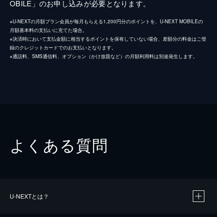
OBILE」のお申し込みが必要となります。
※U-NEXTの月額プラン会員が毎月もらえる1,200円分のポイントを、U-NEXT MOBILEの
月額基本料の支払いに充てた場合。
※決済時において支払金額に相当するポイントを保有していない場合、差額分の料金はご登
録のクレジットカードでのお支払いとなります。
※通話料、SMS通信料、オプション（かけ放題など）の月額利用料は別途発生します。
よくある質問
U-NEXTとは？