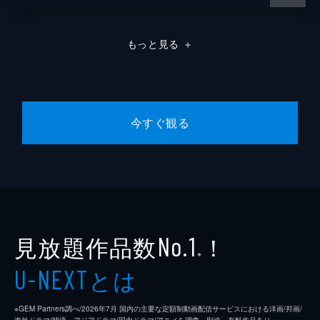
もっと見る
＋
今すぐ観る
見放題作品数
！
No.1
※
とは
U-NEXT
※GEM Partners調べ/2026年7⽉ 国内の主要な定額制動画配信サービスにおける洋画/邦画/
海外ドラマ/韓流・アジアドラマ/国内ドラマ/アニメを調査。別途、有料作品あり。