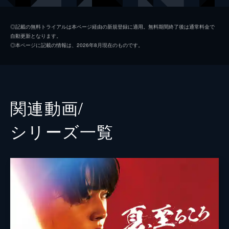
柳明日菜
◎記載の無料トライアルは本ページ経由の新規登録に適用。無料期間終了後は通常料金で
自動更新となります。
大迫一吹
◎本ページに記載の情報は、2026年8月現在のものです。
翔
佐藤鯨
鳴海翔也
関連動画/
瑚海みどり
シリーズ⼀覧
坂本ちえ
西山宏幸
内山由香莉
上村健也
筒井真理子