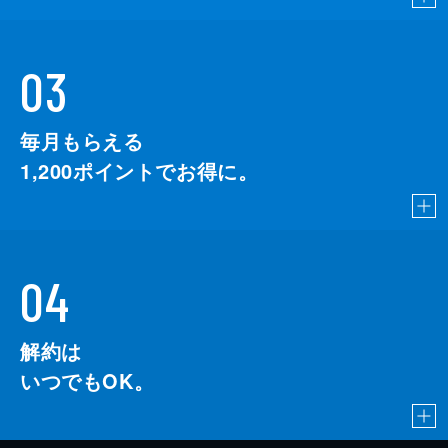
03
毎月もらえる
1,200
ポイントでお得に。
04
解約は
いつでもOK。