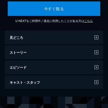
今すぐ観る
U-NEXTをご利用中／過去に利用したことがある方は
こちら
見どころ
ストーリー
エピソード
メンドウな人々
キャスト・スタッフ
71分
出演
片岡千之助
藤嶋花音