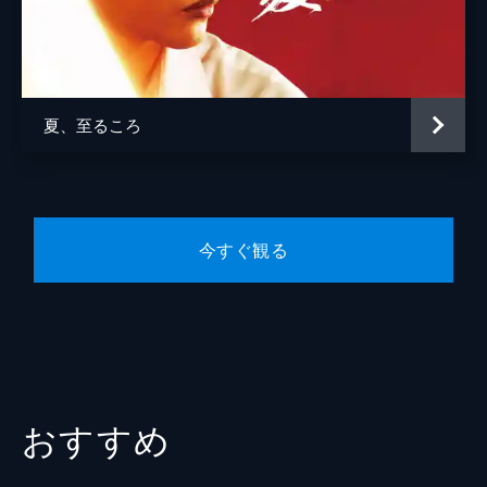
的場浩司
監督
安田真奈
脚本
安田真奈
夏、至るころ
音楽
西山宏幸
今すぐ観る
おすすめ