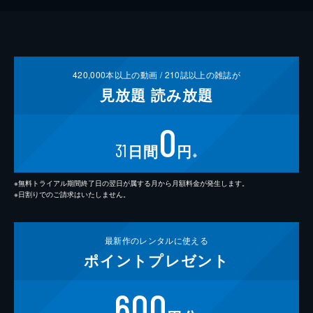
420,000
本以上の動画 /
210
誌以上の雑誌が
見放題
読み放題
0
31
日間
円
※
※無料トライアル期間終了日の翌日が属する月から月額料金が発生します。
※日割りでのご請求はいたしません。
最新作の
レンタルに使える
ポイント
プレゼント
600