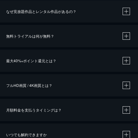
なぜ見放題作品とレンタル作品があるの？
無料トライアルは何が無料？
※
最大40%
ポイント還元とは？
※
※
作品によって必要なポイントが異なります。
フルHD画質 / 4K画質とは？
月額料金を支払うタイミングは？
※
40％ポイント還元の対象は、クレジットカード決済による作品の購入 / レンタルです。
※
iOSアプリのUコイン決済による作品の購入 / レンタルは、20％のポイント還元です。
※
還元の対象外となる決済方法や商品があります。くわしくは
こちら
をご確認ください。
いつでも解約できますか