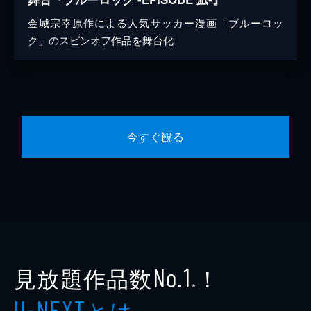
金城宗幸原作による人気サッカー漫画「ブルーロッ
ク」のスピンオフ作品を舞台化
今すぐ観る
見放題作品数
！
No.1
※
とは
U-NEXT