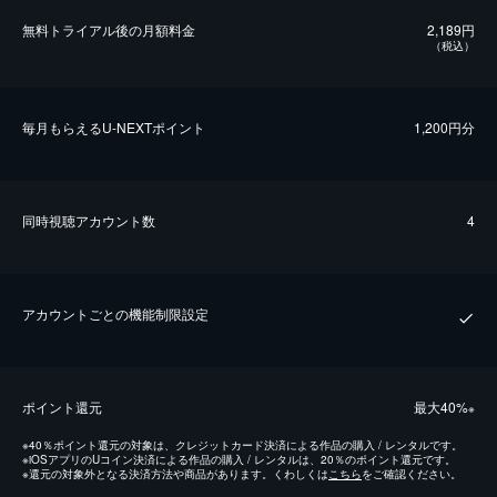
無料トライアル後の⽉額料金
2,189円
（税込）
毎⽉もらえるU-NEXTポイント
1,200円分
同時視聴アカウント数
4
アカウントごとの機能制限設定
ポイント還元
最⼤40%
※
※
40％ポイント還元の対象は、クレジットカード決済による作品の購入 / レンタルです。
※
iOSアプリのUコイン決済による作品の購入 / レンタルは、20％のポイント還元です。
※
還元の対象外となる決済方法や商品があります。くわしくは
こちら
をご確認ください。