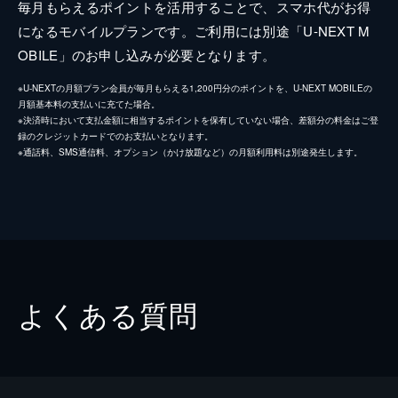
毎月もらえるポイントを活用することで、スマホ代がお得
になるモバイルプランです。ご利用には別途「U-NEXT M
OBILE」のお申し込みが必要となります。
※U-NEXTの月額プラン会員が毎月もらえる1,200円分のポイントを、U-NEXT MOBILEの
月額基本料の支払いに充てた場合。
※決済時において支払金額に相当するポイントを保有していない場合、差額分の料金はご登
録のクレジットカードでのお支払いとなります。
※通話料、SMS通信料、オプション（かけ放題など）の月額利用料は別途発生します。
よくある質問