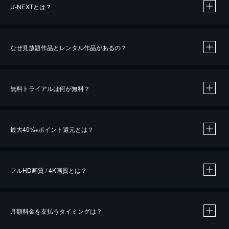
U-NEXTとは？
なぜ見放題作品とレンタル作品があるの？
無料トライアルは何が無料？
※
最大40%
ポイント還元とは？
※
※
作品によって必要なポイントが異なります。
フルHD画質 / 4K画質とは？
月額料金を支払うタイミングは？
※
40％ポイント還元の対象は、クレジットカード決済による作品の購入 / レンタルです。
※
iOSアプリのUコイン決済による作品の購入 / レンタルは、20％のポイント還元です。
※
還元の対象外となる決済方法や商品があります。くわしくは
こちら
をご確認ください。