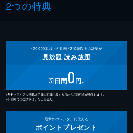
2つの特典
420,000
本以上の動画 /
210
誌以上の雑誌が
見放題
読み放題
0
31
日間
円
※
※無料トライアル期間終了日の翌日が属する月から月額料金が発生します。
※日割りでのご請求はいたしません。
最新作の
レンタルに使える
ポイント
プレゼント