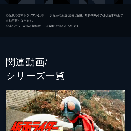
五十嵐さくら／仮面ライダージャンヌ
井本彩花
◎記載の無料トライアルは本ページ経由の新規登録に適用。無料期間終了後は通常料金で
自動更新となります。
ジョージ・狩崎
濱尾ノリタカ
◎本ページに記載の情報は、2026年8月現在のものです。
アギレラ
浅倉唯
オルテカ
関隼汰
フリオ
八条院蔵人
関連動画/
門田ヒロミ
小松準弥
シリーズ⼀覧
赤石英雄
橋本じゅん
五十嵐幸実
映美くらら
五十嵐元太
戸次重幸
大谷希望
豆原一成
竹田由芽
立石晴香