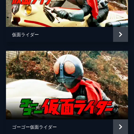
外海雅人
八嶋智人
アヅマ
ケイン・コスギ
声の出演
バイス／仮面ライダーバイス
木村昴
仮面ライダー
シック
藤森慎吾
監督
坂本浩一
脚本
木下半太
原作
石ノ森章太郎
音楽
中川幸太郎
ゴーゴー仮面ライダー