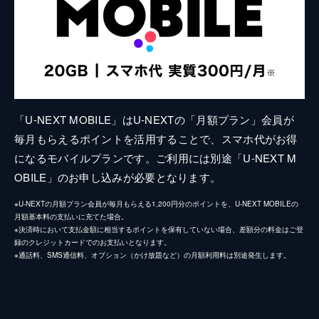
「U-NEXT MOBILE」はU-NEXTの「月額プラン」会員が
毎月もらえるポイントを活用することで、スマホ代がお得
になるモバイルプランです。ご利用には別途「U-NEXT M
OBILE」のお申し込みが必要となります。
※U-NEXTの月額プラン会員が毎月もらえる1,200円分のポイントを、U-NEXT MOBILEの
月額基本料の支払いに充てた場合。
※決済時において支払金額に相当するポイントを保有していない場合、差額分の料金はご登
録のクレジットカードでのお支払いとなります。
※通話料、SMS通信料、オプション（かけ放題など）の月額利用料は別途発生します。