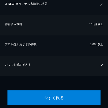
U-NEXTオリジナル書籍読み放題
雑誌読み放題
210誌以上
プロが選ぶおすすめ特集
5,000以上
いつでも解約できる
今すぐ観る