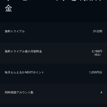
金
無料トライアル
31日間
無料トライアル後の⽉額料金
2,189円
（税込）
毎⽉もらえるU-NEXTポイント
1,200円分
同時視聴アカウント数
4