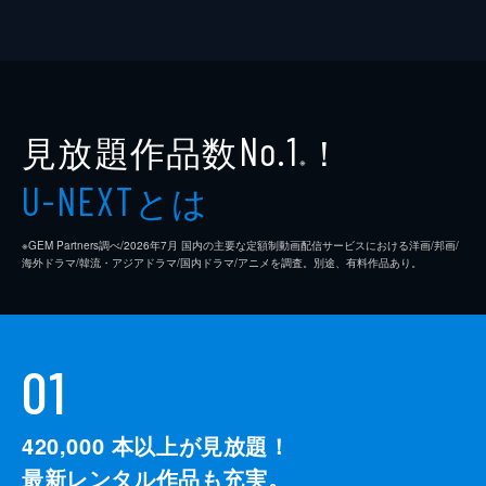
見放題作品数
！
No.1
※
とは
U-NEXT
※GEM Partners調べ/2026年7⽉ 国内の主要な定額制動画配信サービスにおける洋画/邦画/
海外ドラマ/韓流・アジアドラマ/国内ドラマ/アニメを調査。別途、有料作品あり。
01
420,000
本以上が見放題！
最新レンタル作品も充実。