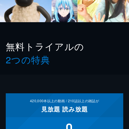
無料トライアルの
2つの特典
420,000
本以上の動画 /
210
誌以上の雑誌が
見放題
読み放題
0