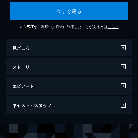
今すぐ観る
U-NEXTをご利用中／過去に利用したことがある方は
こちら
見どころ
ストーリー
エピソード
劇場版 仮面ライダーリバイス バトルフ
キャスト・スタッフ
ァミリア
62分
出演
五十嵐一輝／仮面ライダーリバイ
前田拳太郎
五十嵐大二／仮面ライダーライブ
日向亘