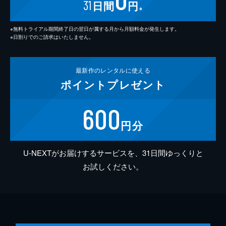
31
日間
円
※
※無料トライアル期間終了日の翌日が属する月から月額料金が発生します。
※日割りでのご請求はいたしません。
最新作の
レンタルに使える
ポイント
プレゼント
600
円分
U-NEXTがお届けするサービスを、31日間ゆっくりと
お試しください。