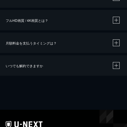
※
作品によって必要なポイントが異なります。
フルHD画質 / 4K画質とは？
月額料金を支払うタイミングは？
※
40％ポイント還元の対象は、クレジットカード決済による作品の購入 / レンタルです。
※
iOSアプリのUコイン決済による作品の購入 / レンタルは、20％のポイント還元です。
※
還元の対象外となる決済方法や商品があります。くわしくは
こちら
をご確認ください。
いつでも解約できますか
こちら