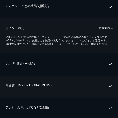
アカウントごとの機能制限設定
ポイント還元
最⼤40%
※
※
40％ポイント還元の対象は、クレジットカード決済による作品の購入 / レンタルです。
※
iOSアプリのUコイン決済による作品の購入 / レンタルは、20％のポイント還元です。
※
還元の対象外となる決済方法や商品があります。くわしくは
こちら
をご確認ください。
フルHD画質 / 4K画質
⾼⾳質（DOLBY DIGITAL PLUS）
テレビ / スマホ / PCなどに対応