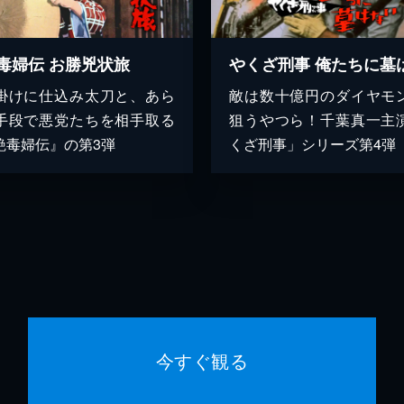
毒婦伝 お勝兇状旅
掛けに仕込み太刀と、あら
敵は数十億円のダイヤモ
手段で悪党たちを相手取る
狙うやつら！千葉真一主
艶毒婦伝』の第3弾
くざ刑事」シリーズ第4弾
今すぐ観る