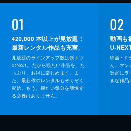
01
02
420,000
本以上が見放題！
動画も
最新レンタル作品も充実。
U-NE
見放題のラインアップ数は断トツ
映画 / 
のNo.1。だから観たい作品を、た
ん、マンガ 
っぷり、お得に楽しめます。ま
豊富にラ
た、最新作のレンタルもぞくぞく
きな作品
配信。もう、観たい気分を我慢す
る必要はありません。