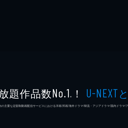
放題作品数
！
No.1
U-NEXT
※
26年7⽉ 国内の主要な定額制動画配信サービスにおける洋画/邦画/海外ドラマ/韓流・アジアドラマ/国内ドラ