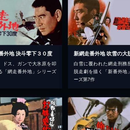
番外地 決斗零下３０度
新網走番外地 吹雪の大
、ドス、ガンで大氷原を叩
白雪に覆われた網走刑務
る「網走番外地」シリーズ
脱走劇を描く「新番外地
ーズ第7作