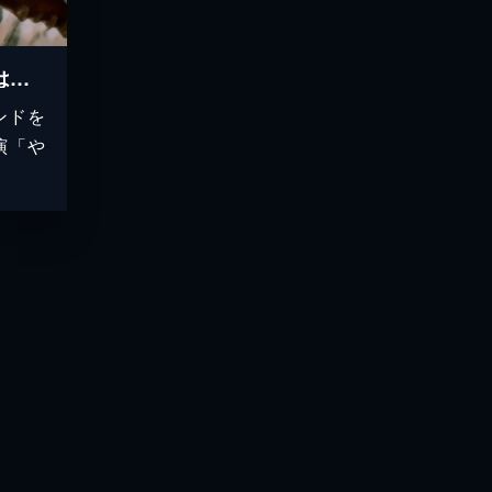
やくざ刑事 俺たちに墓はない
ンドを
演「や