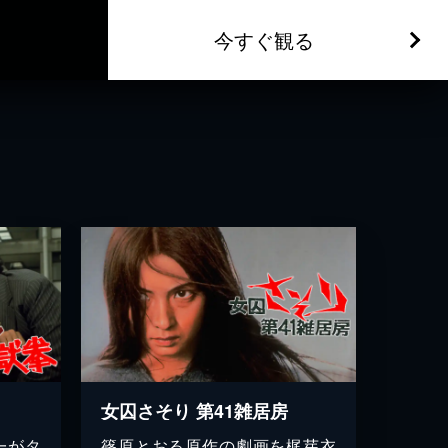
今すぐ観る
女囚さそり 第41雑居房
一がタ
篠原とおる原作の劇画を梶芽衣