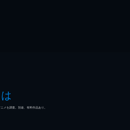
とは
マ/アニメを調査。別途、有料作品あり。