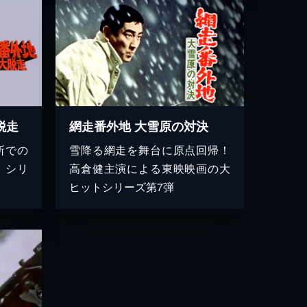
脱走
網走番外地 大雪原の対決
所での
雪降る網走を舞台に原点回帰！
」シリ
高倉健主演による東映映画の大
ヒットシリーズ第7弾