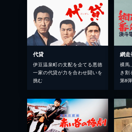
代貸
網走
伊豆温泉町の支配を企てる悪徳
裸馬
一家の代貸が力を合わせ闘いを
き割
挑む
第8弾