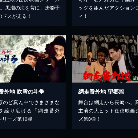
弾。黒潮の海を背に、唐獅子
ッグを組んだアクション
のドスが走る！
ィ！
番外地 吹雪の斗争
網走番外地 望郷篇
原のど真ん中でさまざまな
舞台は網走から長崎へ。
を繰り広げる「網走番外
主演の大ヒット任侠映画
シリーズ第10弾
ズ第3弾！