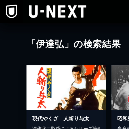
本文へスキップ
「伊達弘」の検索結果
現代やくざ 人斬り与太
昭和
深作欣二監督によるシリーズ第6
高倉