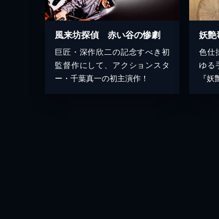
風来坊探偵 赤い谷の惨劇
妖艶
巨匠・深作欣二の記念すべき初
色仕
監督作にして、アクションスタ
ゆる
ー・千葉真一の初主演作！
『妖