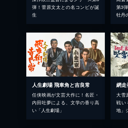
弾！菅原文太との名コンビが誕
第3
生
牡丹
人生劇場 飛車角と吉良常
網走
任侠映画が文芸大作に！名匠・
大雪
内田吐夢による、文学の香り高
戦い
い「人生劇場」
地」