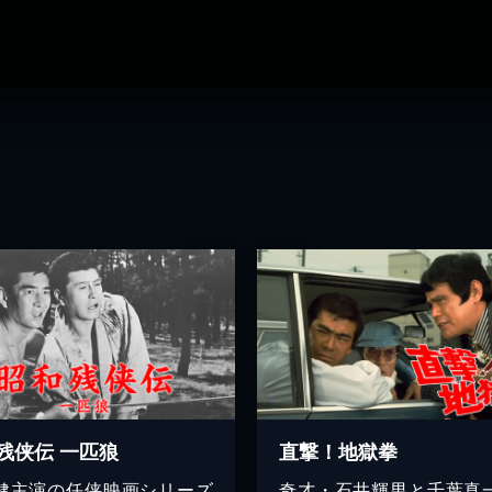
残侠伝 一匹狼
直撃！地獄拳
健主演の任侠映画シリーズ
奇才・石井輝男と千葉真