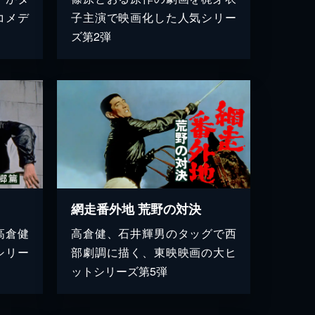
コメデ
子主演で映画化した人気シリー
ズ第2弾
網走番外地 荒野の対決
高倉健
高倉健、石井輝男のタッグで西
シリー
部劇調に描く、東映映画の大ヒ
ットシリーズ第5弾